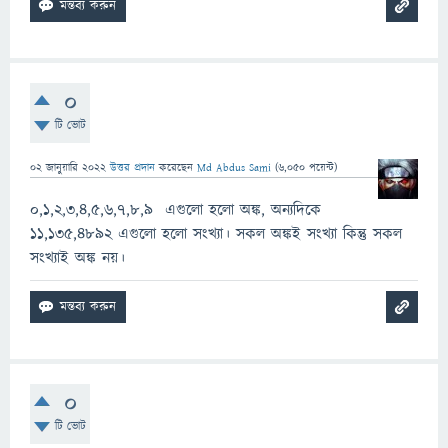
0
টি ভোট
02 জানুয়ারি 2022
উত্তর প্রদান
করেছেন
Md Abdus Sami
(
6,050
পয়েন্ট)
০,১,২,৩,৪,৫,৬,৭,৮,৯ এগুলো হলো অঙ্ক, অন্যদিকে
১১,১৩৫,৪৮৯২ এগুলো হলো সংখ্যা। সকল অঙ্কই সংখ্যা কিন্তু সকল
সংখ্যাই অঙ্ক নয়।
0
টি ভোট