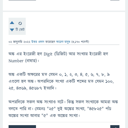
0
টি ভোট
02 জানুয়ারি 2022
উত্তর প্রদান
করেছেন
অচেনা মানুষ
(
3,170
পয়েন্ট)
অঙ্ক এর ইংরেজী হল Digit (ডিজিট) আর সংখ্যার ইংরেজী হল
Number (নাম্বার)।
অঙ্ক একটি অক্ষরের মত যেমন ০, ১, ২, ৩, ৪, ৫, ৬, ৭, ৮, ৯
এগুলো হল অঙ্ক। অপরদিকে সংখ্যা একটি শব্দের মত যেমন ১০০,
২৫, ৪৩৬৯, ৪৫৬৮৭ ইত্যাদি।
অপরদিকে সকল অঙ্ক সংখ্যাও বটে। কিন্তু সকল সংখ্যাকে আমরা অঙ্ক
বলতে পারি না। যেমনঃ "২৫" দুই অঙ্কের সংখ্যা, "৪৫৮২৫" পাঁচ
অঙ্কের সংখ্যা আবার "৫" এক অঙ্কের সংখ্যা।