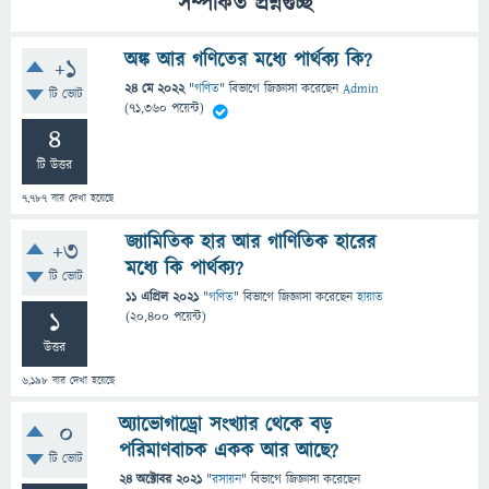
সম্পর্কিত প্রশ্নগুচ্ছ
অঙ্ক আর গণিতের মধ্যে পার্থক্য কি?
+1
24 মে 2022
"
গণিত
" বিভাগে
জিজ্ঞাসা
করেছেন
Admin
টি ভোট
(
71,360
পয়েন্ট)
4
টি উত্তর
7,787
বার দেখা হয়েছে
জ্যামিতিক হার আর গাণিতিক হারের
+3
মধ্যে কি পার্থক্য?
টি ভোট
11 এপ্রিল 2021
"
গণিত
" বিভাগে
জিজ্ঞাসা
করেছেন
হায়াত
1
(
20,400
পয়েন্ট)
উত্তর
6,198
বার দেখা হয়েছে
অ্যাভোগাড্রো সংখ্যার থেকে বড়
0
পরিমাণবাচক একক আর আছে?
টি ভোট
24 অক্টোবর 2021
"
রসায়ন
" বিভাগে
জিজ্ঞাসা
করেছেন