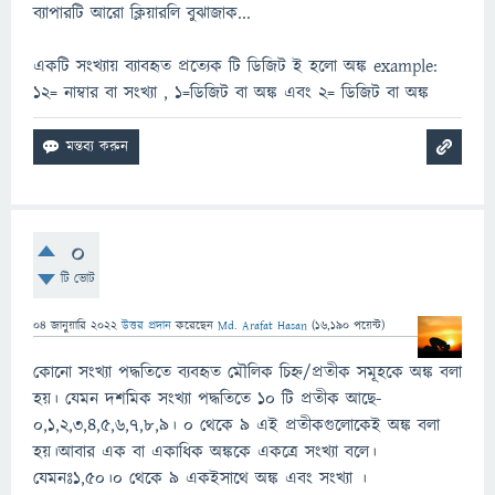
ব্যাপারটি আরো ক্লিয়ারলি বুঝাজাক...
একটি সংখ্যায় ব্যাবহৃত প্রত্যেক টি ডিজিট ই হলো অঙ্ক example:
১২= নাম্বার বা সংখ্যা , ১=ডিজিট বা অঙ্ক এবং ২= ডিজিট বা অঙ্ক
0
টি ভোট
04 জানুয়ারি 2022
উত্তর প্রদান
করেছেন
Md. Arafat Hasan
(
16,190
পয়েন্ট)
কোনো সংখ্যা পদ্ধতিতে ব্যবহৃত মৌলিক চিহ্ন/প্রতীক সমূহকে অঙ্ক বলা
হয়। যেমন দশমিক সংখ্যা পদ্ধতিতে ১০ টি প্রতীক আছে-
০,১,২,৩,৪,৫,৬,৭,৮,৯। ০ থেকে ৯ এই প্রতীকগুলোকেই অঙ্ক বলা
হয়।আবার এক বা একাধিক অঙ্ককে একত্রে সংখ্যা বলে।
যেমনঃ১,৫০।০ থেকে ৯ একইসাথে অঙ্ক এবং সংখ্যা ।