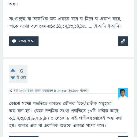
অঙ্ক।
সংখ্যাঃদুই বা ততোধিক অঙ্ক একত্রে বসে বা মিলে যা প্রকাশ করে,
তাকে সংখ্যা বলে।যেমনঃ১০,১১,১২,১৩,১৪,১৫........ইত্যাদি ইত্যাদি।
0
টি ভোট
21 মার্চ 2022
উত্তর প্রদান
করেছেন
R Atiqur
(
43,950
পয়েন্ট)
কোনো সংখ্যা পদ্ধতিতে ব্যবহৃত মৌলিক চিহ্ন/প্রতীক সমূহকে
অঙ্ক বলা হয়। যেমন দশমিক সংখ্যা পদ্ধতিতে 10টি প্রতীক আছে
0,1,2,3,4,5,6,7,8,9। 0 থেকে 9 এই প্রতীকগুলোকেই অঙ্ক বলা
হয়। আবার এক বা একাধিক অঙ্ককে একত্রে সংখ্যা বলে।