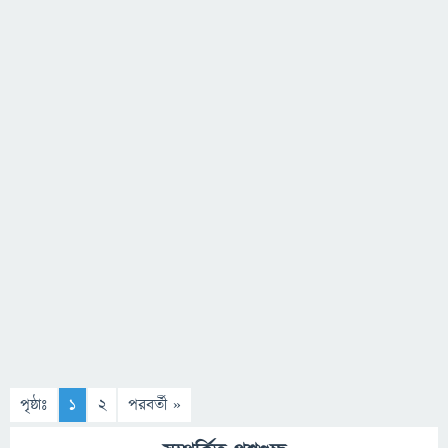
পৃষ্ঠাঃ
1
2
পরবর্তী »