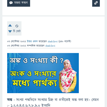
0
টি ভোট
07 সেপ্টেম্বর 2022
উত্তর প্রদান
করেছেন
shakilovi
(
140
পয়েন্ট)
07 সেপ্টেম্বর 2022
সম্পাদিত
করেছেন
shakilovi
অঙ্ক
- সংখ্যা পদ্ধতিতে সংখ্যার চিহ্ন বা প্রতীকেই অঙ্ক বলা হয়। যেমন
:- ১,২,৩,৪,৫,৬,৭,৮,৯,০ ইত্যাদি