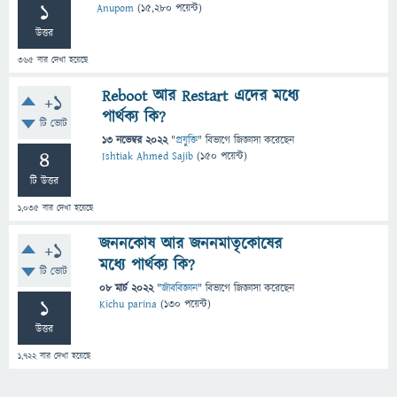
1
Anupom
(
15,280
পয়েন্ট)
উত্তর
365
বার দেখা হয়েছে
Reboot আর Restart এদের মধ্যে
+1
পার্থক্য কি?
টি ভোট
13 নভেম্বর 2022
"
প্রযুক্তি
" বিভাগে
জিজ্ঞাসা
করেছেন
4
Ishtiak Ahmed Sajib
(
150
পয়েন্ট)
টি উত্তর
1,035
বার দেখা হয়েছে
জননকোষ আর জননমাতৃকোষের
+1
মধ্যে পার্থক্য কি?
টি ভোট
08 মার্চ 2022
"
জীববিজ্ঞান
" বিভাগে
জিজ্ঞাসা
করেছেন
1
Kichu parina
(
130
পয়েন্ট)
উত্তর
1,722
বার দেখা হয়েছে