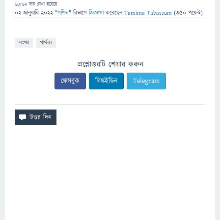
6,062
বার দেখা হয়েছে
02 জানুয়ারি 2022
"
গণিত
" বিভাগে
জিজ্ঞাসা
করেছেন
Tamima Tabassum
(
350
পয়েন্ট)
সংখ্যা
পার্থক্য
প্রশ্নোত্তরটি শেয়ার করুন
ফেসবুক
লিঙ্কইডিন
Telegram