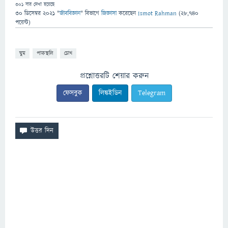
301
বার দেখা হয়েছে
30 ডিসেম্বর 2021
"
জীববিজ্ঞান
" বিভাগে
জিজ্ঞাসা
করেছেন
Ismot Rahman
(
28,740
পয়েন্ট)
ঘুম
পাকস্থলি
চোখ
প্রশ্নোত্তরটি শেয়ার করুন
ফেসবুক
লিঙ্কইডিন
Telegram