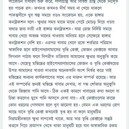
সংকোচন প্রসারণ শুরু করে, লালাগ্রন্থি আর বিভিন্ন গ্রন্থি থেকে নিঃসৃত
হয় পাচক রস। কখনও কখনও দীর্ঘ সময় না খেয়ে থাকলে
পাকস্থলীতে খুব স্বল্প সময়ে প্রচণ্ড সংকোচন হয়, একে হাঙ্গার
কনট্রাকশন বলে। ক্ষুধার সময় মাঝে মাঝে পেটে মোচড় দিয়ে প্রচন্ড
ব্যথার জন্য দায়ী এই হাঙ্গার কনট্রাকশন। যারা রোজ নির্দিষ্ট সময়ে
খাবার খেয়ে অভ্যস্ত তাদের খাওয়ায় অনিয়ম হলে সেক্ষেত্রে হাঙ্গার
কনট্রাকশন বেশি হয়। এরপর খাবার খেলে রক্তে শর্করার পরিমান
স্বাভাবিক হলে হাইপোথ্যালামাসের তৃপ্তি কেন্দ্র, ভোজন কেন্দ্রকে আবার
সিগনাল পাঠায় ফলে বিপরীত প্রক্রিয়ায় আমাদের ক্ষুধার অনুভূতি কমে
আসে। যেহেতু মস্তিষ্কের হাইপোথ্যালামাসের ভোজন ও তৃপ্তি কেন্দ্রদ্বয়ের
উপর আমাদের খাওয়া দাওয়ার অনেকখানি অংশ নির্ভর করে তাই
মস্তিষ্কের অন্যান্য কার্যকলাপের সাথে এর দারুন সম্পর্ক রয়েছে। আর
এই সম্পর্কের জন্যই মস্তিষ্কে খাবার দেখার, বা গন্ধ শোঁকার অনুভূতি
থেকে জিহ্বায় পানি আসে। ঠিক একই কারণে খাবারের কথা শুনলে বা
চিন্তা করলেও মুখে পানি আসতে দেখা যায়। এই কেন্দ্রগুলোর কাজে
কোন ধরনের গোলমাল হলে খুব ঝামেলা হয়। যেমন এক ধরণের রোগ
আছে যাতে তৃপ্তি কেন্দ্র কখনোই তৃপ্ত হয় না ফলে মানুষটির
বিরামহীনভাবে ক্ষুধা লাগতেই থাকে, আর তার তৃপ্তি কেন্দ্রকে সন্তুষ্ট
করতে গিয়ে ক্রমাগত খেতে থাকা মানুষটি হয়ে যান অস্বাভাবিক রকম