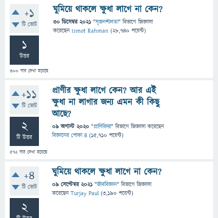
ঘুমিয়ে থাকলে ক্ষুধা লাগে না কেন?
+1
30 ডিসেম্বর 2021
"
সৃজনশীলতা
" বিভাগে
জিজ্ঞাসা
টি ভোট
করেছেন
Ismot Rahman
(
28,740
পয়েন্ট)
1
উত্তর
300
বার দেখা হয়েছে
প্রাণীর ক্ষুধা লাগে কেন? আর এই
+11
ক্ষুধা না লাগার জন্য এমন কী কিছু
টি ভোট
আছে?
2
09 অগাস্ট 2020
"
প্রাণিবিদ্যা
" বিভাগে
জিজ্ঞাসা
করেছেন
বিজ্ঞানের পোকা ৪
(
15,710
পয়েন্ট)
টি উত্তর
572
বার দেখা হয়েছে
ঘুমিয়ে থাকলে ক্ষুধা লাগে না কেন?
+4
09 সেপ্টেম্বর 2021
"
জীববিজ্ঞান
" বিভাগে
জিজ্ঞাসা
টি ভোট
করেছেন
Turjay Paul
(
3,190
পয়েন্ট)
2