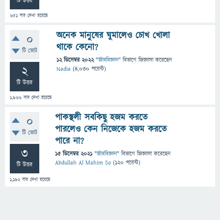
টি উত্তর
651
বার দেখা হয়েছে
অনেক মানুষের ঘুমালেও চোখ খোলা
0
থাকে কেনো?
টি ভোট
12 ডিসেম্বর 2022
"
জীববিজ্ঞান
" বিভাগে
জিজ্ঞাসা
করেছেন
2
Nadia
(
4,030
পয়েন্ট)
টি উত্তর
1,966
বার দেখা হয়েছে
পাকস্থলী সবকিছু হজম করতে
0
পারলেও কেন নিজেকে হজম করতে
টি ভোট
পারে না?
3
15 ডিসেম্বর 2021
"
জীববিজ্ঞান
" বিভাগে
জিজ্ঞাসা
করেছেন
Abdullah Al Mahim So
(
120
পয়েন্ট)
টি উত্তর
1,192
বার দেখা হয়েছে