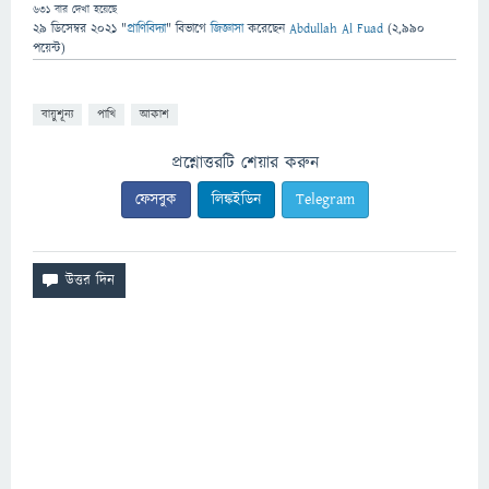
631
বার দেখা হয়েছে
29 ডিসেম্বর 2021
"
প্রাণিবিদ্যা
" বিভাগে
জিজ্ঞাসা
করেছেন
Abdullah Al Fuad
(
2,990
পয়েন্ট)
বায়ুশূন্য
পাখি
আকাশ
প্রশ্নোত্তরটি শেয়ার করুন
ফেসবুক
লিঙ্কইডিন
Telegram