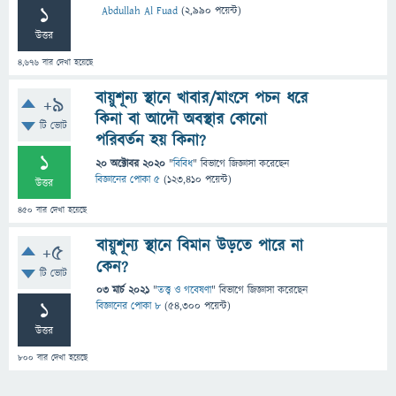
1
Abdullah Al Fuad
(
2,990
পয়েন্ট)
উত্তর
4,676
বার দেখা হয়েছে
বায়ুশূন্য স্থানে খাবার/মাংসে পচন ধরে
+9
কিনা বা আদৌ অবস্থার কোনো
টি ভোট
পরিবর্তন হয় কিনা?
1
20 অক্টোবর 2020
"
বিবিধ
" বিভাগে
জিজ্ঞাসা
করেছেন
বিজ্ঞানের পোকা ৫
(
123,410
পয়েন্ট)
উত্তর
450
বার দেখা হয়েছে
বায়ুশূন্য স্থানে বিমান উড়তে পারে না
+5
কেন?
টি ভোট
03 মার্চ 2021
"
তত্ত্ব ও গবেষণা
" বিভাগে
জিজ্ঞাসা
করেছেন
1
বিজ্ঞানের পোকা ৮
(
54,300
পয়েন্ট)
উত্তর
800
বার দেখা হয়েছে