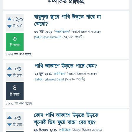
সম্পর্কিত প্রশ্নগুচ্ছ
বায়ুশূন্য স্থানে পাখি উড়তে পারে না
+20
কেনো?
টি ভোট
06 মার্চ 2020
"
পদার্থবিজ্ঞান
" বিভাগে
জিজ্ঞাসা
করেছেন
3
RakibHossainSajib
(
32,140
পয়েন্ট)
টি উত্তর
5,664
বার দেখা হয়েছে
পাখি আকাশে উড়তে পারে কেন?
+3
22 জুন 2021
"
প্রাণিবিদ্যা
" বিভাগে
জিজ্ঞাসা
করেছেন
টি ভোট
Sabbir Ahmed Sajid
(
8,670
পয়েন্ট)
4
টি উত্তর
5,965
বার দেখা হয়েছে
কোন পাখি আকাশে উড়তে উড়তে
+3
শূন্যেই ডিম ফুটে বাচ্চা বের হয়‌?
টি ভোট
29 ডিসেম্বর 2021
"
প্রাণিবিদ্যা
" বিভাগে
জিজ্ঞাসা
করেছেন