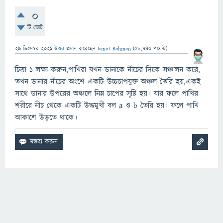
0
টি ভোট
29 ডিসেম্বর 2021
উত্তর প্রদান
করেছেন
Ismot Rahman
(
28,740
পয়েন্ট)
চিত্রা ১ লক্ষ্য করুন,পাখিরা যখন ডানাকে নীচের দিকে সঞ্চালন করে,
তখন ডানার নীচের অংশে একটি উচ্চচাপযুক্ত অঞ্চল তৈরি হয়,একই
সাথে ডানার উপরের অঞ্চলে নিম্ন চাপের সৃষ্টি হয়। যার ফলে পাখির
শরীরে নীচ থেকে একটি উদ্ধমুখী বল a ও b তৈরি হয়। ফলে পাখি
আকাশে উড়তে থাকে।