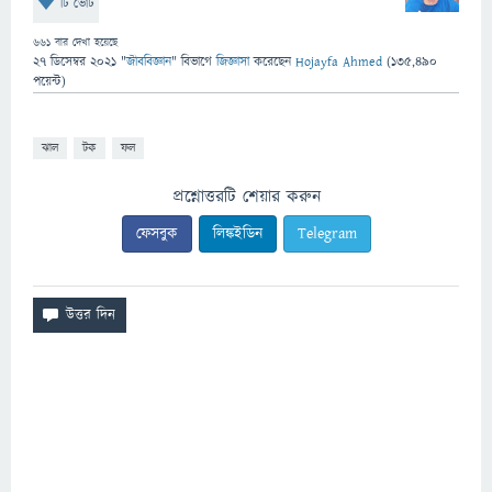
টি ভোট
661
বার দেখা হয়েছে
27 ডিসেম্বর 2021
"
জীববিজ্ঞান
" বিভাগে
জিজ্ঞাসা
করেছেন
Hojayfa Ahmed
(
135,490
পয়েন্ট)
ঝাল
টক
ফল
প্রশ্নোত্তরটি শেয়ার করুন
ফেসবুক
লিঙ্কইডিন
Telegram