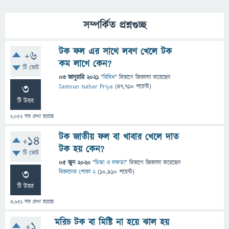
সম্পর্কিত প্রশ্নগুচ্ছ
টক ফল এর সাথে লবণ খেলে টক
+6
কম লাগে কেন?
টি ভোট
03 জানুয়ারি 2021
"
বিবিধ
" বিভাগে
জিজ্ঞাসা
করেছেন
3
Samsun Nahar Priya
(
47,710
পয়েন্ট)
টি উত্তর
2,052
বার দেখা হয়েছে
টক জাতীয় ফল বা খাবার খেলে দাত
+14
টক হয় কেন?
টি ভোট
05 জুন 2020
"
চিন্তা ও দক্ষতা
" বিভাগে
জিজ্ঞাসা
করেছেন
3
বিজ্ঞানের পোকা 2
(
10,910
পয়েন্ট)
টি উত্তর
3,651
বার দেখা হয়েছে
মরিচ টক বা মিষ্টি না হয়ে ঝাল হয়
+1