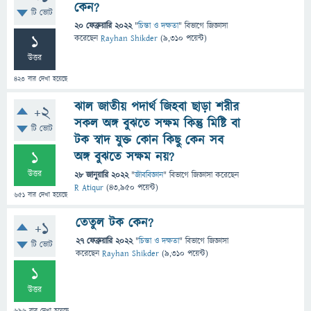
কেন?
টি ভোট
20 ফেব্রুয়ারি 2022
"
চিন্তা ও দক্ষতা
" বিভাগে
জিজ্ঞাসা
1
করেছেন
Rayhan Shikder
(
9,310
পয়েন্ট)
উত্তর
423
বার দেখা হয়েছে
ঝাল জাতীয় পদার্থ জিহবা ছাড়া শরীর
+2
সকল অঙ্গ বুঝতে সক্ষম কিন্তু মিষ্টি বা
টি ভোট
টক স্বাদ যুক্ত কোন কিছু কেন সব
1
অঙ্গ বুঝতে সক্ষম নয়?
উত্তর
28 জানুয়ারি 2022
"
জীববিজ্ঞান
" বিভাগে
জিজ্ঞাসা
করেছেন
R Atiqur
(
43,950
পয়েন্ট)
651
বার দেখা হয়েছে
তেতুল টক কেন?
+1
27 ফেব্রুয়ারি 2022
"
চিন্তা ও দক্ষতা
" বিভাগে
জিজ্ঞাসা
টি ভোট
করেছেন
Rayhan Shikder
(
9,310
পয়েন্ট)
1
উত্তর