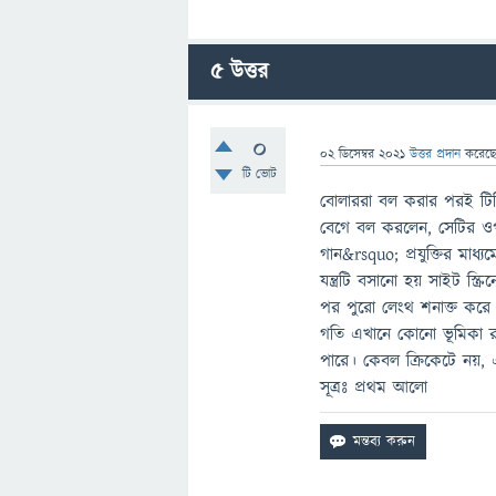
5
উত্তর
0
02 ডিসেম্বর 2021
উত্তর প্রদান
করেছ
টি ভোট
বোলাররা বল করার পরই টিভি
বেগে বল করলেন, সেটির ও
গান&rsquo; প্রযুক্তির মাধ্
যন্ত্রটি বসানো হয় সাইট স
পর পুরো লেংথ শনাক্ত করে এটি
গতি এখানে কোনো ভূমিকা রা
পারে। কেবল ক্রিকেটে নয়, এ 
সূত্রঃ প্রথম আলো