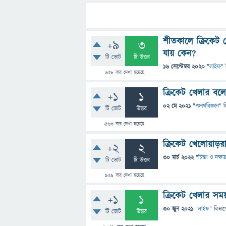
শীতকালে ক্রিকেট 
+9
3
যায় কেন?
টি ভোট
টি উত্তর
16 সেপ্টেম্বর 2020
"
লাইফ
" 
628
বার দেখা হয়েছে
ক্রিকেট খেলার বলে
+1
1
02 মে 2021
"
পদার্থবিজ্ঞান
" ব
টি ভোট
উত্তর
563
বার দেখা হয়েছে
ক্রিকেট খেলোয়াড়র
+2
2
30 মার্চ 2022
"
চিন্তা ও দক্ষত
টি ভোট
টি উত্তর
929
বার দেখা হয়েছে
ক্রিকেট খেলার সম
+1
1
30 জুন 2021
"
লাইফ
" বিভাগ
টি ভোট
উত্তর