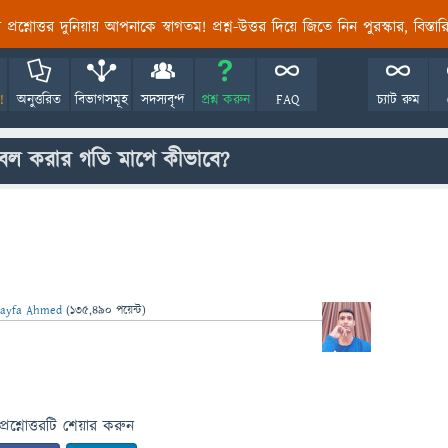
তির প্রশ্নোত্তর দুনিয়ায় আপনাকে স্বাগতম! প্রশ্ন-উত্তর দিয়ে জিতে নিন পুরস্কার, বিস্ত
!
অনুত্তরিত
বিভাগসমূহ
সদস্যবৃন্দ
প্রশ্ন করুন
FAQ
চ্যাট রুম
 বল করার গতি মাপে কীভাবে?
jayfa Ahmed
(
135,490
পয়েন্ট)
প্রশ্নোত্তরটি শেয়ার করুন