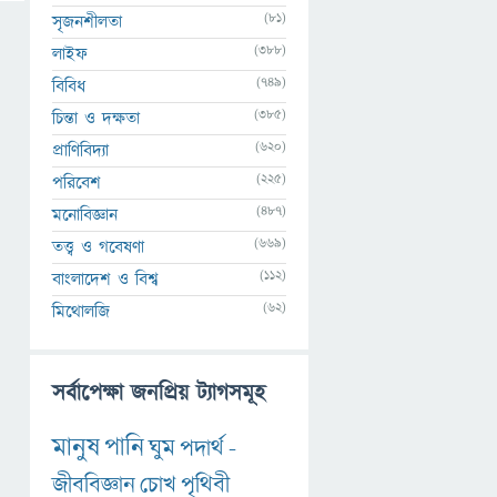
(81)
সৃজনশীলতা
(388)
লাইফ
(749)
বিবিধ
(385)
চিন্তা ও দক্ষতা
(620)
প্রাণিবিদ্যা
(225)
পরিবেশ
(487)
মনোবিজ্ঞান
(669)
তত্ত্ব ও গবেষণা
(112)
বাংলাদেশ ও বিশ্ব
(62)
মিথোলজি
সর্বাপেক্ষা জনপ্রিয় ট্যাগসমূহ
মানুষ
পানি
ঘুম
পদার্থ
-
জীববিজ্ঞান
চোখ
পৃথিবী