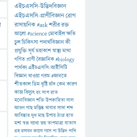
এইচএসসি-উদ্ভিদবিজ্ঞান
এইচএসসি-প্রাণীবিজ্ঞান
রোগ
রাসায়নিক
#ask
শরীর
রক্ত
া
আলো
#science
মোবাইল
ক্ষতি
চুল
চিকিৎসা
পদার্থবিজ্ঞান
কী
প্রযুক্তি
সূর্য
মহাকাশ
স্বাস্থ্য
মাথা
গণিত
প্রাণী
বৈজ্ঞানিক
#biology
পার্থক্য
এইচএসসি-আইসিটি
বিজ্ঞান
খাওয়া
গরম
#জানতে
শীতকাল
ডিম
বৃষ্টি
চাঁদ
কেন
কারণ
কাজ
বিদ্যুৎ
রং
সাপ
রাত
মনোবিজ্ঞান
শক্তি
উপকারিতা
লাল
আগুন
গাছ
মস্তিষ্ক
খাবার
সাদা
শব্দ
আবিষ্কার
দুধ
মাছ
উপায়
ঠাণ্ডা
হাত
মশা
স্বপ্ন
ব্যাথা
ভয়
তাপমাত্রা
বাতাস
গ্রহ
রসায়ন
কালো
গ্যাস
পা
উদ্ভিদ
পাখি