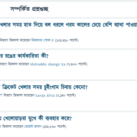
সম্পর্কিত প্রশ্নগুচ্ছ
খেলার সময় হাত দিয়ে বল ধরলে গরম কালের চেয়ে বেশি ব্যাথা পাওয়
বিভাগে
জিজ্ঞাসা
করেছেন
বিজ্ঞানের পোকা ৫
(
123,410
পয়েন্ট)
র রঙের কার্যকারিতা কী?
িভাগে
জিজ্ঞাসা
করেছেন
Mohiuddin Alamgir Ka
(
7,980
পয়েন্ট)
া ক্রিকেট খেলার সময় চুইংগাম চিবায় কেনো?
া
" বিভাগে
জিজ্ঞাসা
করেছেন
Kanija Afroz
(
2,140
পয়েন্ট)
য় খেলোয়াড়রা মুখে কী ব্যবহার করে?
ে
জিজ্ঞাসা
করেছেন
মেহেদী হাসান
(
141,860
পয়েন্ট)