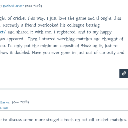
েন
RashedSarwar
(
300
পয়েন্ট)
ht of cricket this way. I just love the game and thought that
 Recently a friend overlooked his colleague betting
net/
and shared it with me. I registered, and to my happy
nus appeared. Then I started watching matches and thought of
too. I’d only put the minimum deposit of ₹300 on it, just to
how it doubled. Have you ever gone in just out of curiosity and
dSarwar
(
300
পয়েন্ট)
arwar
e to discuss some more stragetic tools on actuall cricket matches.