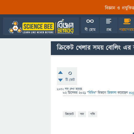
বিজ্ঞান ও প্রযুক্
বী হোম
প্রশ্ন
গরমাগরম
ক্রিকেট খেলার সময় বোলিং এর
0
টি ভোট
1,852
বার দেখা হয়েছে
02 ডিসেম্বর 2021
"
বিবিধ
" বিভাগে
জিজ্ঞাসা
করেছেন
Ho
ক্রিকেট
বল
গতি