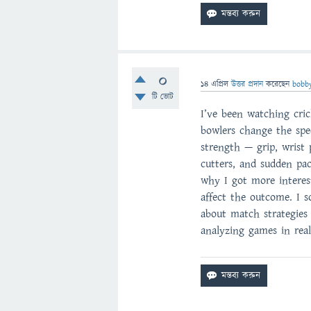
0
14 এপ্রিল
উত্তর প্রদান
করেছেন
bobb
টি ভোট
I’ve been watching cric
bowlers change the spee
strength — grip, wrist 
cutters, and sudden pac
why I got more interest
affect the outcome. I s
about match strategies
analyzing games in real