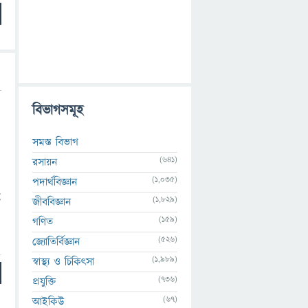
বিভাগসমূহ
সমস্ত বিভাগ
(641)
রসায়ন
(1,035)
পদার্থবিজ্ঞান
g
(1,829)
জীববিজ্ঞান
(159)
গণিত
(526)
জ্যোতির্বিজ্ঞান
(1,989)
স্বাস্থ্য ও চিকিৎসা
(736)
প্রযুক্তি
(67)
আইকিউ