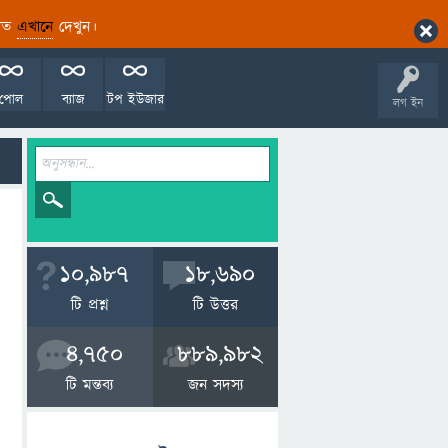
ারিত
এখানে
দেখুন।
পোল
ব্যাজ
টপ ইউজার
লগ ইন
10,987
18,690
টি প্রশ্ন
টি উত্তর
4,750
889,982
টি মন্তব্য
জন সদস্য