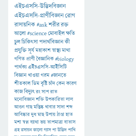
এইচএসসি-উদ্ভিদবিজ্ঞান
এইচএসসি-প্রাণীবিজ্ঞান
রোগ
রাসায়নিক
#ask
শরীর
রক্ত
আলো
#science
মোবাইল
ক্ষতি
চুল
চিকিৎসা
পদার্থবিজ্ঞান
কী
প্রযুক্তি
সূর্য
মহাকাশ
স্বাস্থ্য
মাথা
গণিত
প্রাণী
বৈজ্ঞানিক
#biology
পার্থক্য
এইচএসসি-আইসিটি
বিজ্ঞান
খাওয়া
গরম
#জানতে
শীতকাল
ডিম
বৃষ্টি
চাঁদ
কেন
কারণ
কাজ
বিদ্যুৎ
রং
সাপ
রাত
মনোবিজ্ঞান
শক্তি
উপকারিতা
লাল
আগুন
গাছ
মস্তিষ্ক
খাবার
সাদা
শব্দ
আবিষ্কার
দুধ
মাছ
উপায়
ঠাণ্ডা
হাত
মশা
স্বপ্ন
ব্যাথা
ভয়
তাপমাত্রা
বাতাস
গ্রহ
রসায়ন
কালো
গ্যাস
পা
উদ্ভিদ
পাখি