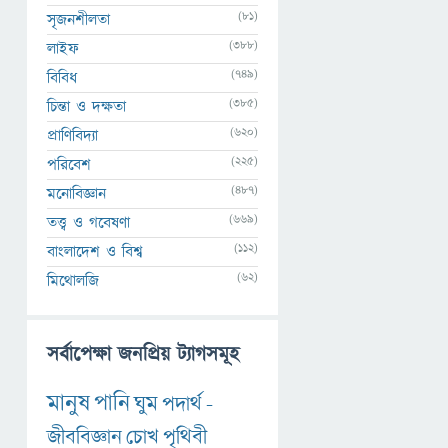
(81)
সৃজনশীলতা
(388)
লাইফ
(749)
বিবিধ
(385)
চিন্তা ও দক্ষতা
(620)
প্রাণিবিদ্যা
(225)
পরিবেশ
(487)
মনোবিজ্ঞান
(669)
তত্ত্ব ও গবেষণা
(112)
বাংলাদেশ ও বিশ্ব
(62)
মিথোলজি
সর্বাপেক্ষা জনপ্রিয় ট্যাগসমূহ
মানুষ
পানি
ঘুম
পদার্থ
-
জীববিজ্ঞান
চোখ
পৃথিবী