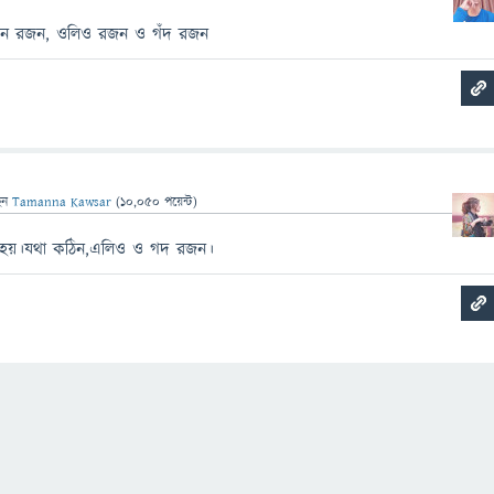
িন রজন, ওলিও রজন ও গঁদ রজন
েন
Tamanna Kawsar
(
10,050
পয়েন্ট)
 হয়।যথা কঠিন,এলিও ও গদ রজন।