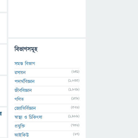
বিভাগসমূহ
সমস্ত বিভাগ
(641)
রসায়ন
(1,035)
পদার্থবিজ্ঞান
(1,829)
জীববিজ্ঞান
(159)
গণিত
(526)
জ্যোতির্বিজ্ঞান
র
(1,989)
স্বাস্থ্য ও চিকিৎসা
(736)
প্রযুক্তি
(67)
আইকিউ