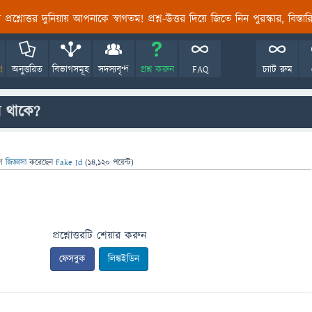
তির প্রশ্নোত্তর দুনিয়ায় আপনাকে স্বাগতম! প্রশ্ন-উত্তর দিয়ে জিতে নিন পুরস্কার, বিস্ত
!
অনুত্তরিত
বিভাগসমূহ
সদস্যবৃন্দ
প্রশ্ন করুন
FAQ
চ্যাট রুম
 থাকে?
ে
জিজ্ঞাসা
করেছেন
Fake Id
(
14,120
পয়েন্ট)
প্রশ্নোত্তরটি শেয়ার করুন
ফেসবুক
লিঙ্কইডিন