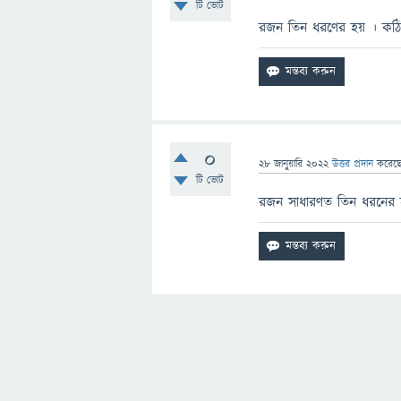
টি ভোট
রজন তিন ধরণের হয় । কঠ
0
28 জানুয়ারি 2022
উত্তর প্রদান
করেছ
টি ভোট
রজন সাধারণত তিন ধরনের