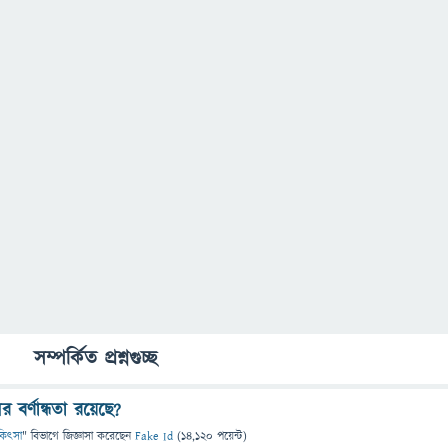
সম্পর্কিত প্রশ্নগুচ্ছ
বর্ণান্ধতা রয়েছে?
চিকিৎসা
" বিভাগে
জিজ্ঞাসা
করেছেন
Fake Id
(
14,120
পয়েন্ট)