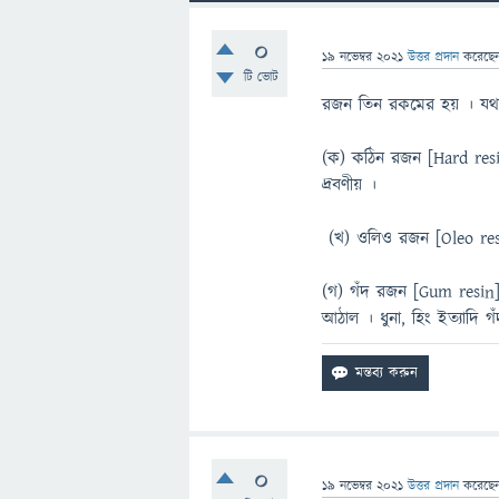
0
19 নভেম্বর 2021
উত্তর প্রদান
করেছে
টি ভোট
রজন তিন রকমের হয় । যথা
(ক) কঠিন রজন [Hard re
দ্রবণীয় ।
(খ) ওলিও রজন [Oleo re
(গ) গঁদ রজন [Gum resin]
আঠাল । ধুনা, হিং ইত্যাদি
0
19 নভেম্বর 2021
উত্তর প্রদান
করেছে