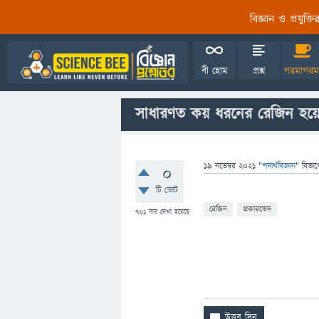
বিজ্ঞান ও প্রযুক্
বী হোম
প্রশ্ন
গরমাগরম
সাধারণত কয় ধরনের রেজিন হয়ে
19 নভেম্বর 2021
"
পদার্থবিজ্ঞান
" বিভাগ
0
টি ভোট
রেজিন
প্রকারভেদ
761
বার দেখা হয়েছে