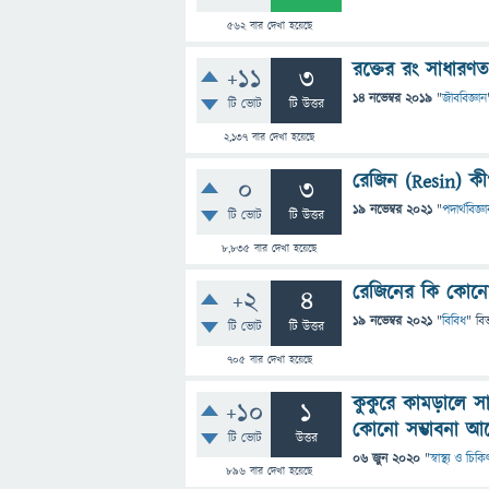
562
বার দেখা হয়েছে
রক্তের রং সাধারণ
+11
3
14 নভেম্বর 2019
"
জীববিজ্ঞান
টি ভোট
টি উত্তর
2,137
বার দেখা হয়েছে
রেজিন (Resin) কী
0
3
19 নভেম্বর 2021
"
পদার্থবিজ্ঞ
টি ভোট
টি উত্তর
8,835
বার দেখা হয়েছে
রেজিনের কি কোনো অ
+2
4
19 নভেম্বর 2021
"
বিবিধ
" বি
টি ভোট
টি উত্তর
705
বার দেখা হয়েছে
কুকুরে কামড়ালে স
+10
1
কোনো সম্ভাবনা আছ
টি ভোট
উত্তর
06 জুন 2020
"
স্বাস্থ্য ও চিক
896
বার দেখা হয়েছে