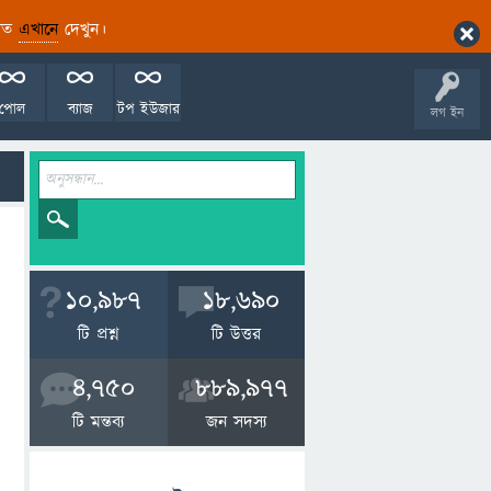
ারিত
এখানে
দেখুন।
পোল
ব্যাজ
টপ ইউজার
লগ ইন
10,987
18,690
টি প্রশ্ন
টি উত্তর
4,750
889,977
টি মন্তব্য
জন সদস্য