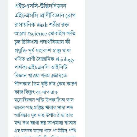
এইচএসসি-উদ্ভিদবিজ্ঞান
এইচএসসি-প্রাণীবিজ্ঞান
রোগ
রাসায়নিক
#ask
শরীর
রক্ত
আলো
#science
মোবাইল
ক্ষতি
চুল
চিকিৎসা
পদার্থবিজ্ঞান
কী
প্রযুক্তি
সূর্য
মহাকাশ
স্বাস্থ্য
মাথা
গণিত
প্রাণী
বৈজ্ঞানিক
#biology
পার্থক্য
এইচএসসি-আইসিটি
বিজ্ঞান
খাওয়া
গরম
#জানতে
শীতকাল
ডিম
বৃষ্টি
চাঁদ
কেন
কারণ
কাজ
বিদ্যুৎ
রং
সাপ
রাত
মনোবিজ্ঞান
শক্তি
উপকারিতা
লাল
আগুন
গাছ
মস্তিষ্ক
খাবার
সাদা
শব্দ
আবিষ্কার
দুধ
মাছ
উপায়
ঠাণ্ডা
হাত
মশা
স্বপ্ন
ব্যাথা
ভয়
তাপমাত্রা
বাতাস
গ্রহ
রসায়ন
কালো
গ্যাস
পা
উদ্ভিদ
পাখি