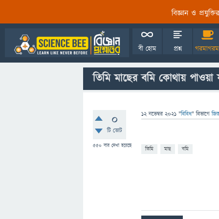
বিজ্ঞান ও প্রযুক্
বী হোম
প্রশ্ন
গরমাগরম
তিমি মাছের বমি কোথায় পাওয়া 
12 নভেম্বর 2021
"
বিবিধ
" বিভাগে
জিজ
0
টি ভোট
550
বার দেখা হয়েছে
তিমি
মাছ
বমি