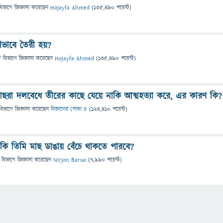
বিভাগে
জিজ্ঞাসা
করেছেন
Hojayfa Ahmed
(
135,490
পয়েন্ট)
ীভাবে তৈরী হয়?
" বিভাগে
জিজ্ঞাসা
করেছেন
Hojayfa Ahmed
(
135,490
পয়েন্ট)
াছরা দলবেধে তীরের কাছে যেয়ে নাকি আত্মহত্যা করে, এর কারণ কি?
বিভাগে
জিজ্ঞাসা
করেছেন
বিজ্ঞানের পোকা ৫
(
123,410
পয়েন্ট)
লে কি তিমি মাছ ডাঙায় বেঁচে থাকতে পারবে?
 বিভাগে
জিজ্ঞাসা
করেছেন
Nirjon Barua
(
7,990
পয়েন্ট)