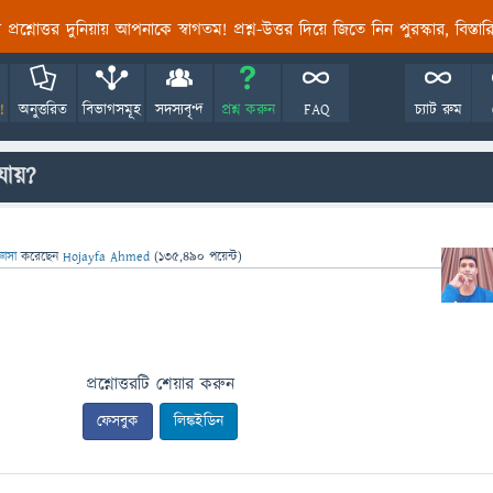
তির প্রশ্নোত্তর দুনিয়ায় আপনাকে স্বাগতম! প্রশ্ন-উত্তর দিয়ে জিতে নিন পুরস্কার, বিস্ত
!
অনুত্তরিত
বিভাগসমূহ
সদস্যবৃন্দ
প্রশ্ন করুন
FAQ
চ্যাট রুম
যায়?
্ঞাসা
করেছেন
Hojayfa Ahmed
(
135,490
পয়েন্ট)
প্রশ্নোত্তরটি শেয়ার করুন
ফেসবুক
লিঙ্কইডিন