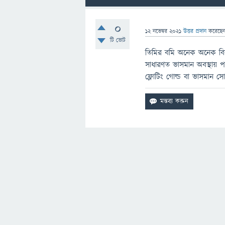
0
12 নভেম্বর 2021
উত্তর প্রদান
করেছে
টি ভোট
তিমির বমি অনেক অনেক বিরল।
সাধারণত ভাসমান অবস্থায়
ফ্লোটিং গোল্ড বা ভাসমান স