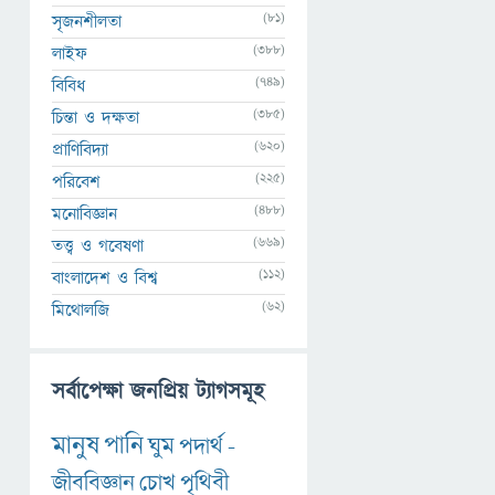
(81)
সৃজনশীলতা
(388)
লাইফ
(749)
বিবিধ
(385)
চিন্তা ও দক্ষতা
(620)
প্রাণিবিদ্যা
(225)
পরিবেশ
(488)
মনোবিজ্ঞান
(669)
তত্ত্ব ও গবেষণা
(112)
বাংলাদেশ ও বিশ্ব
(62)
মিথোলজি
সর্বাপেক্ষা জনপ্রিয় ট্যাগসমূহ
মানুষ
পানি
ঘুম
পদার্থ
-
জীববিজ্ঞান
চোখ
পৃথিবী