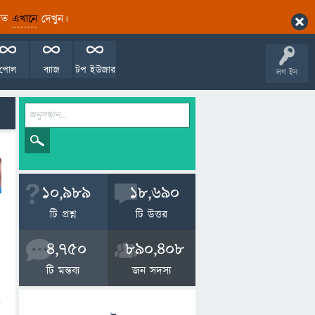
ারিত
এখানে
দেখুন।
পোল
ব্যাজ
টপ ইউজার
লগ ইন
10,989
18,690
টি প্রশ্ন
টি উত্তর
4,750
890,408
টি মন্তব্য
জন সদস্য