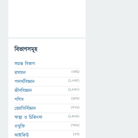
বিভাগসমূহ
সমস্ত বিভাগ
(641)
রসায়ন
(1,035)
পদার্থবিজ্ঞান
(1,830)
জীববিজ্ঞান
(159)
গণিত
(526)
জ্যোতির্বিজ্ঞান
(1,989)
স্বাস্থ্য ও চিকিৎসা
(736)
প্রযুক্তি
(67)
আইকিউ