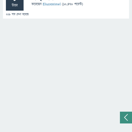
করেছেন
EliusHHimel
(
10,470
পয়েন্ট)
উত্তর
229
বার দেখা হয়েছে