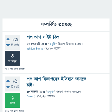
সম্পর্কিত প্রশ্নগুচ্ছ
পপ আপ সাইট কি?
+3
27 ফেব্রুয়ারি 2021
"
প্রযুক্তি
" বিভাগে
জিজ্ঞাসা
করেছেন
টি ভোট
Nirjon Barua
(
7,990
পয়েন্ট)
3
টি উত্তর
786
বার দেখা হয়েছে
পপ আপ বিজ্ঞাপনের ইতিহাস জানতে
+1
চাই।
টি ভোট
18 নভেম্বর 2021
"
প্রযুক্তি
" বিভাগে
জিজ্ঞাসা
করেছেন
1
Fake Id
(
14,120
পয়েন্ট)
উত্তর
426
বার দেখা হয়েছে