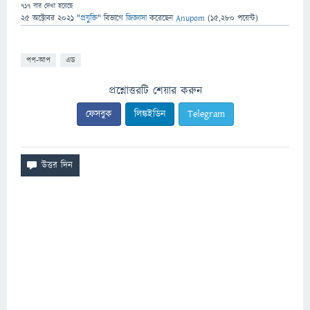
717
বার দেখা হয়েছে
25 অক্টোবর 2021
"
প্রযুক্তি
" বিভাগে
জিজ্ঞাসা
করেছেন
Anupom
(
15,280
পয়েন্ট)
পপ-আপ
এড
প্রশ্নোত্তরটি শেয়ার করুন
ফেসবুক
লিঙ্কইডিন
Telegram