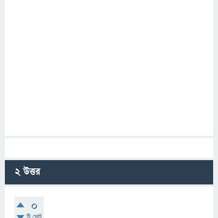
2
উত্তর
0
টি ভোট