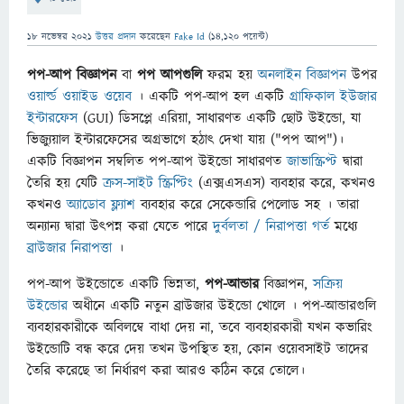
18 নভেম্বর 2021
উত্তর প্রদান
করেছেন
Fake Id
(
14,120
পয়েন্ট)
পপ-আপ বিজ্ঞাপন
বা
পপ আপগুলি
ফরম হয়
অনলাইন বিজ্ঞাপন
উপর
ওয়ার্ল্ড ওয়াইড ওয়েব
। একটি পপ-আপ হল একটি
গ্রাফিকাল ইউজার
ইন্টারফেস
(GUI) ডিসপ্লে এরিয়া, সাধারণত একটি ছোট উইন্ডো, যা
ভিজ্যুয়াল ইন্টারফেসের অগ্রভাগে হঠাৎ দেখা যায় ("পপ আপ")।
একটি বিজ্ঞাপন সম্বলিত পপ-আপ উইন্ডো সাধারণত
জাভাস্ক্রিপ্ট
দ্বারা
তৈরি হয় যেটি
ক্রস-সাইট স্ক্রিপ্টিং
(এক্সএসএস) ব্যবহার করে, কখনও
কখনও
অ্যাডোব ফ্ল্যাশ
ব্যবহার করে সেকেন্ডারি পেলোড সহ । তারা
অন্যান্য দ্বারা উত্পন্ন করা যেতে পারে
দুর্বলতা / নিরাপত্তা গর্ত
মধ্যে
ব্রাউজার নিরাপত্তা
।
পপ-আপ উইন্ডোতে একটি ভিন্নতা,
পপ-আন্ডার
বিজ্ঞাপন,
সক্রিয়
উইন্ডোর
অধীনে একটি নতুন ব্রাউজার উইন্ডো খোলে । পপ-আন্ডারগুলি
ব্যবহারকারীকে অবিলম্বে বাধা দেয় না, তবে ব্যবহারকারী যখন কভারিং
উইন্ডোটি বন্ধ করে দেয় তখন উপস্থিত হয়, কোন ওয়েবসাইট তাদের
তৈরি করেছে তা নির্ধারণ করা আরও কঠিন করে তোলে।