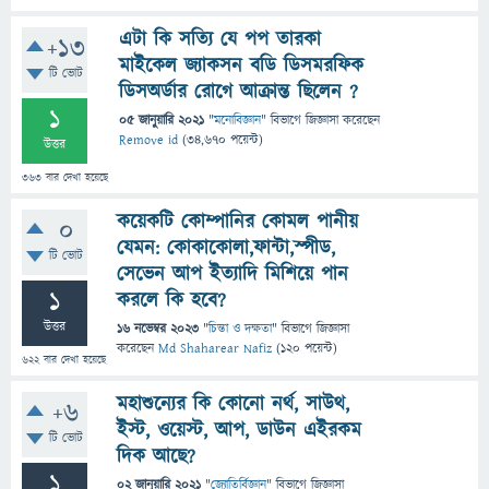
এটা কি সত্যি যে পপ তারকা
+13
মাইকেল জ্যাকসন বডি ডিসমরফিক
টি ভোট
ডিসঅর্ডার রোগে আক্রান্ত ছিলেন ?
1
05 জানুয়ারি 2021
"
মনোবিজ্ঞান
" বিভাগে
জিজ্ঞাসা
করেছেন
Remove id
(
34,670
পয়েন্ট)
উত্তর
363
বার দেখা হয়েছে
কয়েকটি কোম্পানির কোমল পানীয়
0
যেমন: কোকাকোলা,ফান্টা,স্পীড,
টি ভোট
সেভেন আপ ইত্যাদি মিশিয়ে পান
1
করলে কি হবে?
উত্তর
16 নভেম্বর 2023
"
চিন্তা ও দক্ষতা
" বিভাগে
জিজ্ঞাসা
করেছেন
Md Shaharear Nafiz
(
120
পয়েন্ট)
622
বার দেখা হয়েছে
মহাশুন্যের কি কোনো নর্থ, সাউথ,
+6
ইস্ট, ওয়েস্ট, আপ, ডাউন এইরকম
টি ভোট
দিক আছে?
1
02 জানুয়ারি 2021
"
জ্যোতির্বিজ্ঞান
" বিভাগে
জিজ্ঞাসা