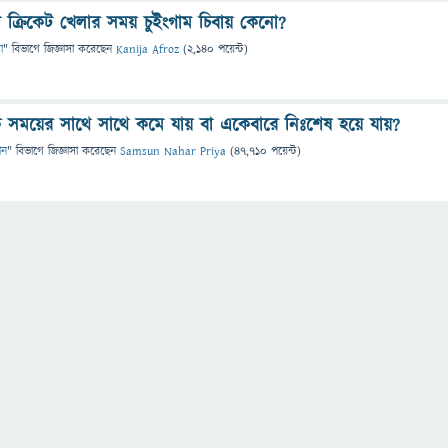
া ক্রিকেট খেলার সময় চুইংগাম চিবায় কেনো?
া
" বিভাগে
জিজ্ঞাসা
করেছেন
Kanija Afroz
(
2,140
পয়েন্ট)
ব কি সময়ের সাথে সাথে কমে যায় বা একেবারে নিঃশেষ হয়ে যায়?
ান
" বিভাগে
জিজ্ঞাসা
করেছেন
Samsun Nahar Priya
(
47,710
পয়েন্ট)