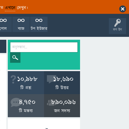
ারিত
এখানে
দেখুন।
পোল
ব্যাজ
টপ ইউজার
লগ ইন
10,988
18,690
টি প্রশ্ন
টি উত্তর
4,750
890,096
টি মন্তব্য
জন সদস্য