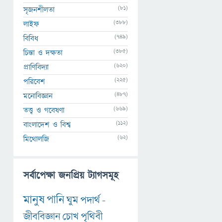
(81)
সৃজনশীলতা
(388)
লাইফ
(749)
বিবিধ
(385)
চিন্তা ও দক্ষতা
(620)
প্রাণিবিদ্যা
(225)
পরিবেশ
(487)
মনোবিজ্ঞান
(669)
তত্ত্ব ও গবেষণা
(112)
বাংলাদেশ ও বিশ্ব
(62)
মিথোলজি
সর্বাপেক্ষা জনপ্রিয় ট্যাগসমূহ
মানুষ
পানি
ঘুম
পদার্থ
-
জীববিজ্ঞান
চোখ
পৃথিবী