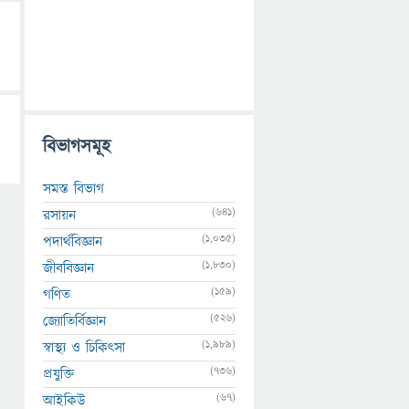
বিভাগসমূহ
সমস্ত বিভাগ
(641)
রসায়ন
(1,035)
পদার্থবিজ্ঞান
(1,830)
জীববিজ্ঞান
(159)
গণিত
(526)
জ্যোতির্বিজ্ঞান
(1,989)
স্বাস্থ্য ও চিকিৎসা
(736)
প্রযুক্তি
(67)
আইকিউ