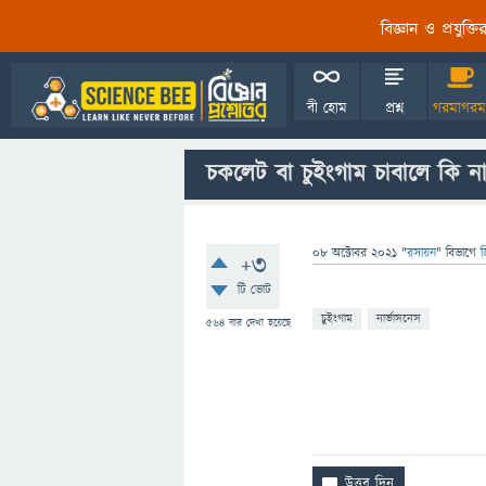
বিজ্ঞান ও প্রযুক্
বী হোম
প্রশ্ন
গরমাগরম
চকলেট বা চুইংগাম চাবালে কি ন
08 অক্টোবর 2021
"
রসায়ন
" বিভাগে
জ
+3
টি ভোট
চুইংগাম
নার্ভাসনেস
564
বার দেখা হয়েছে