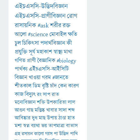
এইচএসসি-উদ্ভিদবিজ্ঞান
এইচএসসি-প্রাণীবিজ্ঞান
রোগ
রাসায়নিক
#ask
শরীর
রক্ত
আলো
#science
মোবাইল
ক্ষতি
চুল
চিকিৎসা
পদার্থবিজ্ঞান
কী
প্রযুক্তি
সূর্য
মহাকাশ
স্বাস্থ্য
মাথা
গণিত
প্রাণী
বৈজ্ঞানিক
#biology
পার্থক্য
এইচএসসি-আইসিটি
বিজ্ঞান
খাওয়া
গরম
#জানতে
শীতকাল
ডিম
বৃষ্টি
চাঁদ
কেন
কারণ
কাজ
বিদ্যুৎ
রং
সাপ
রাত
মনোবিজ্ঞান
শক্তি
উপকারিতা
লাল
আগুন
গাছ
মস্তিষ্ক
খাবার
সাদা
শব্দ
আবিষ্কার
দুধ
মাছ
উপায়
ঠাণ্ডা
হাত
মশা
স্বপ্ন
ব্যাথা
ভয়
তাপমাত্রা
বাতাস
গ্রহ
রসায়ন
কালো
গ্যাস
পা
উদ্ভিদ
পাখি