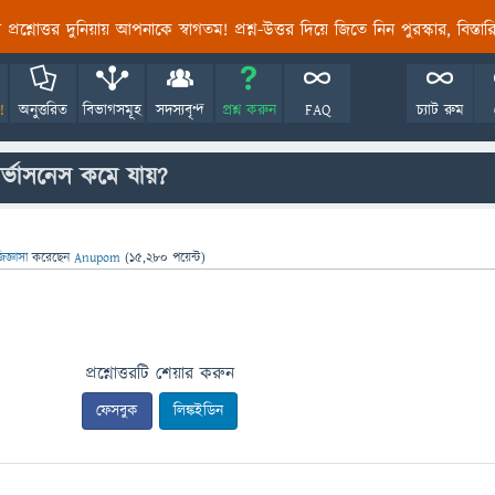
তির প্রশ্নোত্তর দুনিয়ায় আপনাকে স্বাগতম! প্রশ্ন-উত্তর দিয়ে জিতে নিন পুরস্কার, বিস্ত
!
অনুত্তরিত
বিভাগসমূহ
সদস্যবৃন্দ
প্রশ্ন করুন
FAQ
চ্যাট রুম
ার্ভাসনেস কমে যায়?
িজ্ঞাসা
করেছেন
Anupom
(
15,280
পয়েন্ট)
প্রশ্নোত্তরটি শেয়ার করুন
ফেসবুক
লিঙ্কইডিন