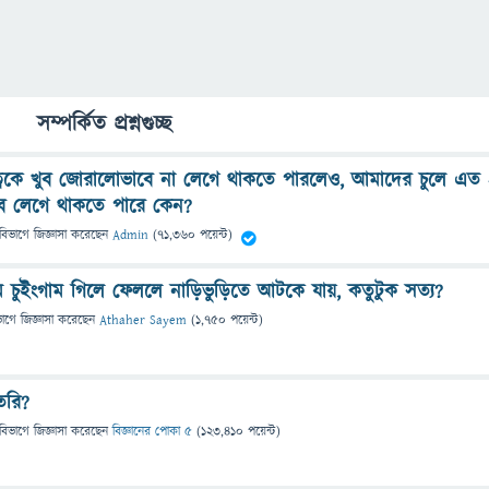
সম্পর্কিত প্রশ্নগুচ্ছ
্বকে খুব জোরালোভাবে না লেগে থাকতে পারলেও, আমাদের চুলে এত 
ে লেগে থাকতে পারে কেন?
বিভাগে
জিজ্ঞাসা
করেছেন
Admin
(
71,360
পয়েন্ট)
 চুইংগাম গিলে ফেললে নাড়িভুড়িতে আটকে যায়, কতুটুক সত্য?
ভাগে
জিজ্ঞাসা
করেছেন
Athaher Sayem
(
1,750
পয়েন্ট)
ৈরি?
বিভাগে
জিজ্ঞাসা
করেছেন
বিজ্ঞানের পোকা ৫
(
123,410
পয়েন্ট)