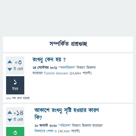
সম্পর্কিত প্রশ্নগুচ্ছ
রংধনু কেন হয় ?
+3
24 সেপ্টেম্বর 2021
"
পদার্থবিজ্ঞান
" বিভাগে
জিজ্ঞাসা
টি ভোট
করেছেন
Tamim Hossain
(
12,990
পয়েন্ট)
1
উত্তর
622
বার দেখা হয়েছে
আকাশে রংধনু সৃষ্টি হওয়ার কারণ
+14
কি?
টি ভোট
10 অগাস্ট 2020
"
পরিবেশ
" বিভাগে
জিজ্ঞাসা
করেছেন
3
বিজ্ঞানের পোকা ৩
(
25,810
পয়েন্ট)