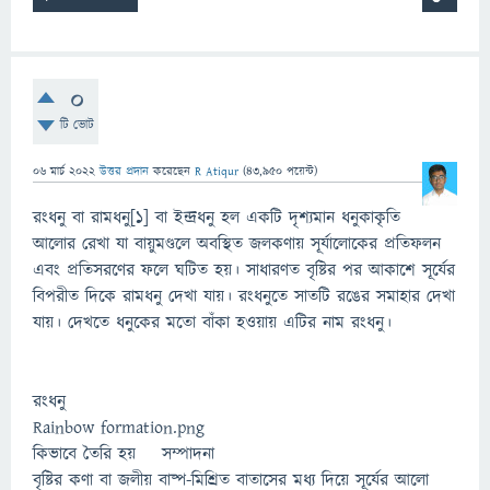
0
টি ভোট
06 মার্চ 2022
উত্তর প্রদান
করেছেন
R Atiqur
(
43,950
পয়েন্ট)
রংধনু বা রামধনু[১] বা ইন্দ্রধনু হল একটি দৃশ্যমান ধনুকাকৃতি
আলোর রেখা যা বায়ুমণ্ডলে অবস্থিত জলকণায় সূর্যালোকের প্রতিফলন
এবং প্রতিসরণের ফলে ঘটিত হয়। সাধারণত বৃষ্টির পর আকাশে সূর্যের
বিপরীত দিকে রামধনু দেখা যায়। রংধনুতে সাতটি রঙের সমাহার দেখা
যায়। দেখতে ধনুকের মতো বাঁকা হওয়ায় এটির নাম রংধনু।
রংধনু
Rainbow formation.png
কিভাবে তৈরি হয় সম্পাদনা
বৃষ্টির কণা বা জলীয় বাষ্প-মিশ্রিত বাতাসের মধ্য দিয়ে সূর্যের আলো