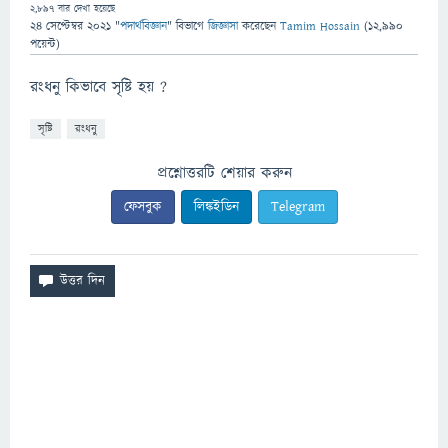
2,897
বার দেখা হয়েছে
24 সেপ্টেম্বর 2021
"
পদার্থবিজ্ঞান
" বিভাগে
জিজ্ঞাসা
করেছেন
Tamim Hossain
(
12,990
পয়েন্ট)
রংধনু কিভাবে সৃষ্টি হয় ?
সৃষ্টি
রংধনু
প্রশ্নোত্তরটি শেয়ার করুন
ফেসবুক
লিঙ্কইডিন
Telegram