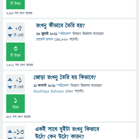
টি উত্তর
3,194
বার দেখা হয়েছে
রংধনু কীভাবে তৈরি হয়?
+5
26 জুলাই 2021
"
পরিবেশ
" বিভাগে
জিজ্ঞাসা
করেছেন
টি ভোট
মেহেদী হাসান
(
141,860
পয়েন্ট)
3
টি উত্তর
2,366
বার দেখা হয়েছে
জোড়া রংধনু তৈরি হয় কিভাবে?
+1
11 অগাস্ট 2021
"
পরিবেশ
" বিভাগে
জিজ্ঞাসা
করেছেন
টি ভোট
Mushfiqur Rahman
(
590
পয়েন্ট)
1
উত্তর
456
বার দেখা হয়েছে
একই সাথে দুইটা রংধনু কিভাবে
+13
উঠে? কেন উঠে? কারন?