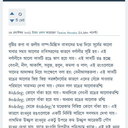
0
টি ভোট
24 সেপ্টেম্বর 2021
উত্তর প্রদান
করেছেন
Tamim Hossain
(
12,990
পয়েন্ট)
বৃষ্টির কণা বা জলীয় বাষ্প-মিশ্রিত বাতাসের মধ্য দিয়ে সূর্যের আলো
যাবার সময় আলোর প্রতিসরণের কারণে বর্ণালীর সৃষ্টি হয়। এই
বর্ণালীতে আলো সাতটি রঙে ভাগ হয়ে যায়। এই সাতটি রঙ হচ্ছে
বেগুনী, নীল, আকাশি, সবুজ, হলুদ, কমলা ও লাল; এই রংগুলোকে
তাদের আদ্যক্ষর নিয়ে সংক্ষেপে বলা হয়: বেনীআসহকলা। এই সাতটি
রঙের আলোর ভিন্ন ভিন্ন তরঙ্গদৈর্ঘ্যের কারণে এদের বেঁকে যাওয়ার
পরিমাণে তারতম্য দেখা যায়। যেমন লাল রঙের আলোকরশ্মি
৪২&deg; কোণে বাঁকা হয়ে যায়। অন্যদিকে বেগুনী রঙের আলোকরশ্মি
৪০&deg; কোণে বাঁকা হয়ে যায়। অন্যান্য রঙের আলোক রশ্মি
৪০&deg; থেকে ৪২&deg;'র মধ্যেকার বিভিন্ন কোণে বাঁকা হয়। এই
কারণে রংধনুর রঙগুলোকে একটি নির্দিষ্ট সারিতে সবসময় দেখা যায়।
প্রাথমিক উজ্জ্বল রংধনুর একটু উপরে কম উজ্জ্বল আরেকটি গৌণ
রংধনু দেখা যায়, যাতে রংগুলি বিপরীত পরিক্রমে থাকে। এই দুই ধনুর