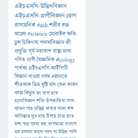
এইচএসসি-উদ্ভিদবিজ্ঞান
এইচএসসি-প্রাণীবিজ্ঞান
রোগ
রাসায়নিক
#ask
শরীর
রক্ত
আলো
#science
মোবাইল
ক্ষতি
চুল
চিকিৎসা
পদার্থবিজ্ঞান
কী
প্রযুক্তি
সূর্য
মহাকাশ
স্বাস্থ্য
মাথা
গণিত
প্রাণী
বৈজ্ঞানিক
#biology
পার্থক্য
এইচএসসি-আইসিটি
বিজ্ঞান
খাওয়া
গরম
#জানতে
শীতকাল
ডিম
বৃষ্টি
চাঁদ
কেন
কারণ
কাজ
বিদ্যুৎ
রং
সাপ
রাত
মনোবিজ্ঞান
শক্তি
উপকারিতা
লাল
আগুন
গাছ
মস্তিষ্ক
খাবার
সাদা
শব্দ
আবিষ্কার
দুধ
মাছ
উপায়
ঠাণ্ডা
হাত
মশা
স্বপ্ন
ব্যাথা
ভয়
তাপমাত্রা
বাতাস
গ্রহ
রসায়ন
কালো
গ্যাস
পা
উদ্ভিদ
পাখি