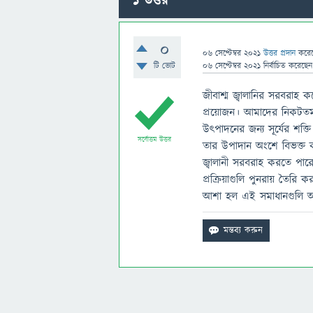
1
উত্তর
0
06 সেপ্টেম্বর 2021
উত্তর প্রদান
করে
টি ভোট
06 সেপ্টেম্বর 2021
নির্বাচিত
করেছে
জীবাশ্ম জ্বালানির সরবরাহ 
প্রয়োজন। আমাদের নিকটতম 
উৎপাদনের জন্য সূর্যের শক্
সর্বোত্তম উত্তর
তার উপাদান অংশে বিভক্ত কর
জ্বালানী সরবরাহ করতে পার
প্রক্রিয়াগুলি পুনরায় ত
আশা হল এই সমাধানগুলি আম