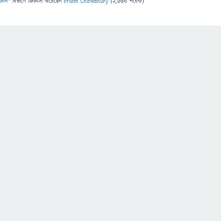
জ্ঞান
" বিভাগে
জিজ্ঞাসা
করেছেন
Priom Chowdhury
(
2,630
পয়েন্ট)