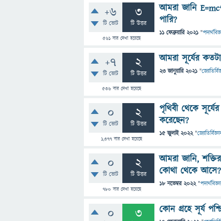
আমরা জানি E=mc^
+6
3
পারি?
টি ভোট
টি উত্তর
11 ফেব্রুয়ারি 2021
"
পদার্থবিজ্
561
বার দেখা হয়েছে
আমরা সূর্যের কতটা
+7
2
23 জানুয়ারি 2021
"
জ্যোতির্বিজ
টি ভোট
টি উত্তর
536
বার দেখা হয়েছে
পৃথিবী থেকে সূর্যের 
0
2
করেছেন?
টি ভোট
টি উত্তর
15 জুলাই 2022
"
জ্যোতির্বিজ্ঞা
1,377
বার দেখা হয়েছে
আমরা জানি, শক্তির
0
2
কোথা থেকে আসে?
টি ভোট
টি উত্তর
18 নভেম্বর 2022
"
পদার্থবিজ্ঞ
780
বার দেখা হয়েছে
কোন গ্রহে সূর্য প
0
3