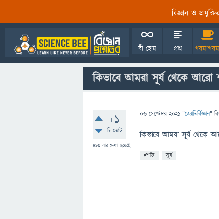
বিজ্ঞান ও প্রযুক্
বী হোম
প্রশ্ন
গরমাগরম
কিভাবে আমরা সূর্য থেকে আরো শ
06 সেপ্টেম্বর 2021
"
জ্যোতির্বিজ্ঞান
" বি
+1
টি ভোট
কিভাবে আমরা সূর্য থেকে আ
413
বার দেখা হয়েছে
#শক্তি
সূর্য