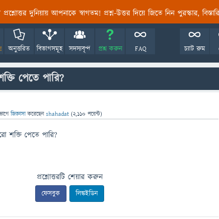
তির প্রশ্নোত্তর দুনিয়ায় আপনাকে স্বাগতম! প্রশ্ন-উত্তর দিয়ে জিতে নিন পুরস্কার, বিস্ত
!
অনুত্তরিত
বিভাগসমূহ
সদস্যবৃন্দ
প্রশ্ন করুন
FAQ
চ্যাট রুম
ক্তি পেতে পারি?
ভাগে
জিজ্ঞাসা
করেছেন
shahadat
(
2,110
পয়েন্ট)
রো শক্তি পেতে পারি?
প্রশ্নোত্তরটি শেয়ার করুন
ফেসবুক
লিঙ্কইডিন