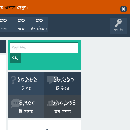
ারিত
এখানে
দেখুন।
পোল
ব্যাজ
টপ ইউজার
লগ ইন
10,989
18,690
টি প্রশ্ন
টি উত্তর
4,750
890,134
টি মন্তব্য
জন সদস্য