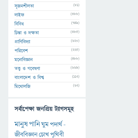
(81)
সৃজনশীলতা
(388)
লাইফ
(749)
বিবিধ
(385)
চিন্তা ও দক্ষতা
(620)
প্রাণিবিদ্যা
(225)
পরিবেশ
(488)
মনোবিজ্ঞান
(669)
তত্ত্ব ও গবেষণা
(112)
বাংলাদেশ ও বিশ্ব
(62)
মিথোলজি
সর্বাপেক্ষা জনপ্রিয় ট্যাগসমূহ
মানুষ
পানি
ঘুম
পদার্থ
-
জীববিজ্ঞান
চোখ
পৃথিবী