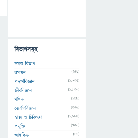
বিভাগসমূহ
সমস্ত বিভাগ
(641)
রসায়ন
(1,035)
পদার্থবিজ্ঞান
(1,830)
জীববিজ্ঞান
(159)
গণিত
(526)
জ্যোতির্বিজ্ঞান
(1,989)
স্বাস্থ্য ও চিকিৎসা
(736)
প্রযুক্তি
(67)
আইকিউ