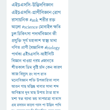
এইচএসসি-উদ্ভিদবিজ্ঞান
এইচএসসি-প্রাণীবিজ্ঞান
রোগ
রাসায়নিক
#ask
শরীর
রক্ত
আলো
#science
মোবাইল
ক্ষতি
চুল
চিকিৎসা
পদার্থবিজ্ঞান
কী
প্রযুক্তি
সূর্য
মহাকাশ
স্বাস্থ্য
মাথা
গণিত
প্রাণী
বৈজ্ঞানিক
#biology
পার্থক্য
এইচএসসি-আইসিটি
বিজ্ঞান
খাওয়া
গরম
#জানতে
শীতকাল
ডিম
বৃষ্টি
চাঁদ
কেন
কারণ
কাজ
বিদ্যুৎ
রং
সাপ
রাত
মনোবিজ্ঞান
শক্তি
উপকারিতা
লাল
আগুন
গাছ
মস্তিষ্ক
খাবার
সাদা
শব্দ
আবিষ্কার
দুধ
মাছ
উপায়
ঠাণ্ডা
হাত
মশা
স্বপ্ন
ব্যাথা
ভয়
তাপমাত্রা
বাতাস
গ্রহ
রসায়ন
কালো
গ্যাস
পা
উদ্ভিদ
পাখি