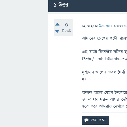
1
উত্তর
0
02 মে 2022
উত্তর প্রদান
করেছেন
sk
টি ভোট
আমাদের চোখের ফটো রিসেপ্টর 
এই ফটো রিসেপ্টর সক্রিয় হতে
(E=hc/lambda)lambda=w
দৃশ্যমান আলোর তরঙ্গ দৈর্ঘ
হয়।
অন্যান্য আলো যেমন ইনফ্রারেড
হয় না যার দরুন আমরা দেখি
হতো তবে আমরাও দেখতে পে