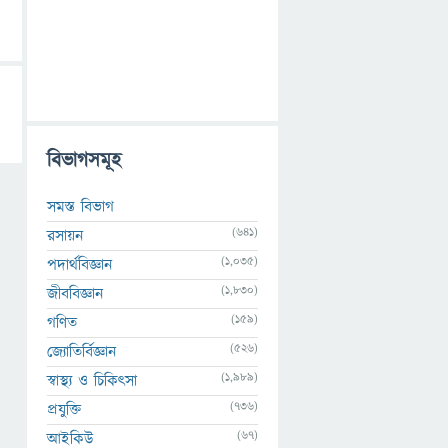
বিভাগসমূহ
সমস্ত বিভাগ
(641)
রসায়ন
(1,035)
পদার্থবিজ্ঞান
(1,830)
জীববিজ্ঞান
(159)
গণিত
(526)
জ্যোতির্বিজ্ঞান
(1,989)
স্বাস্থ্য ও চিকিৎসা
(736)
প্রযুক্তি
(67)
আইকিউ