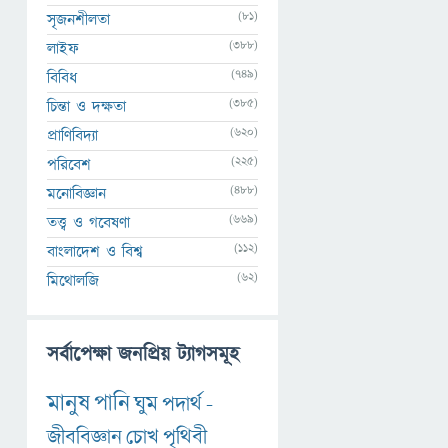
(81)
সৃজনশীলতা
(388)
লাইফ
(749)
বিবিধ
(385)
চিন্তা ও দক্ষতা
(620)
প্রাণিবিদ্যা
(225)
পরিবেশ
(488)
মনোবিজ্ঞান
(669)
তত্ত্ব ও গবেষণা
(112)
বাংলাদেশ ও বিশ্ব
(62)
মিথোলজি
সর্বাপেক্ষা জনপ্রিয় ট্যাগসমূহ
মানুষ
পানি
ঘুম
পদার্থ
-
জীববিজ্ঞান
চোখ
পৃথিবী