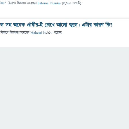
িজ্ঞান
" বিভাগে
জিজ্ঞাসা
করেছেন
Fatema Tasnim
(
5,740
পয়েন্ট)
িড়াল সহ অনেক প্রানীর-ই চোখে আলো জ্বলে। এটার কারণ কি?
 বিভাগে
জিজ্ঞাসা
করেছেন
Maksud
(
3,610
পয়েন্ট)