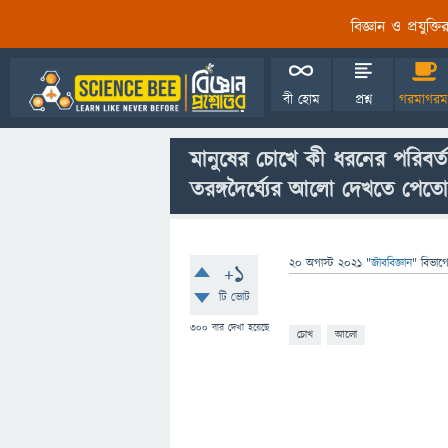
বিজ্ঞান ও প্রযুক্
বী হোম
প্রশ্ন
গরমাগরম
মানুষের চোখে কী ধরনের পরিবর্ত
তরঙ্গদৈর্ঘ্যের আলো দেখতে পেত
20 অগাস্ট 2021
"
জীববিজ্ঞান
" বিভাগ
+1
টি ভোট
300
বার দেখা হয়েছে
চোখ
আলো