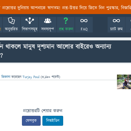
তির প্রশ্নোত্তর দুনিয়ায় আপনাকে স্বাগতম! প্রশ্ন-উত্তর দিয়ে জিতে নিন পুরস্কার, বিস্ত
!
অনুত্তরিত
বিভাগসমূহ
সদস্যবৃন্দ
প্রশ্ন করুন
FAQ
চ্যাট রুম
ন থাকলে মানুষ দৃশ্যমান আলোর বাইরেও অন্যান্য
ো?
ে
জিজ্ঞাসা
করেছেন
Turjay Paul
(
3,190
পয়েন্ট)
প্রশ্নোত্তরটি শেয়ার করুন
ফেসবুক
লিঙ্কইডিন