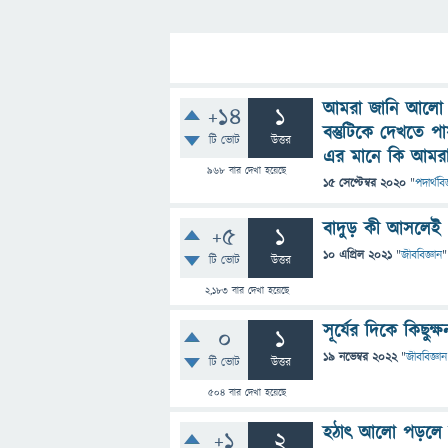
আমরা জানি আলো 
+14
1
বস্তুটিকে দেখতে
টি ভোট
উত্তর
এর মানে কি আমর
968
বার দেখা হয়েছে
15 সেপ্টেম্বর 2020
"
পদার্থবিজ
বাদুড় কী আসলেই 
+5
1
10 এপ্রিল 2021
"
জীববিজ্ঞান
"
টি ভোট
উত্তর
2,183
বার দেখা হয়েছে
সূর্যের দিকে কিছু
0
1
19 নভেম্বর 2022
"
জীববিজ্ঞান
টি ভোট
উত্তর
504
বার দেখা হয়েছে
হঠাৎ আলো পড়লে 
+1
2