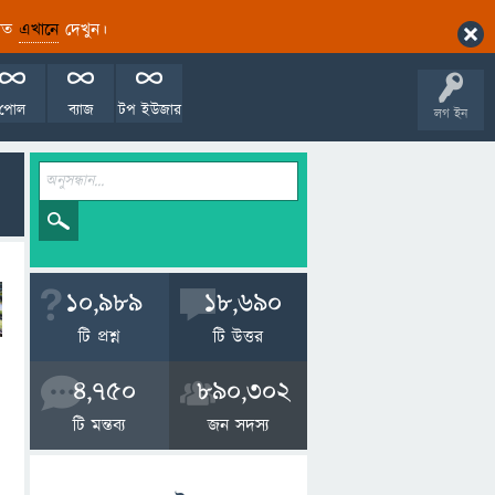
ারিত
এখানে
দেখুন।
পোল
ব্যাজ
টপ ইউজার
লগ ইন
10,989
18,690
টি প্রশ্ন
টি উত্তর
4,750
890,302
টি মন্তব্য
জন সদস্য