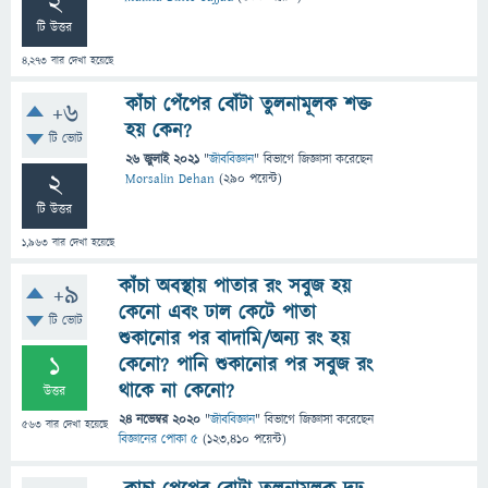
2
টি উত্তর
4,273
বার দেখা হয়েছে
কাঁচা পেঁপের বোঁটা তুলনামূলক শক্ত
+6
হয় কেন?
টি ভোট
26 জুলাই 2021
"
জীববিজ্ঞান
" বিভাগে
জিজ্ঞাসা
করেছেন
2
Morsalin Dehan
(
290
পয়েন্ট)
টি উত্তর
1,963
বার দেখা হয়েছে
কাঁচা অবস্থায় পাতার রং সবুজ হয়
+9
কেনো এবং ঢাল কেটে পাতা
টি ভোট
শুকানোর পর বাদামি/অন্য রং হয়
1
কেনো? পানি শুকানোর পর সবুজ রং
থাকে না কেনো?
উত্তর
24 নভেম্বর 2020
"
জীববিজ্ঞান
" বিভাগে
জিজ্ঞাসা
করেছেন
563
বার দেখা হয়েছে
বিজ্ঞানের পোকা ৫
(
123,410
পয়েন্ট)