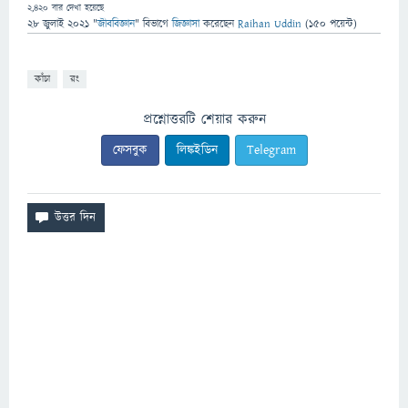
2,420
বার দেখা হয়েছে
28 জুলাই 2021
"
জীববিজ্ঞান
" বিভাগে
জিজ্ঞাসা
করেছেন
Raihan Uddin
(
150
পয়েন্ট)
কাঁচা
রং
প্রশ্নোত্তরটি শেয়ার করুন
ফেসবুক
লিঙ্কইডিন
Telegram