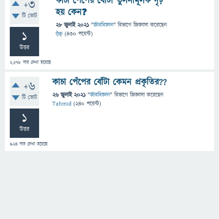
কাচা পেপের বোটা তুলনামূলক দৃঢ়
+3
হয় কেন❓
টি ভোট
28 জুলাই 2021
"
জীববিজ্ঞান
" বিভাগে
জিজ্ঞাসা
করেছেন
1
ऐक्
(
430
পয়েন্ট)
উত্তর
2,278
বার দেখা হয়েছে
কাচা পেঁপের বোঁটা কেমন প্রকৃতির??
+6
26 জুলাই 2021
"
জীববিজ্ঞান
" বিভাগে
জিজ্ঞাসা
করেছেন
টি ভোট
Tahmid
(
240
পয়েন্ট)
1
উত্তর
924
বার দেখা হয়েছে