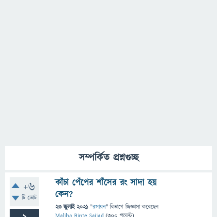
সম্পর্কিত প্রশ্নগুচ্ছ
কাঁচা পেঁপের শাঁসের রং সাদা হয়
+6
কেন?
টি ভোট
23 জুলাই 2021
"
রসায়ন
" বিভাগে
জিজ্ঞাসা
করেছেন
Maliha Binte Sajjad
(
300
পয়েন্ট)