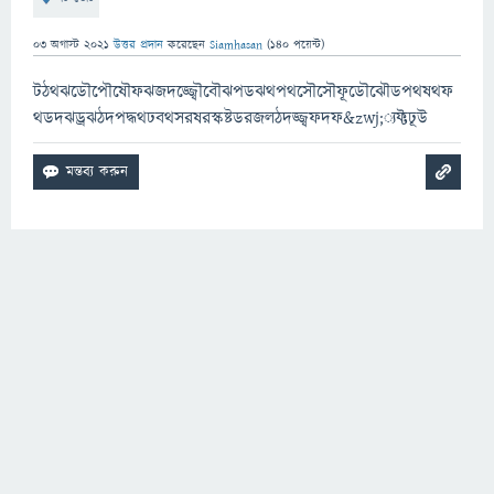
03 অগাস্ট 2021
উত্তর প্রদান
করেছেন
Siamhasan
(
140
পয়েন্ট)
টঠথঝডৌপৌষৌফঝজদজ্জ্বৌবৌঝপডঝথপথসৌসৌফূডৌঝৌডপথষথফ
থডদঝড্রঝঠদপদ্ধথঢবথসরষরস্কষ্টডরজলঠদজ্জ্বফদফ&zwj;্যফ্টঢূউ