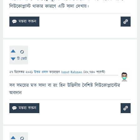
লিউকোপ্লাস্ট থাকার কারণে এটি সাদা দেখায়।
0
টি ভোট
27 ডিসেম্বর 2021
উত্তর প্রদান
করেছেন
Ismot Rahman
(
28,740
পয়েন্ট)
সব সময়ের মত সাদা বা রং হিন উদ্ভিদীয় বৈশিষ্ট লিউকোপ্লাস্টের
অবদান
0