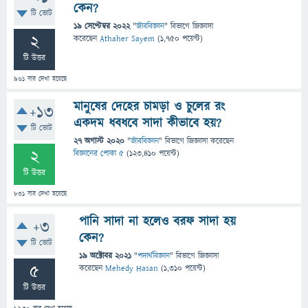
কেন?
টি ভোট
19 সেপ্টেম্বর 2022
"
জীববিজ্ঞান
" বিভাগে
জিজ্ঞাসা
2
করেছেন
Athaher Sayem
(
1,750
পয়েন্ট)
টি উত্তর
961
বার দেখা হয়েছে
মানুষের দেহের চামড়া ও চুলের রং
+13
একদম ধবধবে সাদা কীভাবে হয়?
টি ভোট
27 অগাস্ট 2020
"
জীববিজ্ঞান
" বিভাগে
জিজ্ঞাসা
করেছেন
2
বিজ্ঞানের পোকা ৫
(
123,410
পয়েন্ট)
টি উত্তর
831
বার দেখা হয়েছে
পানি সাদা না হলেও বরফ সাদা হয়
+3
কেন?
টি ভোট
19 অক্টোবর 2021
"
পদার্থবিজ্ঞান
" বিভাগে
জিজ্ঞাসা
5
করেছেন
Mehedy Hasan
(
1,310
পয়েন্ট)
টি উত্তর