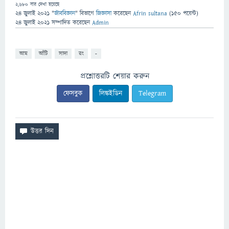
2,680
বার দেখা হয়েছে
24 জুলাই 2021
"
জীববিজ্ঞান
" বিভাগে
জিজ্ঞাসা
করেছেন
Afrin sultana
(
150
পয়েন্ট)
24 জুলাই 2021
সম্পাদিত
করেছেন
Admin
আম
আঁটি
সাদা
রং
-
প্রশ্নোত্তরটি শেয়ার করুন
ফেসবুক
লিঙ্কইডিন
Telegram