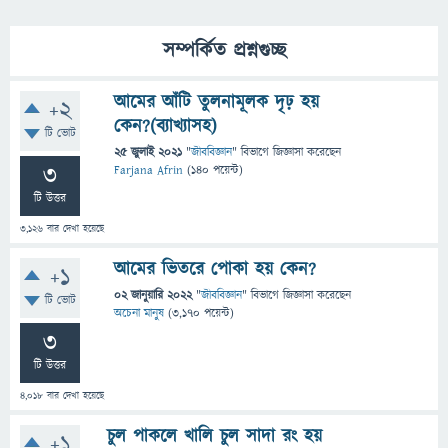
সম্পর্কিত প্রশ্নগুচ্ছ
আমের আঁটি তুলনামূলক দৃঢ় হয়
+2
কেন?(ব্যাখ্যাসহ)
টি ভোট
25 জুলাই 2021
"
জীববিজ্ঞান
" বিভাগে
জিজ্ঞাসা
করেছেন
3
Farjana Afrin
(
140
পয়েন্ট)
টি উত্তর
3,126
বার দেখা হয়েছে
আমের ভিতরে পোকা হয় কেন?
+1
02 জানুয়ারি 2022
"
জীববিজ্ঞান
" বিভাগে
জিজ্ঞাসা
করেছেন
টি ভোট
অচেনা মানুষ
(
3,170
পয়েন্ট)
3
টি উত্তর
4,018
বার দেখা হয়েছে
চুল পাকলে খালি চুল সাদা রং হয়
+1