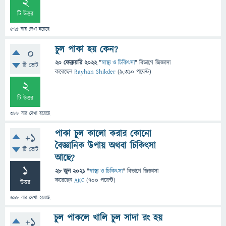
2
টি উত্তর
575
বার দেখা হয়েছে
চুল পাকা হয় কেন?
0
20 ফেব্রুয়ারি 2022
"
স্বাস্থ্য ও চিকিৎসা
" বিভাগে
জিজ্ঞাসা
টি ভোট
করেছেন
Rayhan Shikder
(
9,310
পয়েন্ট)
2
টি উত্তর
388
বার দেখা হয়েছে
পাকা চুল কালো করার কোনো
+1
বৈজ্ঞানিক উপায় অথবা চিকিৎসা
টি ভোট
আছে?
1
28 জুন 2021
"
স্বাস্থ্য ও চিকিৎসা
" বিভাগে
জিজ্ঞাসা
করেছেন
AKC
(
700
পয়েন্ট)
উত্তর
698
বার দেখা হয়েছে
চুল পাকলে খালি চুল সাদা রং হয়
+1