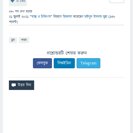
টি ভোট
340
বার দেখা হয়েছে
21 জুলাই 2021
"
স্বাস্থ্য ও চিকিৎসা
" বিভাগে
জিজ্ঞাসা
করেছেন
মাইনুল ইসলাম মুন্না
(
130
পয়েন্ট)
চুল
পাকা
প্রশ্নোত্তরটি শেয়ার করুন
ফেসবুক
লিঙ্কইডিন
Telegram