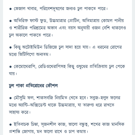
● ভেজাল খাবার, পরিবেশদূষণের জন্যও চুল পাকতে পারে।
● অতিরিক্ত ফাস্ট ফুড, উচ্চমাত্রার প্রোটিন, অতিমাত্রায় কোমল পানীয়
ও শারীরিক পরিশ্রমের অভাব এবং বয়স অনুযায়ী ওজন বেশি থাকলেও
চুল অকালে পাকতে পারে।
● কিছু অটোইমিউন ডিজিজে চুল সাদা হয়ে যায়। এ ধরনের রোগের
মধ্যে ভিটিলিগো অন্যতম।
● কেমোথেরাপি, রেডিওথেরাপিসহ কিছু ওষুধের প্রতিক্রিয়ায় চুল পেকে
যায়।
চুল পাকা প্রতিরোধের কৌশল
● মৌসুমি ফল, শাকসবজি নিয়মিত খেতে হবে। সবুজ–হলুদ ফলের
মধ্যে অ্যান্টি–অক্সিডেন্ট থাকে উচ্চমাত্রায়, যা তারুণ্য ধরে রাখতে
সাহায্য করে।
● ইতিবাচক চিন্তা, সৃজনশীল কাজ, ভালো বন্ধুত্ব, শখের কাজ মানসিক
প্রশান্তি জোগায়, মন ভালো রাখে ও চাপ কমায়।