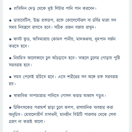
● প্রতিদিন দেড় থেকে দুই লিটার পানি পান করবেন।
● ডায়াবেটিস, উচ্চ রক্তচাপ, রক্তে কোলেস্টেরল বা চর্বির মাত্রা সব
সময় নিয়ন্ত্রণে রাখতে হবে। সঠিক ওজন বজায় রাখুন।
● ফাস্ট ফুড, অতিমাত্রায় কোমল পানীয়, মাদকদ্রব্য, ধূমপান বর্জন
করতে হবে।
● নিয়মিত ভালোভাবে চুল আঁচড়াতে হবে। তাহলে চুলের গোড়ায় পুষ্টি
সরবরাহ হবে।
● সময় পেলেই হাঁটতে হবে। এতে শরীরের সব অঙ্গে রক্ত সরবরাহ
হয়।
● স্বাভাবিক তাপমাত্রার পানিতে গোসল করার অভ্যাস গড়ুন।
● চিকিৎসকের পরামর্শ ছাড়া চুলে কলপ, রাসায়নিক ব্যবহার করা
অনুচিত। মেয়াদোত্তীর্ণ প্রসাধনী, মানহীন বিউটি পারলার থেকে সেবা
গ্রহণ না করাই ভালো।