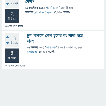
কেন?
টি ভোট
19 সেপ্টেম্বর 2022
"
জীববিজ্ঞান
" বিভাগে
জিজ্ঞাসা
2
করেছেন
Athaher Sayem
(
1,750
পয়েন্ট)
টি উত্তর
961
বার দেখা হয়েছে
চুল পাকলে কেন চুলের রং সাদা হয়ে
+1
যায়?
টি ভোট
01 নভেম্বর 2021
"
জীববিজ্ঞান
" বিভাগে
জিজ্ঞাসা
করেছেন
4
Anupom
(
15,280
পয়েন্ট)
টি উত্তর
1,795
বার দেখা হয়েছে