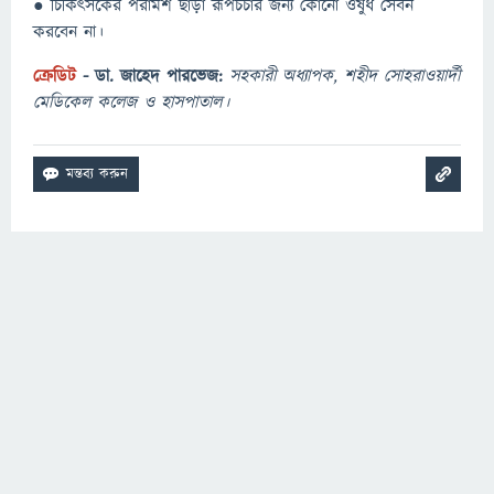
● চিকিৎসকের পরামর্শ ছাড়া রূপচর্চার জন্য কোনো ওষুধ সেবন
করবেন না।
ক্রেডিট
- ডা. জাহেদ পারভেজ:
সহকারী অধ্যাপক, শহীদ সোহরাওয়ার্দী
মেডিকেল কলেজ ও হাসপাতাল।