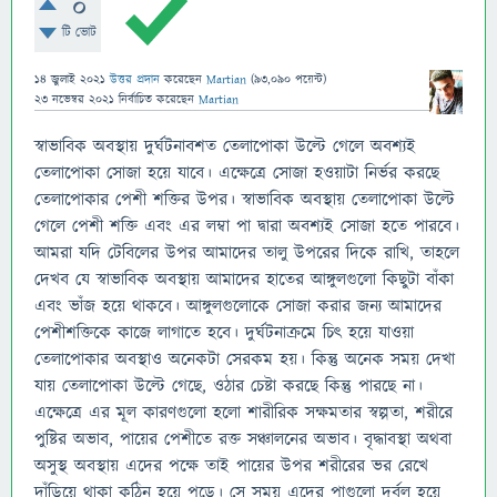
0
টি ভোট
14 জুলাই 2021
উত্তর প্রদান
করেছেন
Martian
(
93,090
পয়েন্ট)
23 নভেম্বর 2021
নির্বাচিত
করেছেন
Martian
স্বাভাবিক অবস্থায় দুর্ঘটনাবশত তেলাপোকা উল্টে গেলে অবশ্যই
তেলাপোকা সোজা হয়ে যাবে। এক্ষেত্রে সোজা হওয়াটা নির্ভর করছে
তেলাপোকার পেশী শক্তির উপর। স্বাভাবিক অবস্থায় তেলাপোকা উল্টে
গেলে পেশী শক্তি এবং এর লম্বা পা দ্বারা অবশ্যই সোজা হতে পারবে।
আমরা যদি টেবিলের উপর আমাদের তালু উপরের দিকে রাখি, তাহলে
দেখব যে স্বাভাবিক অবস্থায় আমাদের হাতের আঙ্গুলগুলো কিছুটা বাঁকা
এবং ভাঁজ হয়ে থাকবে। আঙ্গুলগুলোকে সোজা করার জন্য আমাদের
পেশীশক্তিকে কাজে লাগাতে হবে। দুর্ঘটনাক্রমে চিৎ হয়ে যাওয়া
তেলাপোকার অবস্থাও অনেকটা সেরকম হয়। কিন্তু অনেক সময় দেখা
যায় তেলাপোকা উল্টে গেছে, ওঠার চেষ্টা করছে কিন্তু পারছে না।
এক্ষেত্রে এর মূল কারণগুলো হলো শারীরিক সক্ষমতার স্বল্পতা, শরীরে
পুষ্টির অভাব, পায়ের পেশীতে রক্ত সঞ্চালনের অভাব। বৃদ্ধাবস্থা অথবা
অসুস্থ অবস্থায় এদের পক্ষে তাই পায়ের উপর শরীরের ভর রেখে
দাঁড়িয়ে থাকা কঠিন হয়ে পড়ে। সে সময় এদের পাগুলো দুর্বল হয়ে