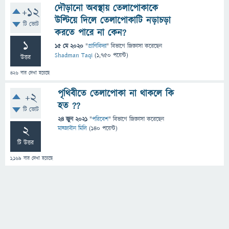
দৌড়ানো অবস্থায় তেলাপোকাকে
+12
উল্টিয়ে দিলে তেলাপোকাটি নড়াচড়া
টি ভোট
করতে পারে না কেন?
1
15 মে 2020
"
প্রাণিবিদ্যা
" বিভাগে
জিজ্ঞাসা
করেছেন
Shadman Taqi
(
1,750
পয়েন্ট)
উত্তর
426
বার দেখা হয়েছে
পৃথিবীতে তেলাপোকা না থাকলে কি
+2
হত ??
টি ভোট
24 জুন 2021
"
পরিবেশ
" বিভাগে
জিজ্ঞাসা
করেছেন
2
মাহ্জাবীন মিলি
(
140
পয়েন্ট)
টি উত্তর
1,169
বার দেখা হয়েছে