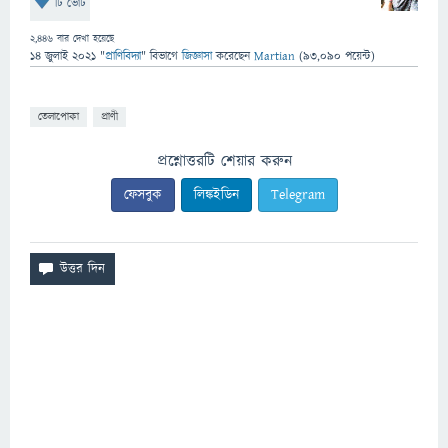
টি ভোট
2,446
বার দেখা হয়েছে
14 জুলাই 2021
"
প্রাণিবিদ্যা
" বিভাগে
জিজ্ঞাসা
করেছেন
Martian
(
93,090
পয়েন্ট)
তেলাপোকা
প্রাণী
প্রশ্নোত্তরটি শেয়ার করুন
ফেসবুক
লিঙ্কইডিন
Telegram