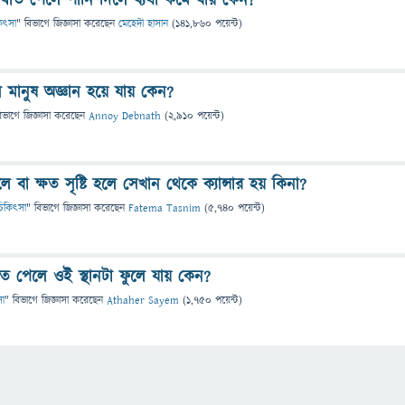
াত পেলে পানি দিলে ব্যথা কমে যায় কেন?
িকিৎসা
" বিভাগে
জিজ্ঞাসা
করেছেন
মেহেদী হাসান
(
141,860
পয়েন্ট)
মানুষ অজ্ঞান হয়ে যায় কেন?
িভাগে
জিজ্ঞাসা
করেছেন
Annoy Debnath
(
2,910
পয়েন্ট)
া ক্ষত সৃষ্টি হলে সেখান থেকে ক্যান্সার হয় কিনা?
ও চিকিৎসা
" বিভাগে
জিজ্ঞাসা
করেছেন
Fatema Tasnim
(
5,740
পয়েন্ট)
ত পেলে ওই স্থানটা ফুলে যায় কেন?
সা
" বিভাগে
জিজ্ঞাসা
করেছেন
Athaher Sayem
(
1,750
পয়েন্ট)