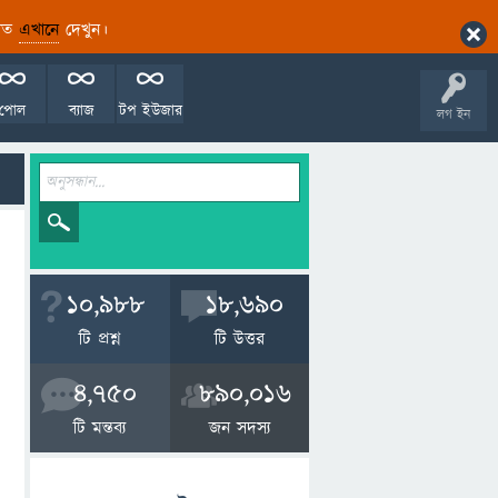
ারিত
এখানে
দেখুন।
পোল
ব্যাজ
টপ ইউজার
লগ ইন
10,988
18,690
টি প্রশ্ন
টি উত্তর
4,750
890,016
টি মন্তব্য
জন সদস্য