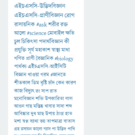
এইচএসসি-উদ্ভিদবিজ্ঞান
এইচএসসি-প্রাণীবিজ্ঞান
রোগ
রাসায়নিক
#ask
শরীর
রক্ত
আলো
#science
মোবাইল
ক্ষতি
চুল
চিকিৎসা
পদার্থবিজ্ঞান
কী
প্রযুক্তি
সূর্য
মহাকাশ
স্বাস্থ্য
মাথা
গণিত
প্রাণী
বৈজ্ঞানিক
#biology
পার্থক্য
এইচএসসি-আইসিটি
বিজ্ঞান
খাওয়া
গরম
#জানতে
শীতকাল
ডিম
বৃষ্টি
চাঁদ
কেন
কারণ
কাজ
বিদ্যুৎ
রং
সাপ
রাত
মনোবিজ্ঞান
শক্তি
উপকারিতা
লাল
আগুন
গাছ
মস্তিষ্ক
খাবার
সাদা
শব্দ
আবিষ্কার
দুধ
মাছ
উপায়
ঠাণ্ডা
হাত
মশা
স্বপ্ন
ব্যাথা
ভয়
তাপমাত্রা
বাতাস
গ্রহ
রসায়ন
কালো
গ্যাস
পা
উদ্ভিদ
পাখি