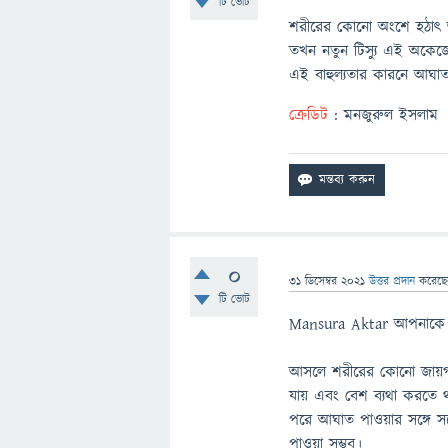
টি ভোট
শরীরের কোনো অংশে হঠাৎ অত
তখন নতুন টিস্যু এই অকেজো 
এই বাহুল্যতার কারনে আঘাত
ক্রেডিট
: মনজুরুল ইসলাম
0
31 ডিসেম্বর 2021
উত্তর প্রদান
করেছ
টি ভোট
Mansura Aktar আপনাকে অন
আসলে শরীরের কোনো জায়গায়
যায় এবং বেশ ব্যথা করতে থা
পরে আঘাত পাওয়ার সঙ্গে সঙ
পাওয়া সম্ভব।