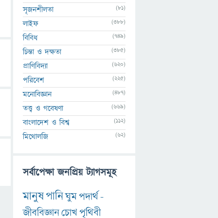
(81)
সৃজনশীলতা
(388)
লাইফ
(749)
বিবিধ
(385)
চিন্তা ও দক্ষতা
(620)
প্রাণিবিদ্যা
(225)
পরিবেশ
(487)
মনোবিজ্ঞান
(669)
তত্ত্ব ও গবেষণা
(112)
বাংলাদেশ ও বিশ্ব
(62)
মিথোলজি
সর্বাপেক্ষা জনপ্রিয় ট্যাগসমূহ
মানুষ
পানি
ঘুম
পদার্থ
-
জীববিজ্ঞান
চোখ
পৃথিবী