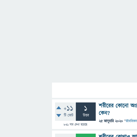
শরীরের কোনো অং
+11
1
কেন?
টি ভোট
উত্তর
25 জানুয়ারি 2020
"
জীববিজ্ঞা
831
বার দেখা হয়েছে