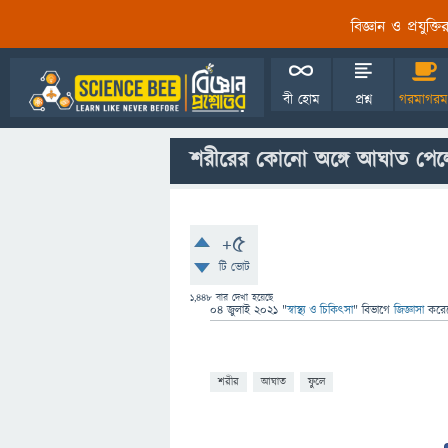
বিজ্ঞান ও প্রযুক্
বী হোম
প্রশ্ন
গরমাগরম
শরীরের কোনো অঙ্গে আঘাত পেল
+5
টি ভোট
1,448
বার দেখা হয়েছে
04 জুলাই 2021
"
স্বাস্থ্য ও চিকিৎসা
" বিভাগে
জিজ্ঞাসা
করে
শরীর
আঘাত
ফুলে