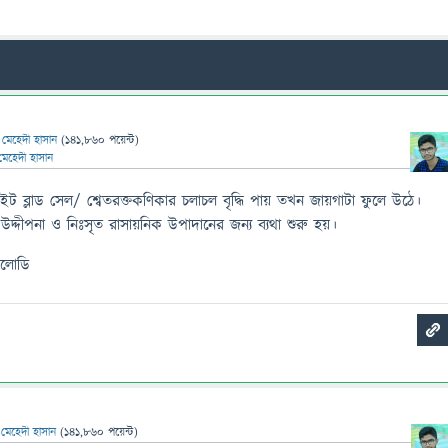
ন
মেহেদী হাসান
(
141,860
পয়েন্ট)
মেহেদী হাসান
ট ব্লাড সেল/ শ্বেতরক্তকণিকার চলাচল বৃদ্ধি পায় তখন জায়গাটা ফুলে উঠে।
 উদ্দীপনা ও নিঃসৃত রাসায়নিক উপাদানের জন্য ব্যথা শুরু হয়।
েলোডি
ন
মেহেদী হাসান
(
141,860
পয়েন্ট)