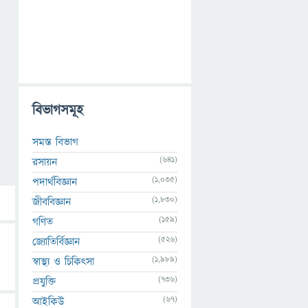
বিভাগসমূহ
সমস্ত বিভাগ
(641)
রসায়ন
(1,035)
পদার্থবিজ্ঞান
(1,830)
জীববিজ্ঞান
(159)
গণিত
(526)
জ্যোতির্বিজ্ঞান
(1,989)
স্বাস্থ্য ও চিকিৎসা
(736)
প্রযুক্তি
(67)
আইকিউ