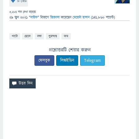
টি ভোট
3,284
বার দেখা হয়েছে
29 জুন 2021
"
লাইফ
" বিভাগে
জিজ্ঞাসা
করেছেন
মেহেদী হাসান
(
141,860
পয়েন্ট)
খাটো
ছেলে
লম্বা
পুরুষত্ব
কম
প্রশ্নোত্তরটি শেয়ার করুন
ফেসবুক
লিঙ্কইডিন
Telegram