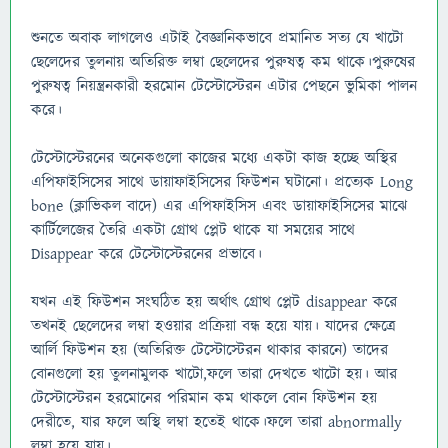
শুনতে অবাক লাগলেও এটাই বৈজ্ঞানিকভাবে প্রমানিত সত্য যে খাটো
ছেলেদের তুলনায় অতিরিক্ত লম্বা ছেলেদের পুরুষত্ব কম থাকে।পুরুষের
পুরুষত্ব নিয়ন্ত্রনকারী হরমোন টেস্টোস্টেরন এটার পেছনে ভুমিকা পালন
করে।
টেস্টোস্টেরনের অনেকগুলো কাজের মধ্যে একটা কাজ হচ্ছে অস্থির
এপিফাইসিসের সাথে ডায়াফাইসিসের ফিউশন ঘটানো। প্রত্যেক Long
bone (ক্লাভিকল বাদে) এর এপিফাইসিস এবং ডায়াফাইসিসের মাঝে
কার্টিলেজের তৈরি একটা গ্রোথ প্লেট থাকে যা সময়ের সাথে
Disappear করে টেস্টোস্টেরনের প্রভাবে।
যখন এই ফিউশন সংঘঠিত হয় অর্থাৎ গ্রোথ প্লেট disappear করে
তখনই ছেলেদের লম্বা হওয়ার প্রক্রিয়া বন্ধ হয়ে যায়। যাদের ক্ষেত্রে
আর্লি ফিউশন হয় (অতিরিক্ত টেস্টোস্টেরন থাকার কারনে) তাদের
বোনগুলো হয় তুলনামুলক খাটো,ফলে তারা দেখতে খাটো হয়। আর
টেস্টোস্টেরন হরমোনের পরিমান কম থাকলে বোন ফিউশন হয়
দেরীতে, যার ফলে অস্থি লম্বা হতেই থাকে।ফলে তারা abnormally
লম্বা হয়ে যায়।