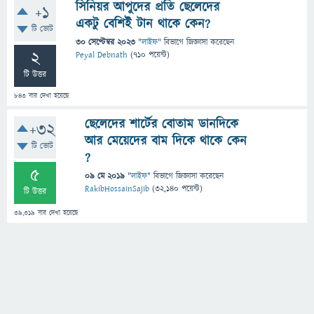
সিনিয়র আপুদের প্রতি ছেলেদের
+1
একটু বেশিই টান থাকে কেন?
টি ভোট
30 সেপ্টেম্বর 2023
"
লাইফ
" বিভাগে
জিজ্ঞাসা
করেছেন
2
Peyal Debnath
(
710
পয়েন্ট)
টি উত্তর
843
বার দেখা হয়েছে
ছেলেদের শার্টের বোতাম ডানদিকে
+32
আর মেয়েদের বাম দিকে থাকে কেন
টি ভোট
?
5
09 মে 2019
"
লাইফ
" বিভাগে
জিজ্ঞাসা
করেছেন
RakibHossainSajib
(
32,140
পয়েন্ট)
টি উত্তর
39,319
বার দেখা হয়েছে