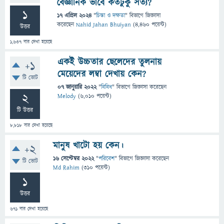
বৈজ্ঞানিক ভাবে কতটুকু সত্য?
1
17 এপ্রিল 2024
"
চিন্তা ও দক্ষতা
" বিভাগে
জিজ্ঞাসা
করেছেন
Nahid Jahan Bhuiyan
(
4,460
পয়েন্ট)
উত্তর
1,637
বার দেখা হয়েছে
একই উচ্চতার ছেলেদের তুলনায়
+1
মেয়েদের লম্বা দেখায় কেন?
টি ভোট
07 জানুয়ারি 2022
"
বিবিধ
" বিভাগে
জিজ্ঞাসা
করেছেন
2
Melody
(
6,010
পয়েন্ট)
টি উত্তর
8,818
বার দেখা হয়েছে
মানুষ খাটো হয় কেন।
+2
16 সেপ্টেম্বর 2022
"
পরিবেশ
" বিভাগে
জিজ্ঞাসা
করেছেন
টি ভোট
Md Rahim
(
310
পয়েন্ট)
1
উত্তর
671
বার দেখা হয়েছে