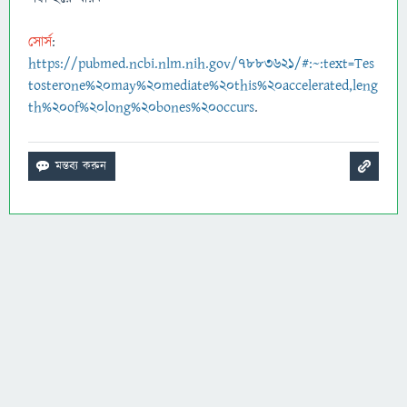
সোর্স
:
https://pubmed.ncbi.nlm.nih.gov/7883621/#:~:text=Tes
tosterone%20may%20mediate%20this%20accelerated,leng
th%20of%20long%20bones%20occurs
.