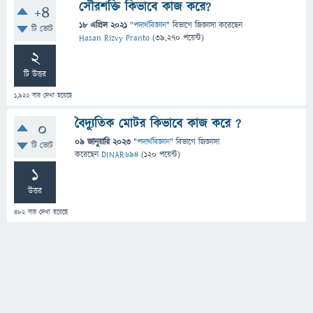
সৌরশক্তি কিভাবে কাজ করে?
+4
18 এপ্রিল 2021
"
পদার্থবিজ্ঞান
" বিভাগে
জিজ্ঞাসা
করেছেন
টি ভোট
Hasan Rizvy Pranto
(
39,270
পয়েন্ট)
2
টি উত্তর
1,922
বার দেখা হয়েছে
বৈদ্যুতিক মোটর কিভাবে কাজ করে ?
0
09 জানুয়ারি 2023
"
পদার্থবিজ্ঞান
" বিভাগে
জিজ্ঞাসা
টি ভোট
করেছেন
DINAR694
(
120
পয়েন্ট)
1
উত্তর
482
বার দেখা হয়েছে