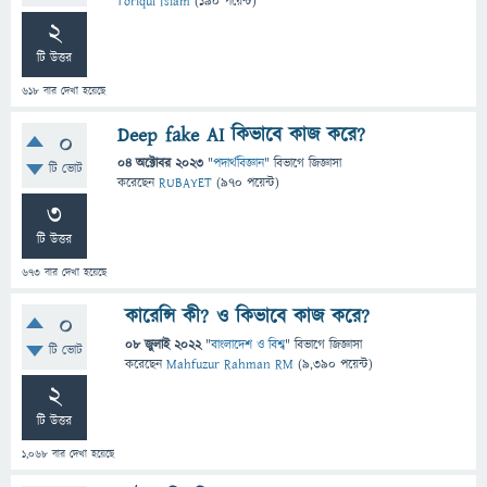
Toriqul Islam
(
190
পয়েন্ট)
2
টি উত্তর
618
বার দেখা হয়েছে
Deep fake AI কিভাবে কাজ করে?
0
04 অক্টোবর 2023
"
পদার্থবিজ্ঞান
" বিভাগে
জিজ্ঞাসা
টি ভোট
করেছেন
RUBAYET
(
970
পয়েন্ট)
3
টি উত্তর
673
বার দেখা হয়েছে
কারেন্সি কী? ও কিভাবে কাজ করে?
0
08 জুলাই 2022
"
বাংলাদেশ ও বিশ্ব
" বিভাগে
জিজ্ঞাসা
টি ভোট
করেছেন
Mahfuzur Rahman RM
(
9,390
পয়েন্ট)
2
টি উত্তর
1,068
বার দেখা হয়েছে