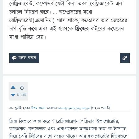
রেফ্রিজারেন্ট, কম্প্রেসর যেটা কিনা তরল রেফ্রিজারেন্ট এর
চলাচল নিয়ন্ত্রণ
করে
। ... কম্প্রেসরের মধ্যে
রেফ্রিজারেন্ট(এমোনিয়া) গ্যাস থাকে, কম্প্রেসর তার ভেতরের
চাপ বৃদ্ধি
করে
এবং এই গ্যাসকে
ফ্রিজের
বাইরের কয়েলের
মধ্যে পাঠিয়ে দেয়।
0
টি ভোট
08 জুলাই 2022
উত্তর প্রদান
করেছেন
abushoyebkhanosama
(
5,210
পয়েন্ট)
ফ্রিজ কিভাবে কাজ করে ? রেফ্রিজারেশন প্রক্রিয়ায় ইভাপোরেটর,
কম্প্রেসার, কনডেন্সার এবং এক্সপ্যানশন ভাল্ভগুলো তামা বা ইস্পাত
দিয়ে তৈরি টিউবের সাথে সংযুক্ত থাকে। আর ইভাপোরেটর টিউবগুলো