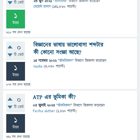
23 জুন 2021
"
প্রাণিবিদ্যা
" বিভাগে
জিজ্ঞাসা
করেছেন
টি ভোট
মেহেদী হাসান
(
141,860
পয়েন্ট)
1
উত্তর
916
বার দেখা হয়েছে
বিজ্ঞানের ভাষায় ভালোবাসা শব্দটার
0
কী কোনো সংজ্ঞা আছে?
টি ভোট
15 নভেম্বর 2022
"
জীববিজ্ঞান
" বিভাগে
জিজ্ঞাসা
করেছেন
1
Nadia
(
4,030
পয়েন্ট)
উত্তর
877
বার দেখা হয়েছে
ATP এর ভূমিকা কী?
0
05 জুলাই 2023
"
জীববিজ্ঞান
" বিভাগে
জিজ্ঞাসা
করেছেন
টি ভোট
Fariha akther
(
1,810
পয়েন্ট)
1
উত্তর
441
বার দেখা হয়েছে