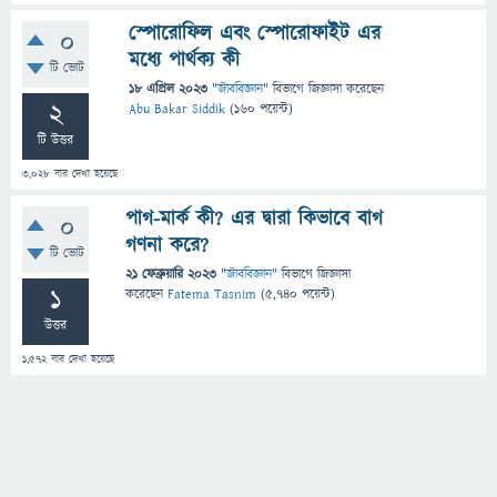
স্পোরোফিল এবং স্পোরোফাইট এর
0
মধ্যে পার্থক্য কী
টি ভোট
18 এপ্রিল 2023
"
জীববিজ্ঞান
" বিভাগে
জিজ্ঞাসা
করেছেন
2
Abu Bakar Siddik
(
160
পয়েন্ট)
টি উত্তর
3,028
বার দেখা হয়েছে
পাগ-মার্ক কী? এর দ্বারা কিভাবে বাগ
0
গণনা করে?
টি ভোট
21 ফেব্রুয়ারি 2023
"
জীববিজ্ঞান
" বিভাগে
জিজ্ঞাসা
1
করেছেন
Fatema Tasnim
(
5,740
পয়েন্ট)
উত্তর
1,572
বার দেখা হয়েছে