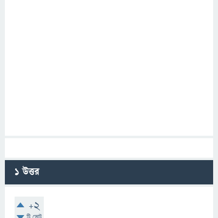
1
উত্তর
+2
টি ভোট