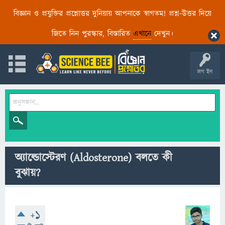
বিজ্ঞান ও প্রযুক্তির প্রশ্নোত্তর দুনিয়ায় আপনাকে স্বাগতম! প্রশ্ন-উত্তর দিয়ে
জিতে নিন পুরস্কার, বিস্তারিত
এখানে
দেখুন।
লগ ইন
অ্যাল্ডোস্টেরণ (Aldosterone) বলতে কী
বুঝায়?
+1