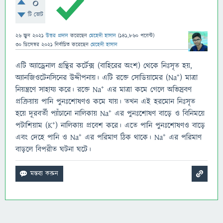
0
টি ভোট
26 জুন 2021
উত্তর প্রদান
করেছেন
মেহেদী হাসান
(
141,860
পয়েন্ট)
30 ডিসেম্বর 2021
নির্বাচিত
করেছেন
মেহেদী হাসান
এটি অ্যাড্রেনাল গ্রন্থির কর্টেক্স (বাহিরের অংশ) থেকে নিঃসৃত হয়,
অ্যানজিওটেনসিনের উদ্দীপনায়। এটি রক্তে সোডিয়ামের (Na⁺) মাত্রা
নিয়ন্ত্রণে সাহায্য করে। রক্তে Na⁺ এর মাত্রা কমে গেলে অভিস্রবণ
প্রক্রিয়ায় পানি পুনঃশোষণও কমে যায়। তখন এই হরমোন নিঃসৃত
হয়ে দূরবর্তী প্যাঁচানো নালিকায় Na⁺ এর পুনঃশোষণ বাড়ে ও বিনিময়ে
পটাশিয়াম (K⁺) নালিকায় প্রবেশ করে। এতে পানি পুনঃশোষণও বাড়ে
এবং দেহে পানি ও Na⁺ এর পরিমাণ ঠিক থাকে। Na⁺ এর পরিমাণ
বাড়লে বিপরীত ঘটনা ঘটে।