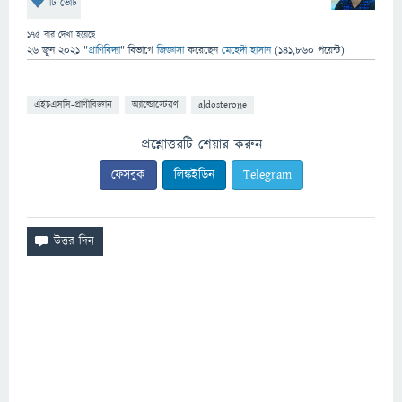
টি ভোট
175
বার দেখা হয়েছে
26 জুন 2021
"
প্রাণিবিদ্যা
" বিভাগে
জিজ্ঞাসা
করেছেন
মেহেদী হাসান
(
141,860
পয়েন্ট)
এইচএসসি-প্রাণীবিজ্ঞান
অ্যাল্ডোস্টেরণ
aldosterone
প্রশ্নোত্তরটি শেয়ার করুন
ফেসবুক
লিঙ্কইডিন
Telegram