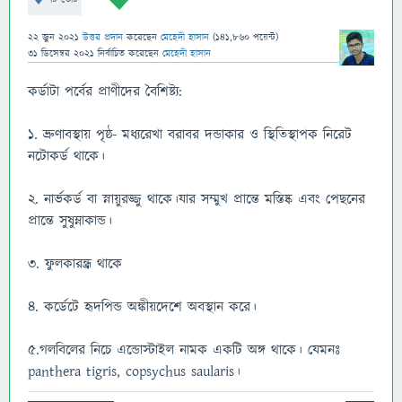
22 জুন 2021
উত্তর প্রদান
করেছেন
মেহেদী হাসান
(
141,860
পয়েন্ট)
31 ডিসেম্বর 2021
নির্বাচিত
করেছেন
মেহেদী হাসান
কর্ডাটা পর্বের প্রাণীদের বৈশিষ্ট্য:
১. ভ্রুণাবস্থায় পৃষ্ঠ- মধ্যরেখা বরাবর দন্ডাকার ও স্থিতিস্থাপক নিরেট
নটোকর্ড থাকে।
২. নার্ভকর্ড বা স্নায়ুরজ্জু থাকে।যার সম্মুখ প্রান্তে মস্তিষ্ক এবং পেছনের
প্রান্তে সুষুম্নাকান্ড।
৩. ফুলকারন্ধ্র থাকে
৪. কর্ডেটে হৃদপিন্ড অঙ্কীয়দেশে অবস্থান করে।
৫.গলবিলের নিচে এন্ডোস্টাইল নামক একটি অঙ্গ থাকে। যেমনঃ
panthera tigris, copsychus saularis।