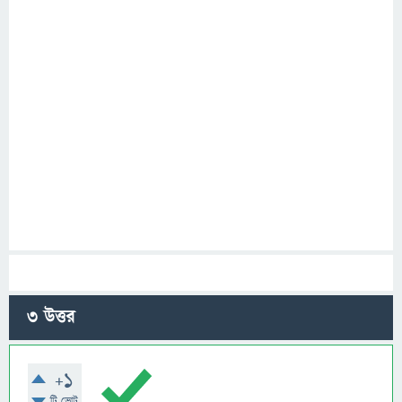
3
উত্তর
+1
টি ভোট