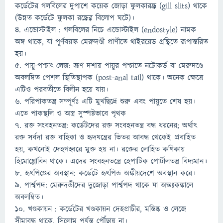
কর্ডেটের গলবিলের দুপাশে কয়েক জোড়া ফুলকারন্ধ্র (gill slits) থাকে
(উন্নত কর্ডেটে ফুলকা রন্ধ্র্বের বিলোপ ঘটে)।
৪. এন্ডোস্টাইল : গলবিলের নিচে এন্ডোস্টাইল (endostyle) নামক
অঙ্গ থাকে, যা পূর্ণবয়স্ক মেরুদণ্ডী প্রাণীতে থাইরয়েড গ্রন্থিতে রূপান্তরিত
হয়।
৫. পায়ু-পশ্চাৎ লেজ: ভ্রূণ দশায় পায়ুর পশ্চাতে নটোকর্ড বা মেরুদণ্ডে
অবলম্বিত পেশল স্থিতিস্থাপক (post-anal tail) থাকে। অনেক ক্ষেত্রে
এটিও পরবর্তীতে বিলীন হয়ে যায়।
৬. পরিপাকতন্ত্র সম্পূর্ণঃ এটি মুখছিদ্রে শুরু এবং পায়ুতে শেষ হয়।
এতে পাকস্থলি ও অস্ত্র সুস্পষ্টভাবে পৃথক
৭. রক্ত সংবহনতন্ত্র: কর্ডেটদের রক্ত সংবহনতন্ত্র বদ্ধ ধরনের; অর্থাৎ
রক্ত সর্বদা রক্ত বাহিকা ও হৃদযন্ত্রের ভিতর আবদ্ধ থেকেই প্রবাহিত
হয়, কখনোই দেহগহ্বরে মুক্ত হয় না। রক্তের লোহিত কণিকায়
হিমোগ্লোবিন থাকে। এদের সংবহনতন্ত্রে হেপাটিক পোর্টালতন্ত্র বিদ্যমান।
৮. হৃৎপিণ্ডের অবস্থান: কর্ডেটে হৃৎপিন্ড অঙ্কীয়দেশে অবস্থান করে।
৯. পার্শ্বপদ: মেরুদন্ডীদের দুজোড়া পার্শ্বপদ থাকে যা অন্তঃকঙ্কালে
অবলম্বিত।
১০. খণ্ডকায়ন : কর্ডেটের খণ্ডকায়ন দেহপ্রাচীর, মস্তিষ্ক ও লেজে
সীমাবদ্ধ থাকে. সিলোম পর্যন্ত পৌঁছায় না।