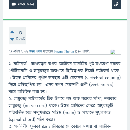
0
টি ভোট
27 এপ্রিল 2022
উত্তর প্রদান
করেছেন
Nazma Khatun
(
140
পয়েন্ট)
১. নটোকর্ড : ভ্রূণাবস্থায় অথবা আজীবন কর্ডেটের পৃষ্ঠ-মধ্যরেখা বরাবর
পৌষ্টিকনালি ও স্নায়ুরজ্জুর মাঝখানে স্থিতিস্থাপক নিরেট নটোকর্ড থাকে
। উন্নত প্রাণিদের পূর্ণাঙ্গ অবস্থায় এটি মেরুদন্ড (vertebral column)
দিয়ে প্রতিস্থাপিত হয়। এসব তখন মেরুদণ্ডী প্রাণী (vertebrates)
নামে অভিহিত করা হয়।
২. স্নায়ুরজ্জু নটোকর্ডের ঠিক উপরে লম্ব অক্ষ বরাবর ফাঁপা, নলাকার,
স্নায়ুরজ্জু (nerve cord) থাকে। উন্নত প্রাণিদের ক্ষেত্রে স্নায়ুরজ্জুটি
পরিবর্তিত হয়ে সম্মুখপ্রাস্তে মস্তিষ্ক (brain) ও পশ্চাতে সুষুম্নাকান্ড
(spinal chord) গঠন করে।
৩. গলবিলীয় ফুলকা রন্ধ্র : জীবনের যে কোনো দশায় বা আজীবন