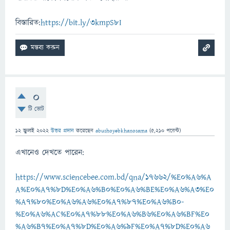
বিস্তারিত:
https://bit.ly/3kmpS8I
0
টি ভোট
12 জুলাই 2022
উত্তর প্রদান
করেছেন
abushoyebkhanosama
(
5,210
পয়েন্ট)
এখানেও দেখতে পারেন:
https://www.sciencebee.com.bd/qna/17662/%E0%A6%A
A%E0%A7%8D%E0%A6%B0%E0%A6%BE%E0%A6%A3%E0
%A7%80%E0%A6%A6%E0%A7%87%E0%A6%B0-
%E0%A6%AC%E0%A7%88%E0%A6%B6%E0%A6%BF%E0
%A6%B7%E0%A7%8D%E0%A6%9F%E0%A7%8D%E0%A6