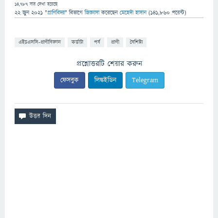
14,787
বার দেখা হয়েছে
22 জুন 2021
"
প্রাণিবিদ্যা
" বিভাগে
জিজ্ঞাসা
করেছেন
মেহেদী হাসান
(
141,860
পয়েন্ট)
এইচএসসি-প্রাণীবিজ্ঞান
কর্ডাটা
পর্ব
প্রাণী
বৈশিষ্ট্য
প্রশ্নোত্তরটি শেয়ার করুন
ফেসবুক
লিঙ্কইডিন
Telegram