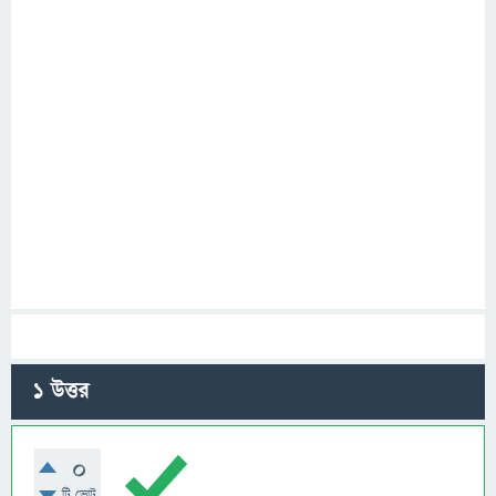
1
উত্তর
0
টি ভোট