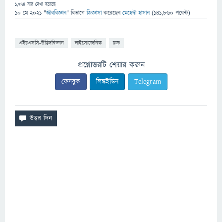
1,774
বার দেখা হয়েছে
10 মে 2021
"
জীববিজ্ঞান
" বিভাগে
জিজ্ঞাসা
করেছেন
মেহেদী হাসান
(
141,860
পয়েন্ট)
এইচএসসি-উদ্ভিদবিজ্ঞান
লাইসোজেনিক
চক্র
প্রশ্নোত্তরটি শেয়ার করুন
ফেসবুক
লিঙ্কইডিন
Telegram