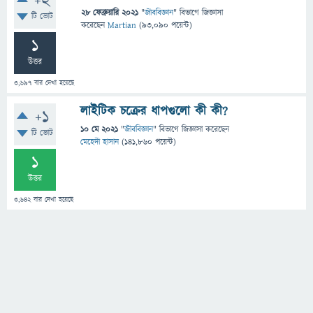
+2
28 ফেব্রুয়ারি 2021
"
জীববিজ্ঞান
" বিভাগে
জিজ্ঞাসা
টি ভোট
করেছেন
Martian
(
93,090
পয়েন্ট)
1
উত্তর
3,697
বার দেখা হয়েছে
লাইটিক চক্রের ধাপগুলো কী কী?
+1
10 মে 2021
"
জীববিজ্ঞান
" বিভাগে
জিজ্ঞাসা
করেছেন
টি ভোট
মেহেদী হাসান
(
141,860
পয়েন্ট)
1
উত্তর
3,642
বার দেখা হয়েছে