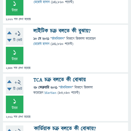
1
মেহেদী হাসান
(
141,860
পয়েন্ট)
উত্তর
1,666
বার দেখা হয়েছে
লাইটিক চক্র বলতে কী বুঝায়?
+1
10 মে 2021
"
জীববিজ্ঞান
" বিভাগে
জিজ্ঞাসা
করেছেন
টি ভোট
মেহেদী হাসান
(
141,860
পয়েন্ট)
1
উত্তর
2,443
বার দেখা হয়েছে
TCA চক্র বলতে কী বোঝায়
+2
28 ফেব্রুয়ারি 2021
"
জীববিজ্ঞান
" বিভাগে
জিজ্ঞাসা
টি ভোট
করেছেন
Martian
(
93,090
পয়েন্ট)
1
উত্তর
2,361
বার দেখা হয়েছে
কার্ডিয়াক চক্র বলতে কী বোঝায়?