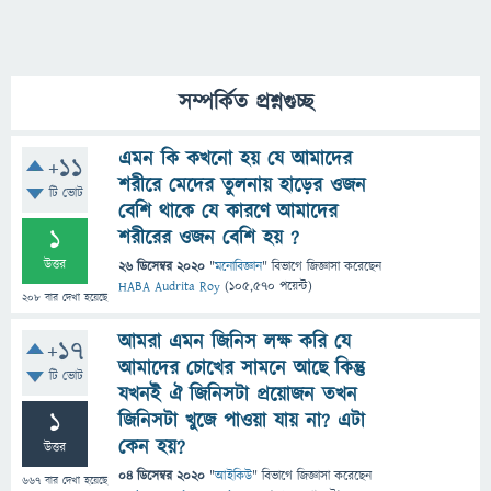
সম্পর্কিত প্রশ্নগুচ্ছ
এমন কি কখনো হয় যে আমাদের
+11
শরীরে মেদের তুলনায় হাড়ের ওজন
টি ভোট
বেশি থাকে যে কারণে আমাদের
1
শরীরের ওজন বেশি হয় ?
উত্তর
26 ডিসেম্বর 2020
"
মনোবিজ্ঞান
" বিভাগে
জিজ্ঞাসা
করেছেন
HABA Audrita Roy
(
105,570
পয়েন্ট)
208
বার দেখা হয়েছে
আমরা এমন জিনিস লক্ষ করি যে
+17
আমাদের চোখের সামনে আছে কিন্তু
টি ভোট
যখনই ঐ জিনিসটা প্রয়োজন তখন
1
জিনিসটা খুজে পাওয়া যায় না? এটা
কেন হয়?
উত্তর
04 ডিসেম্বর 2020
"
আইকিউ
" বিভাগে
জিজ্ঞাসা
করেছেন
667
বার দেখা হয়েছে