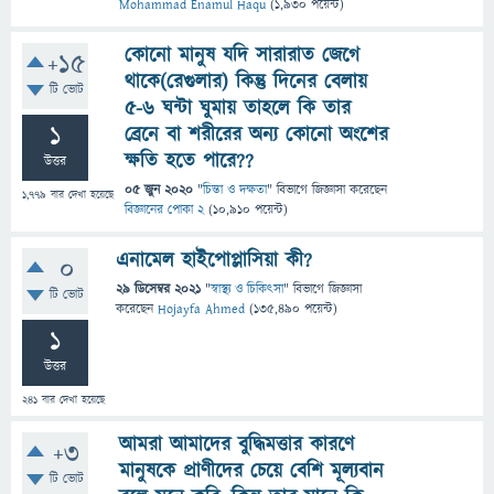
Mohammad Enamul Haqu
(
1,930
পয়েন্ট)
কোনো মানুষ যদি সারারাত জেগে
+15
থাকে(রেগুলার) কিন্তু দিনের বেলায়
টি ভোট
৫-৬ ঘন্টা ঘুমায় তাহলে কি তার
1
ব্রেনে বা শরীরের অন্য কোনো অংশের
ক্ষতি হতে পারে??
উত্তর
05 জুন 2020
"
চিন্তা ও দক্ষতা
" বিভাগে
জিজ্ঞাসা
করেছেন
1,779
বার দেখা হয়েছে
বিজ্ঞানের পোকা 2
(
10,910
পয়েন্ট)
এনামেল হাইপোপ্লাসিয়া কী?
0
29 ডিসেম্বর 2021
"
স্বাস্থ্য ও চিকিৎসা
" বিভাগে
জিজ্ঞাসা
টি ভোট
করেছেন
Hojayfa Ahmed
(
135,490
পয়েন্ট)
1
উত্তর
241
বার দেখা হয়েছে
আমরা আমাদের বুদ্ধিমত্তার কারণে
+3
মানুষকে প্রাণীদের চেয়ে বেশি মূল্যবান
টি ভোট