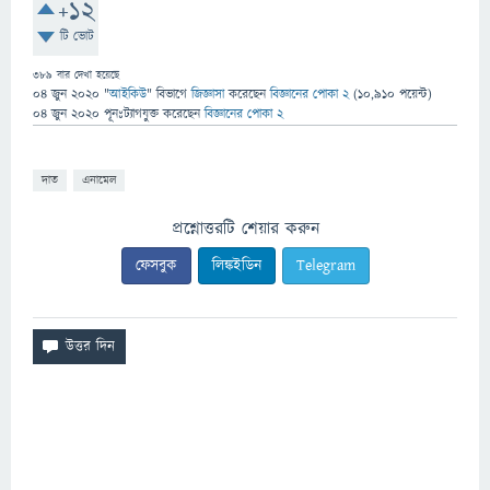
+12
টি ভোট
389
বার দেখা হয়েছে
04 জুন 2020
"
আইকিউ
" বিভাগে
জিজ্ঞাসা
করেছেন
বিজ্ঞানের পোকা 2
(
10,910
পয়েন্ট)
04 জুন 2020
পূনঃট্যাগযুক্ত
করেছেন
বিজ্ঞানের পোকা 2
দাত
এনামেল
প্রশ্নোত্তরটি শেয়ার করুন
ফেসবুক
লিঙ্কইডিন
Telegram