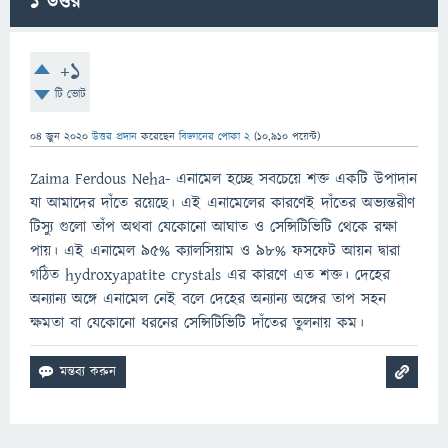
1
উত্তর
+1
টি ভোট
04 জুন 2020
উত্তর প্রদান
করেছেন
বিজ্ঞানের পোকা 2
(
10,910
পয়েন্ট)
Zaima Ferdous Neha- এনামেল হচ্ছে সবচেয়ে শক্ত একটি উপাদান
যা আমাদের দাঁতে রয়েছে। এই এনামেলের কারণেই দাঁতের অভ্যন্তরীণ
টিস্যু গুলো তাঁপ অথবা যেকোনো আঘাত ও সেন্সিটিভিটি থেকে রক্ষা
পায়। এই এনামেল ৯৫% ক্যালসিয়াম ও ৯৮% ফসফেট আয়ন দ্বারা
গঠিত hydroxyapatite crystals এর কারণে এত শক্ত। দেহের
অন্যান্য অঙ্গে এনামেল নেই বলে দেহের অন্যান্য অঙ্গের তাপ সহন
ক্ষমতা বা যেকোনো ধরনের সেন্সিটিভিটি দাঁতের তুলনায় কম।