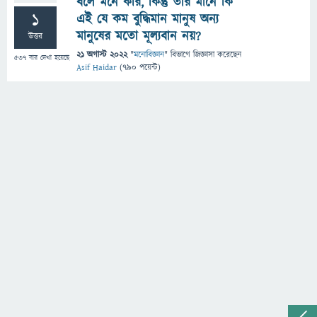
বলে মনে করি, কিন্তু তার মানে কি
1
এই যে কম বুদ্ধিমান মানুষ অন্য
মানুষের মতো মূল্যবান নয়?
উত্তর
21 অগাস্ট 2022
"
মনোবিজ্ঞান
" বিভাগে
জিজ্ঞাসা
করেছেন
537
বার দেখা হয়েছে
Asif Haidar
(
790
পয়েন্ট)