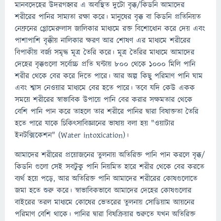
মানবদেহের উদরগহ্বর এ অবস্থিত দুটো বৃক্ক/কিডনি আমাদের
শরীরের পানির সাম্যতা রক্ষা করে। মানুষের বৃক্ক বা কিডনি প্রতিনিয়ত
নেফ্রনের গ্লোমেরুলাস জালিকার মাধ্যমে রক্ত বিশোধোন করে দেয় এবং
পাশাপাশি বৃক্কীয় নালিকার ক্ষরণ আর শোষণ এর মাধ্যমে শরীরের
বিপাকীয় বর্জ্য সমৃদ্ধ মূত্র তৈরি করে। মূত্র তৈরির মাধ্যমে আমাদের
দেহের বৃক্কগুলো সর্বোচ্চ প্রতি ঘন্টায় ৮০০ থেকে ১০০০ মিলি পানি
শরীর থেকে বের করে দিতে পারে। আর অল্প কিছু পরিমাণ পানি ঘাম
এবং শ্বাস নেওয়ার মাধ্যমে বের হতে পারে। তবে যদি কেউ একক
সময়ে শরীরের স্বাভাবিক উপায়ে পানি বের করার সক্ষমতার থেকে
বেশি পানি পান করে তাহলে তার শরীরে পানির দ্বারা বিষাক্ততা তৈরি
হতে পারে যাকে চিকিৎসাবিজ্ঞানের ভাষায় বলা হয় "ওয়াটার
ইনটক্সিকেশন" (Water intoxication)।
আমাদের শরীরের প্রয়োজনের তুলনায় অতিরিক্ত পানি পান করলে বৃক্ক/
কিডনি গুলো সেই সবটুকু পানি নিয়মিত হারে শরীর থেকে বের করতে
ব্যর্থ হয়ে পড়ে, আর অতিরিক্ত পানি আমাদের শরীরের কোষগুলোতে
জমা হতে শুরু করে। স্বাভাবিকভাবে আমাদের দেহের কোষগুলোর
বাইরের তরল মাধ্যমে কোষের ভেতরের তুলনায় সোডিয়াম আয়নের
পরিমাণ বেশি থাকে। পানির দ্বারা বিষক্রিয়ার শুরুতে যখন অতিরিক্ত