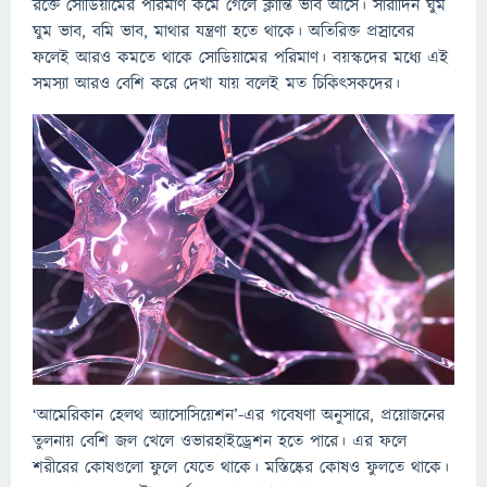
রক্তে সোডিয়ামের পরিমাণ কমে গেলে ক্লান্তি ভাব আসে। সারাদিন ঘুম
ঘুম ভাব, বমি ভাব, মাথার যন্ত্রণা হতে থাকে। অতিরিক্ত প্রস্রাবের
ফলেই আরও কমতে থাকে সোডিয়ামের পরিমাণ। বয়স্কদের মধ্যে এই
সমস্যা আরও বেশি করে দেখা যায় বলেই মত চিকিৎসকদের।
‘আমেরিকান হেলথ অ্যাসোসিয়েশন’-এর গবেষণা অনুসারে, প্রয়োজনের
তুলনায় বেশি জল খেলে ওভারহাইড্রেশন হতে পারে। এর ফলে
শরীরের কোষগুলো ফুলে যেতে থাকে। মস্তিষ্কের কোষও ফুলতে থাকে।