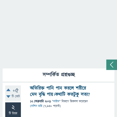
সম্পর্কিত প্রশ্নগুচ্ছ
অতিরিক্ত পানি পান করলে শরীরে
+5
মেদ বৃদ্ধি পায়।কথাটি কতটুকু সত্য?
টি ভোট
12 ফেব্রুয়ারি 2021
"
লাইফ
" বিভাগে
জিজ্ঞাসা
করেছেন
2
নোশিন মাহি
(
7,940
পয়েন্ট)
টি উত্তর