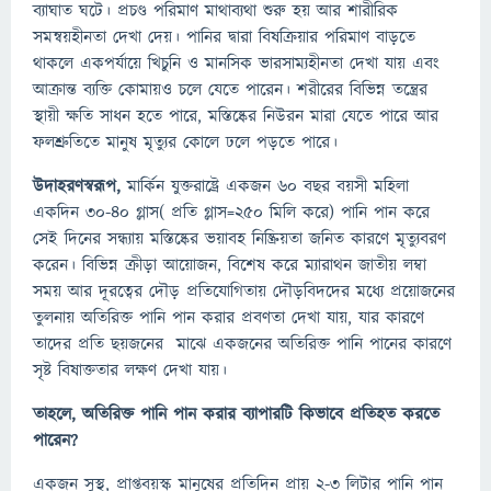
ব্যাঘাত ঘটে। প্রচণ্ড পরিমাণ মাথাব্যথা শুরু হয় আর শারীরিক
সমন্বয়হীনতা দেখা দেয়। পানির দ্বারা বিষক্রিয়ার পরিমাণ বাড়তে
থাকলে একপর্যায়ে খিচুনি ও মানসিক ভারসাম্যহীনতা দেখা যায় এবং
আক্রান্ত ব্যক্তি কোমায়ও চলে যেতে পারেন। শরীরের বিভিন্ন তন্ত্রের
স্থায়ী ক্ষতি সাধন হতে পারে, মস্তিষ্কের নিউরন মারা যেতে পারে আর
ফলশ্রুতিতে মানুষ মৃত্যুর কোলে ঢলে পড়তে পারে।
উদাহরণস্বরূপ,
মার্কিন যুক্তরাষ্ট্রে একজন ৬০ বছর বয়সী মহিলা
একদিন ৩০-৪০ গ্লাস( প্রতি গ্লাস=২৫০ মিলি করে) পানি পান করে
সেই দিনের সন্ধ্যায় মস্তিষ্কের ভয়াবহ নিষ্ক্রিয়তা জনিত কারণে মৃত্যুবরণ
করেন। বিভিন্ন ক্রীড়া আয়োজন, বিশেষ করে ম্যারাথন জাতীয় লম্বা
সময় আর দূরত্বের দৌড় প্রতিযোগিতায় দৌড়বিদদের মধ্যে প্রয়োজনের
তুলনায় অতিরিক্ত পানি পান করার প্রবণতা দেখা যায়, যার কারণে
তাদের প্রতি ছয়জনের মাঝে একজনের অতিরিক্ত পানি পানের কারণে
সৃষ্ট বিষাক্ততার লক্ষণ দেখা যায়।
তাহলে, অতিরিক্ত পানি পান করার ব্যাপারটি কিভাবে প্রতিহত করতে
পারেন?
একজন সুস্থ, প্রাপ্তবয়স্ক মানুষের প্রতিদিন প্রায় ২-৩ লিটার পানি পান