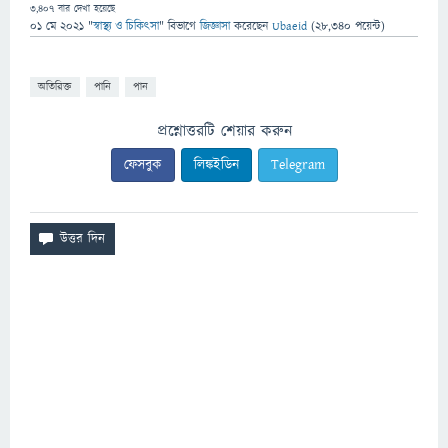
3,407
বার দেখা হয়েছে
01 মে 2021
"
স্বাস্থ্য ও চিকিৎসা
" বিভাগে
জিজ্ঞাসা
করেছেন
Ubaeid
(
28,340
পয়েন্ট)
অতিরিক্ত
পানি
পান
প্রশ্নোত্তরটি শেয়ার করুন
ফেসবুক
লিঙ্কইডিন
Telegram