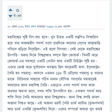
0
টি ভোট
20 এপ্রিল 2021
উত্তর প্রদান
করেছেন
Nafees
(
2,630
পয়েন্ট)
মহাবিশ্বের সৃষ্টি বিগ-ব্যাং হতে। খুব উত্তপ্ত একটি বস্তুপিণ্ড বিস্ফারিত
হয়ে তার অভ্যন্তরীণ পদার্থ গুলো চারদিকে আলোর বেগের কাছাকাছি
গতিতে ছড়িয়ে দিয়েছিল। এই হলো বিগব্যাং। সেই থেকে মহাবিশ্বের
উৎপত্তি। শুরুর দিকে বিশ্বব্রহ্মাণ্ড বলতে ছিল কোয়ার্ক। তিনটি করে
কোয়ার্ক-এর সমন্বয়ে একটি প্রোটন আর একটি নিউট্রন সৃষ্টি হয়।
এদের কেন্দ্র করে ঘুর্ণায়মান অবস্থায় ছিল আরেকটি কণা- ইলেকট্রন-
তৈরি হয় পরমাণু। আদতে এরকম ১১৮ টি মৌলের পরমাণু ও তাদের
মাঝে বিক্রিয়ার সাহায্যে গঠিত নানান যৌগিক পদার্থের সমাহারেই
আমাদের জানা মহাবিশ্ব তৈরি। এছাড়াও এসব পদার্থ যখন কাজ
করবার ক্ষমতা রাখে, তখন শক্তি উৎপাদিত হয়। এসকল পদার্থ আর
শক্তি দিয়ে তৈরি আমাদের জানা বিশ্বব্রহ্মাণ্ড। জানা বিশ্ব বলছি কারণ
অজানা বিশ্বও আছে। এই অজানা ধরণী তৈরি ডার্ক ম্যাটার (কৃষ্ণপদার্থ)
আর ডার্ক এনার্জি (কৃষ্ণশক্তি) দিয়ে। এদের সম্পর্কে আমরা খুব কমই