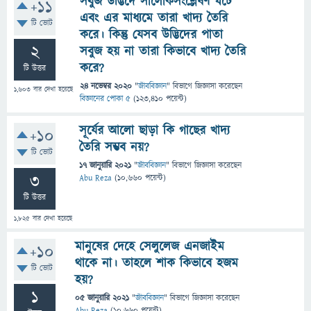
সবুজ উদ্ভিদে সালোকসংশ্লেষণ ঘটে
+11
এবং এর মাধ্যমে তারা খাদ্য তৈরি
টি ভোট
করে। কিন্তু যেসব উদ্ভিদের পাতা
2
সবুজ হয় না তারা কিভাবে খাদ্য তৈরি
করে?
টি উত্তর
24 নভেম্বর 2020
"
জীববিজ্ঞান
" বিভাগে
জিজ্ঞাসা
করেছেন
1,603
বার দেখা হয়েছে
বিজ্ঞানের পোকা ৫
(
123,410
পয়েন্ট)
সূর্যের আলো ছাড়া কি গাছের খাদ্য
+10
তৈরি সম্ভব নয়?
টি ভোট
17 জানুয়ারি 2021
"
জীববিজ্ঞান
" বিভাগে
জিজ্ঞাসা
করেছেন
3
Abu Reza
(
10,660
পয়েন্ট)
টি উত্তর
1,825
বার দেখা হয়েছে
মানুষের দেহে সেলুলেজ এনজাইম
+10
থাকে না। তাহলে শাক কিভাবে হজম
টি ভোট
হয়?
1
05 জানুয়ারি 2021
"
জীববিজ্ঞান
" বিভাগে
জিজ্ঞাসা
করেছেন
Abu Reza
(
10,660
পয়েন্ট)