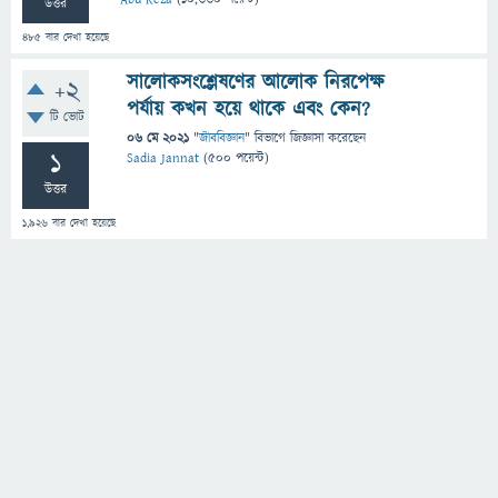
উত্তর
485
বার দেখা হয়েছে
সালোকসংশ্লেষণের আলোক নিরপেক্ষ
+2
পর্যায় কখন হয়ে থাকে এবং কেন?
টি ভোট
06 মে 2021
"
জীববিজ্ঞান
" বিভাগে
জিজ্ঞাসা
করেছেন
1
Sadia Jannat
(
500
পয়েন্ট)
উত্তর
1,926
বার দেখা হয়েছে