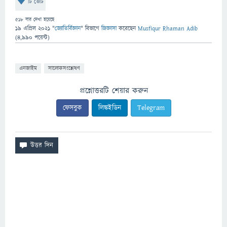
টি ভোট
518
বার দেখা হয়েছে
19 এপ্রিল 2021
"
জ্যোতির্বিজ্ঞান
" বিভাগে
জিজ্ঞাসা
করেছেন
Musfiqur Rhaman Adib
(
4,990
পয়েন্ট)
এনজাইম
সালোকসংশ্লেষণ
প্রশ্নোত্তরটি শেয়ার করুন
ফেসবুক
লিঙ্কইডিন
Telegram