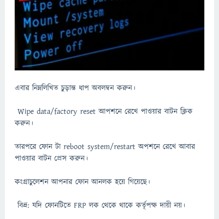
এবার নিম্নলিখিত চুড়ান্ত ধাপ অবলম্বন করুন।
Wipe data/factory reset আপশনে রেখে পাওয়ার বাটন ক্লিক
করুন।
তারপরে ফোন টা reboot system/restart অপশনে রেখে আবার
পাওয়ার বাটন প্রেস করুন।
কংগ্রাচুলেশন আপনার ফোন আনলক হয়ে গিয়েছে।
বিদ্র: যদি ফোনটিতে FRP লক থেকে থাকে কর্তৃপক্ষ দায়ী নয়।