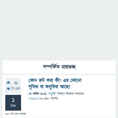
সম্পর্কিত প্রশ্নগুচ্ছ
ফোন রুট করা কী? এর কোনো
0
সুবিধা বা অসুবিধা আছে?
টি ভোট
17 এপ্রিল 2021
"
প্রযুক্তি
" বিভাগে
জিজ্ঞাসা
করেছেন
1
Ubaeid
(
28,340
পয়েন্ট)
উত্তর
357
বার দেখা হয়েছে