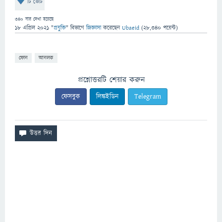
টি ভোট
340
বার দেখা হয়েছে
18 এপ্রিল 2021
"
প্রযুক্তি
" বিভাগে
জিজ্ঞাসা
করেছেন
Ubaeid
(
28,340
পয়েন্ট)
ফোন
আনলক
প্রশ্নোত্তরটি শেয়ার করুন
ফেসবুক
লিঙ্কইডিন
Telegram