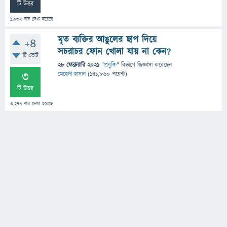
টি উত্তর
1,932
বার দেখা হয়েছে
মৃত ব্যক্তির আঙুলের ছাপ দিয়ে
+4
সচরাচর ফোন খোলা যায় না কেন?
টি ভোট
28 ফেব্রুয়ারি 2021
"
প্রযুক্তি
" বিভাগে
জিজ্ঞাসা
করেছেন
3
মেহেদী হাসান
(
141,860
পয়েন্ট)
টি উত্তর
3,277
বার দেখা হয়েছে