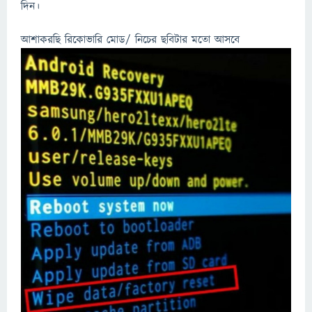
দিন।
আশাকরছি রিকোভারি মোড/ নিচের ছবিটার মতো আসবে