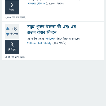
1
বিজ্ঞানের পোকা ৮
(
54,300
পয়েন্ট)
উত্তর
3,590
বার দেখা হয়েছে
সমুদ্র পৃষ্ঠের উচ্চতা কী এবং এর
+4
প্রভাব বাস্তব জীবনে!
টি ভোট
23 এপ্রিল 2023
"
পরিবেশ
" বিভাগে
জিজ্ঞাসা
করেছেন
2
Mithun Chakraborty
(
730
পয়েন্ট)
টি উত্তর
1,975
বার দেখা হয়েছে