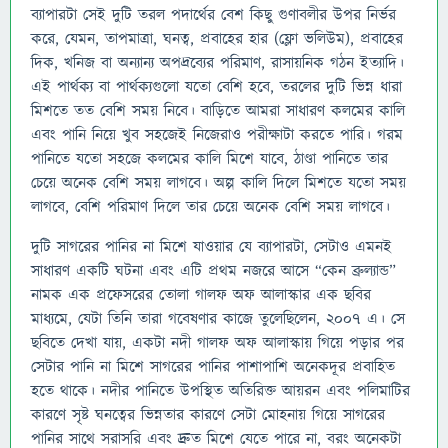
ব্যাপারটা সেই দুটি তরল পদার্থের বেশ কিছু গুণাবলীর উপর নির্ভর
করে, যেমন, তাপমাত্রা, ঘনত্ব, প্রবাহের হার (ফ্লো ভলিউম), প্রবাহের
দিক, খনিজ বা অন্যান্য অপদ্রব্যের পরিমাণ, রাসায়নিক গঠন ইত্যাদি।
এই পার্থক্য বা পার্থক্যগুলো যতো বেশি হবে, তরলের দুটি ভিন্ন ধারা
মিশতে তত বেশি সময় নিবে। বাড়িতে আমরা সাধারণ কলমের কালি
এবং পানি নিয়ে খুব সহজেই নিজেরাও পরীক্ষাটা করতে পারি। গরম
পানিতে যতো সহজে কলমের কালি মিশে যাবে, ঠাণ্ডা পানিতে তার
চেয়ে অনেক বেশি সময় লাগবে। অল্প কালি দিলে মিশতে যতো সময়
লাগবে, বেশি পরিমাণ দিলে তার চেয়ে অনেক বেশি সময় লাগবে।
দুটি সাগরের পানির না মিশে যাওয়ার যে ব্যাপারটা, সেটাও এমনই
সাধারণ একটি ঘটনা এবং এটি প্রথম নজরে আসে “কেন ব্রুল্যান্ড”
নামক এক প্রফেসরের তোলা গালফ অফ আলাস্কার এক ছবির
মাধ্যমে, যেটা তিনি তারা গবেষণার কাজে তুলেছিলেন, ২০০৭ এ। সে
ছবিতে দেখা যায়, একটা নদী গালফ অফ আলাস্কায় গিয়ে পড়ার পর
সেটার পানি না মিশে সাগরের পানির পাশাপাশি অনেকদূর প্রবাহিত
হতে থাকে। নদীর পানিতে উপস্থিত অতিরিক্ত আয়রন এবং পলিমাটির
কারণে সৃষ্ট ঘনত্বের ভিন্নতার কারণে সেটা মোহনায় গিয়ে সাগরের
পানির সাথে সরাসরি এবং দ্রুত মিশে যেতে পারে না, বরং অনেকটা