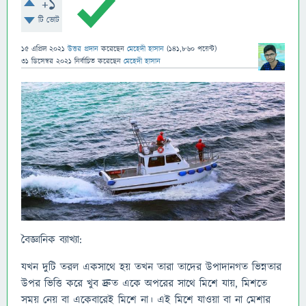
+1
টি ভোট
15 এপ্রিল 2021
উত্তর প্রদান
করেছেন
মেহেদী হাসান
(
141,860
পয়েন্ট)
31 ডিসেম্বর 2021
নির্বাচিত
করেছেন
মেহেদী হাসান
বৈজ্ঞানিক ব্যাখ্যা:
যখন দুটি তরল একসাথে হয় তখন তারা তাদের উপাদানগত ভিন্নতার
উপর ভিত্তি করে খুব দ্রুত একে অপরের সাথে মিশে যায়, মিশতে
সময় নেয় বা একেবারেই মিশে না। এই মিশে যাওয়া বা না মেশার