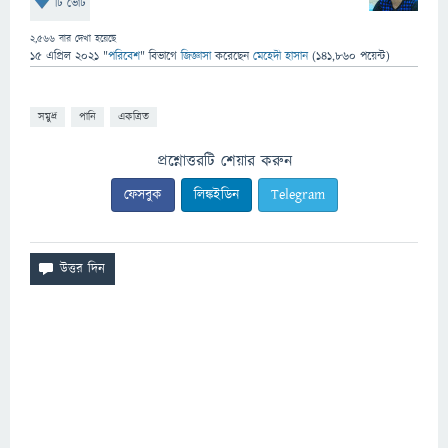
টি ভোট
2,566
বার দেখা হয়েছে
15 এপ্রিল 2021
"
পরিবেশ
" বিভাগে
জিজ্ঞাসা
করেছেন
মেহেদী হাসান
(
141,860
পয়েন্ট)
সমুদ্র
পানি
একত্রিত
প্রশ্নোত্তরটি শেয়ার করুন
ফেসবুক
লিঙ্কইডিন
Telegram