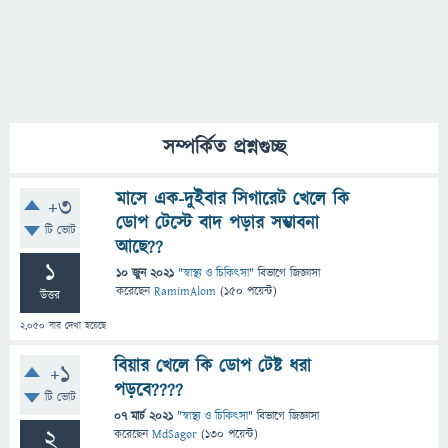
সম্পর্কিত প্রশ্নগুচ্ছ
মাসে এক-দুইবার সিগারেট খেলে কি
+3
ডোপ টেস্টে বাদ পড়ার সম্ভাবনা
টি ভোট
আছে??
1
10 জুন 2021
"
স্বাস্থ্য ও চিকিৎসা
" বিভাগে
জিজ্ঞাসা
করেছেন
RamimAlom
(
150
পয়েন্ট)
উত্তর
2,050
বার দেখা হয়েছে
বিয়ার খেলে কি ডোপ টেষ্ট ধরা
+1
পড়বে????
টি ভোট
07 মার্চ 2021
"
স্বাস্থ্য ও চিকিৎসা
" বিভাগে
জিজ্ঞাসা
2
করেছেন
MdSagor
(
130
পয়েন্ট)