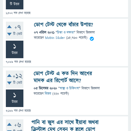
টি উত্তর
1,502
বার দেখা হয়েছে
ডোপ টেস্ট থেকে বাঁচার উপায়?
+7
07 এপ্রিল 2021
"
চিন্তা ও দক্ষতা
" বিভাগে
জিজ্ঞাসা
টি ভোট
করেছেন
Mobin Sikder
(
15,760
পয়েন্ট)
1
উত্তর
7,089
বার দেখা হয়েছে
ডোপ টেস্ট এ কত দিন আগের
+12
মাদক এর রিপোর্ট আসে?
টি ভোট
05 ডিসেম্বর 2020
"
স্বাস্থ্য ও চিকিৎসা
" বিভাগে
জিজ্ঞাসা
1
করেছেন
বিজয়
(
220
পয়েন্ট)
উত্তর
3,166
বার দেখা হয়েছে
পানি বা জুস এর সাথে ইয়াবা অথবা
+6
ক্রিস্টাল মেথ সেবন ক ল্রলে ডোপ