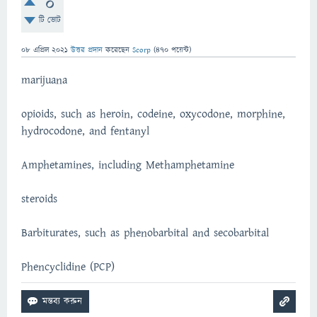
0
টি ভোট
08 এপ্রিল 2021
উত্তর প্রদান
করেছেন
Scorp
(
470
পয়েন্ট)
marijuana
opioids, such as heroin, codeine, oxycodone, morphine,
hydrocodone, and fentanyl
Amphetamines, including Methamphetamine
steroids
Barbiturates, such as phenobarbital and secobarbital
Phencyclidine (PCP)