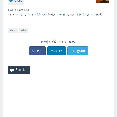
টি ভোট
3,118
বার দেখা হয়েছে
08 এপ্রিল 2021
"
স্বাস্থ্য ও চিকিৎসা
" বিভাগে
জিজ্ঞাসা
করেছেন
হায়াত
(
20,400
পয়েন্ট)
মাদক
টেস্ট
প্রশ্নোত্তরটি শেয়ার করুন
ফেসবুক
লিঙ্কইডিন
Telegram