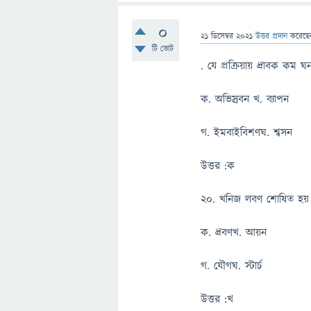
0
21 ডিসেম্বর 2021
উত্তর প্রদান
করেছ
টি ভোট
. যে প্রক্রিয়ায় দ্রাবক কম 
ক. অভিস্রবন খ. ব্যাপন
গ. ইমবাইবিশণঘ. শ্বসন
উত্তর :ক
২০. খনিজ লবণ শোষিত হয় 
ক. দ্রবণখ. আয়ন
গ. যৌগঘ. স্টার্চ
উত্তর :খ