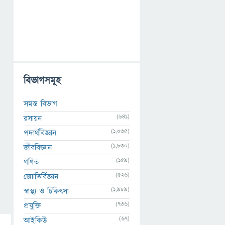
বিভাগসমূহ
সমস্ত বিভাগ
(641)
রসায়ন
(1,035)
পদার্থবিজ্ঞান
(1,830)
জীববিজ্ঞান
(159)
গণিত
(526)
জ্যোতির্বিজ্ঞান
(1,989)
স্বাস্থ্য ও চিকিৎসা
(736)
প্রযুক্তি
(67)
আইকিউ