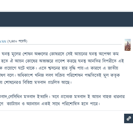
VAN
(
7,450
পয়েন্ট)
ের ঘনত্ব মূলের শোষন অঞ্চলের কোষরসে সেই আয়নের ঘনত্ব অপেক্ষা কম
বণ হতে ঐ আয়ন কোষের অভ্যন্তরে প্রবেশ করছে ঘনত্ব আনতির বিপরীতে এই
যক্ষ প্রয়োগে ঘটে থাকে। এতে শ্বসনের হার বৃদ্ধি পায়।এ কারণে এ জাতীয়
োষণ বলে। অধিকাংশ খনিজ লবণ সক্রিয় পরিশোষন পদ্ধতিতেই মূল কতৃক
িয় শোষনেরও বিভিন্ন মতবাদ প্রচলিত আছে।
তবাদ,লেসিথিন মতবাদ ইত্যাদি। তবে প্রত্যেক মতবাদ ই আয়ন বাহক ধারনার
োষণে ক্যাটায়ন ও অ্যানায়ন একই সাথে পরিশোষিত হতে পারে।