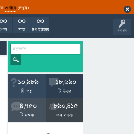
ারিত
এখানে
দেখুন।
পোল
ব্যাজ
টপ ইউজার
লগ ইন
10,989
18,690
টি প্রশ্ন
টি উত্তর
4,750
890,415
টি মন্তব্য
জন সদস্য