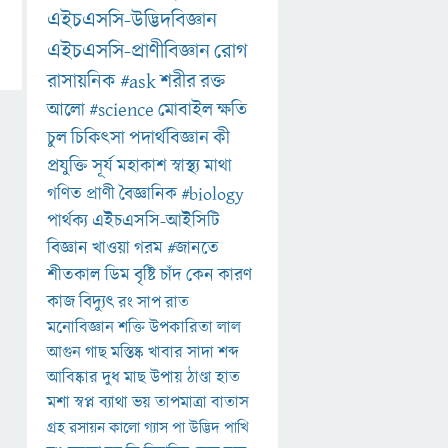
এইচএসসি-উদ্ভিদবিজ্ঞান
এইচএসসি-প্রাণীবিজ্ঞান
রোগ
রাসায়নিক
#ask
শরীর
রক্ত
আলো
#science
মোবাইল
ক্ষতি
চুল
চিকিৎসা
পদার্থবিজ্ঞান
কী
প্রযুক্তি
সূর্য
মহাকাশ
স্বাস্থ্য
মাথা
গণিত
প্রাণী
বৈজ্ঞানিক
#biology
পার্থক্য
এইচএসসি-আইসিটি
বিজ্ঞান
খাওয়া
গরম
#জানতে
শীতকাল
ডিম
বৃষ্টি
চাঁদ
কেন
কারণ
কাজ
বিদ্যুৎ
রং
সাপ
রাত
মনোবিজ্ঞান
শক্তি
উপকারিতা
লাল
আগুন
গাছ
মস্তিষ্ক
খাবার
সাদা
শব্দ
আবিষ্কার
দুধ
মাছ
উপায়
ঠাণ্ডা
হাত
মশা
স্বপ্ন
ব্যাথা
ভয়
তাপমাত্রা
বাতাস
গ্রহ
রসায়ন
কালো
গ্যাস
পা
উদ্ভিদ
পাখি