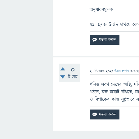
অনুধাবনমূলক
২১. স্থলজ উদ্ভিদ প্রথমে ক
0
27 ডিসেম্বর 2021
উত্তর প্রদান
করেছ
টি ভোট
খনিজ লবণ দেহের অস্থি, দা
গঠনে, রক্ত জমাট বাঁধতে, স্না
ও বিপাকের কাজ সুষ্ঠুভাবে