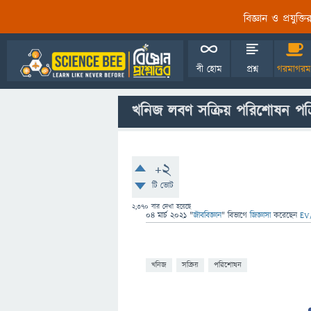
বিজ্ঞান ও প্রযুক্
বী হোম
প্রশ্ন
গরমাগরম
খনিজ লবণ সক্রিয় পরিশোষন পক্
+2
টি ভোট
2,370
বার দেখা হয়েছে
04 মার্চ 2021
"
জীববিজ্ঞান
" বিভাগে
জিজ্ঞাসা
করেছেন
EV
খনিজ
সক্রিয়
পরিশোষন