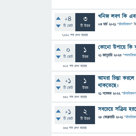
খনিজ লবণ কি এবং
+4
3
04 মার্চ 2021
"
জীববিজ্ঞান
" ব
টি ভোট
টি উত্তর
7,592
বার দেখা হয়েছে
কোনো উপায়ে কি কৃ
0
1
21 জানুয়ারি 2023
"
পদার্থবিজ্
টি ভোট
উত্তর
305
বার দেখা হয়েছে
আমরা চিন্তা করলে 
+1
1
থাকতেছে।
টি ভোট
উত্তর
21 নভেম্বর 2022
"
জীববিজ্ঞান
398
বার দেখা হয়েছে
সবচেয়ে সক্রিয় হ
+1
2
28 ফেব্রুয়ারি 2021
"
জীববিজ্ঞ
টি ভোট
টি উত্তর
434
বার দেখা হয়েছে