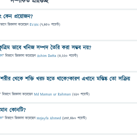
সম্পর্কিত প্রশ্নগুচ্ছ
 কেন প্রয়োজন?
িভাগে
জিজ্ঞাসা
করেছেন
EVAN
(
7,450
পয়েন্ট)
ত্রিম ভাবে খনিজ সম্পদ তৈরি করা সম্ভব নয়?
ঞান
" বিভাগে
জিজ্ঞাসা
করেছেন
Ashim Datta
(
3,220
পয়েন্ট)
শরীর থেকে শক্তি খরচ হতে থাকে?কারণ এখানে মস্তিষ্ক তো সক্রিয়
" বিভাগে
জিজ্ঞাসা
করেছেন
Md Mamun ur Rahman
(
610
পয়েন্ট)
রমোন কোনটি?
ান
" বিভাগে
জিজ্ঞাসা
করেছেন
Hojayfa Ahmed
(
135,490
পয়েন্ট)