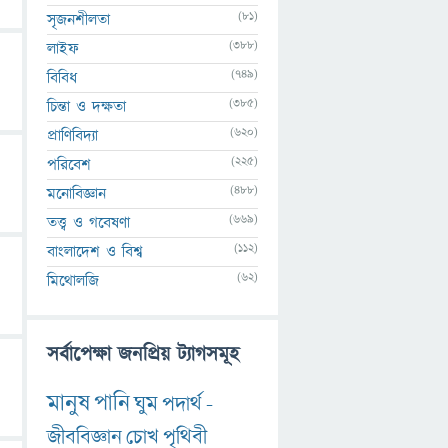
(81)
সৃজনশীলতা
(388)
লাইফ
(749)
বিবিধ
(385)
চিন্তা ও দক্ষতা
(620)
প্রাণিবিদ্যা
(225)
পরিবেশ
(488)
মনোবিজ্ঞান
(669)
তত্ত্ব ও গবেষণা
(112)
বাংলাদেশ ও বিশ্ব
(62)
মিথোলজি
সর্বাপেক্ষা জনপ্রিয় ট্যাগসমূহ
মানুষ
পানি
ঘুম
পদার্থ
-
জীববিজ্ঞান
চোখ
পৃথিবী