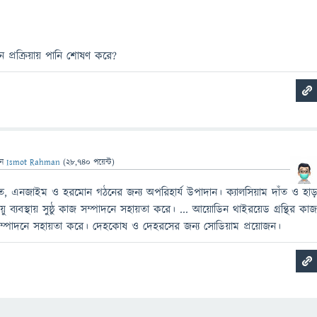
োন প্রক্রিয়ায় পানি শোষণ করে?
েন
Ismot Rahman
(
28,740
পয়েন্ট)
ঁত, এনজাইম ও হরমোন গঠনের জন্য অপরিহার্য উপাদান। ক্যালসিয়াম দাঁত ও হাড
য়ু ব্যবস্থায় সুষ্ঠু কাজ সম্পাদনে সহায়তা করে। ... আয়োডিন থাইরয়েড গ্রন্থির কা
 সম্পাদনে সহায়তা করে। দেহকোষ ও দেহরসের জন্য সোডিয়াম প্রয়োজন।