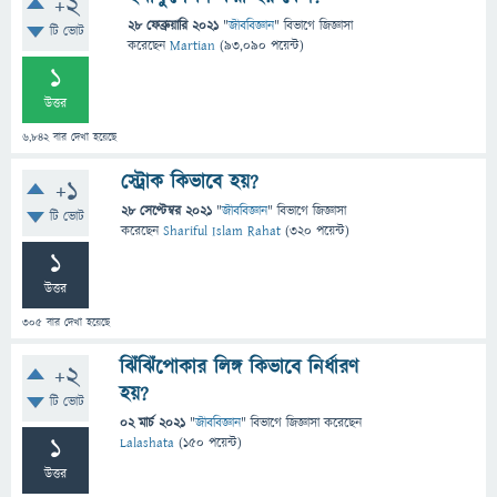
+2
28 ফেব্রুয়ারি 2021
"
জীববিজ্ঞান
" বিভাগে
জিজ্ঞাসা
টি ভোট
করেছেন
Martian
(
93,090
পয়েন্ট)
1
উত্তর
6,842
বার দেখা হয়েছে
স্ট্রোক কিভাবে হয়?
+1
28 সেপ্টেম্বর 2021
"
জীববিজ্ঞান
" বিভাগে
জিজ্ঞাসা
টি ভোট
করেছেন
Shariful Islam Rahat
(
320
পয়েন্ট)
1
উত্তর
305
বার দেখা হয়েছে
ঝিঁঝিঁপোকার লিঙ্গ কিভাবে নির্ধারণ
+2
হয়?
টি ভোট
02 মার্চ 2021
"
জীববিজ্ঞান
" বিভাগে
জিজ্ঞাসা
করেছেন
1
Lalashata
(
150
পয়েন্ট)
উত্তর