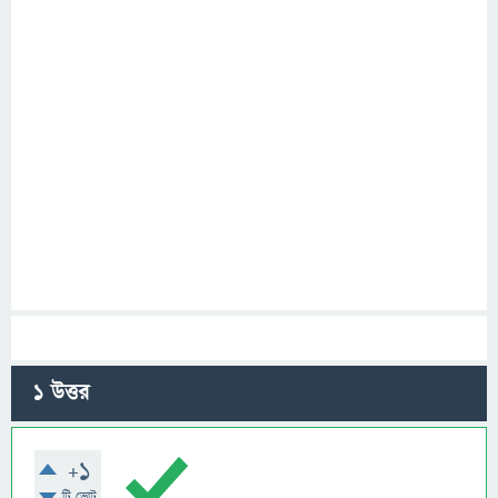
1
উত্তর
+1
টি ভোট