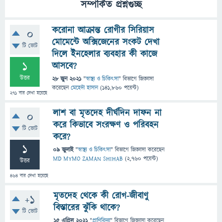
সম্পর্কিত প্রশ্নগুচ্ছ
করোনা আক্রান্ত রোগীর সিরিয়াস
0
মোমেন্টে অক্সিজেনের সংকট দেখা
টি ভোট
দিলে ইনহেলার ব্যবহার কী কাজে
1
আসবে?
উত্তর
28 জুন 2021
"
স্বাস্থ্য ও চিকিৎসা
" বিভাগে
জিজ্ঞাসা
করেছেন
মেহেদী হাসান
(
141,860
পয়েন্ট)
271
বার দেখা হয়েছে
লাশ বা মৃতদেহ দীর্ঘদিন দাফন না
0
করে কিভাবে সংরক্ষণ ও পরিবহন
টি ভোট
করে?
1
09 জুলাই
"
স্বাস্থ্য ও চিকিৎসা
" বিভাগে
জিজ্ঞাসা
করেছেন
MD MYMO ZAMAN SHIHAB
(
2,760
পয়েন্ট)
উত্তর
464
বার দেখা হয়েছে
মৃতদেহ থেকে কী রোগ-জীবাণু
+1
বিস্তারের ঝুঁকি থাকে?
টি ভোট
15 এপ্রিল 2021
"
প্রাণিবিদ্যা
" বিভাগে
জিজ্ঞাসা
করেছেন