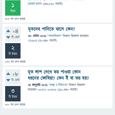
1
মেহেদী হাসান
(
141,860
পয়েন্ট)
উত্তর
403
বার দেখা হয়েছে
মৃতদেহ পানিতে ভাসে কেন?
+4
30 এপ্রিল 2021
"
পদার্থবিজ্ঞান
" বিভাগে
জিজ্ঞাসা
করেছেন
টি ভোট
Ubaeid
(
28,340
পয়েন্ট)
2
টি উত্তর
833
বার দেখা হয়েছে
মৃত লাশ দেখে ভয় পাওয়া কোন
+8
ধরনের ফোবিয়া? কেন ই বা ভয় হয়?
টি ভোট
28 জানুয়ারি 2021
"
স্বাস্থ্য ও চিকিৎসা
" বিভাগে
জিজ্ঞাসা
3
করেছেন
noshin mahee
(
110,340
পয়েন্ট)
টি উত্তর
920
বার দেখা হয়েছে