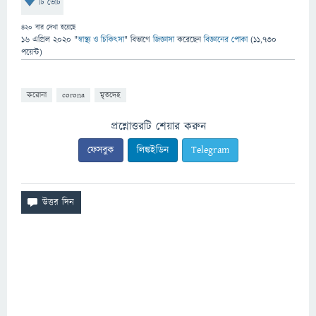
টি ভোট
420
বার দেখা হয়েছে
16 এপ্রিল 2020
"
স্বাস্থ্য ও চিকিৎসা
" বিভাগে
জিজ্ঞাসা
করেছেন
বিজ্ঞানের পোকা
(
11,730
পয়েন্ট)
করোনা
corona
মৃতদেহ
প্রশ্নোত্তরটি শেয়ার করুন
ফেসবুক
লিঙ্কইডিন
Telegram