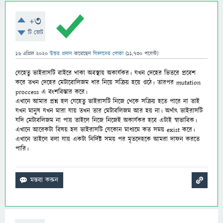
+3
টি ভোট
16 এপ্রিল 2020
উত্তর প্রদান
করেছেন
বিজ্ঞানের পোকা
(
11,730
পয়েন্ট)
যেহেতু ভাইরাসটি বাইরে থাকা অবস্থায় অকার্যকর। যখন দেহের ভিতরে প্রবেশ
করে তখন দেহের মেটাবোলিজম ধার নিয়ে সক্রিয় হয়ে ওঠে। তারপর mutation
proccess এ বংশবিস্তার করে।
এখানে আমার প্রশ্ন হল যেহেতু ভাইরাসটি নিজে থেকে সক্রিয় হতে পারে না তাই
যখন মানুষ যখন মারা যায় তখন তার মেটাবলিজম আর হয় না। অর্থাৎ ভাইরাসটি
যদি মেটাবলিজম না পায় তাইলে নিজে নিজেই অকার্যকর হবে এটাই স্বাভাবিক।
এখানে আরেকটা বিষয় হল ভাইরাসটি যেকোন মাধ্যমে কত সময় exist করে।
এখানে তাইলে বলা যায় একটা নির্দিষ্ট সময় পর মৃতদেহকে আমরা দাফন করতে
পারি।