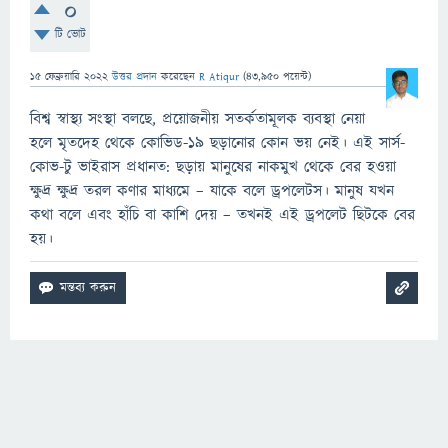
0
টি ভোট
15 ফেব্রুয়ারি 2022
উত্তর প্রদান
করেছেন
R Atiqur
(
43,950
পয়েন্ট)
বিশ্ব স্বাস্থ্য সংস্থা বলছে, প্রয়োজনীয় সতর্কতামূলক ব্যবস্থা নেয়া
হলে মৃতদেহ থেকে কোভিড-১৯ ছড়ানোর কোন ভয় নেই। এই সার্স-
কোভ-টু ভাইরাস প্রধানত: ছড়ায় মানুষের নাকমুখ থেকে বের হওয়া
ক্ষুদ্র ক্ষুদ্র তরল কণার মাধ্যমে – যাকে বলে ড্রপলেটস। মানুষ যখন
কথা বলে এবং হাঁচি বা কাশি দেয় – তখনই এই ড্রপলেট ছিটকে বের
হয়।