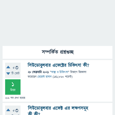
সম্পর্কিত প্রশ্নগুচ্ছ
সিউডোবুলবার এফেক্টের চিকিৎসা কী?
+3
28 ফেব্রুয়ারি 2021
"
স্বাস্থ্য ও চিকিৎসা
" বিভাগে
জিজ্ঞাসা
টি ভোট
করেছেন
মেহেদী হাসান
(
141,860
পয়েন্ট)
1
উত্তর
289
বার দেখা হয়েছে
সিউডোবুলবার এফেক্ট এর লক্ষণসমূহ
+3
কী কী?