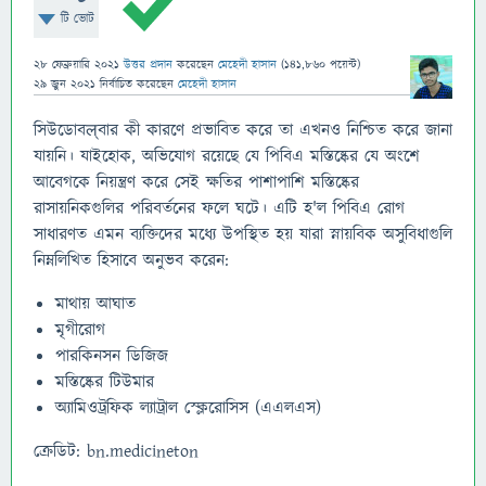
টি ভোট
28 ফেব্রুয়ারি 2021
উত্তর প্রদান
করেছেন
মেহেদী হাসান
(
141,860
পয়েন্ট)
29 জুন 2021
নির্বাচিত
করেছেন
মেহেদী হাসান
সিউডোবल्বার কী কারণে প্রভাবিত করে তা এখনও নিশ্চিত করে জানা
যায়নি। যাইহোক, অভিযোগ রয়েছে যে পিবিএ মস্তিষ্কের যে অংশে
আবেগকে নিয়ন্ত্রণ করে সেই ক্ষতির পাশাপাশি মস্তিষ্কের
রাসায়নিকগুলির পরিবর্তনের ফলে ঘটে। এটি হ'ল পিবিএ রোগ
সাধারণত এমন ব্যক্তিদের মধ্যে উপস্থিত হয় যারা স্নায়বিক অসুবিধাগুলি
নিম্নলিখিত হিসাবে অনুভব করেন:
মাথায় আঘাত
মৃগীরোগ
পারকিনসন ডিজিজ
মস্তিষ্কের টিউমার
অ্যামিওট্রফিক ল্যাট্রাল স্ক্লেরোসিস (এএলএস)
ক্রেডিট: bn.medicineton