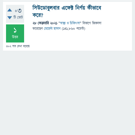
সিউডোবুলবার এফেক্ট নির্ণয় কীভাবে
+3
করে?
টি ভোট
28 ফেব্রুয়ারি 2021
"
স্বাস্থ্য ও চিকিৎসা
" বিভাগে
জিজ্ঞাসা
1
করেছেন
মেহেদী হাসান
(
141,860
পয়েন্ট)
উত্তর
302
বার দেখা হয়েছে