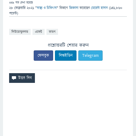
349
বার দেখা হয়েছে
28 ফেব্রুয়ারি 2021
"
স্বাস্থ্য ও চিকিৎসা
" বিভাগে
জিজ্ঞাসা
করেছেন
মেহেদী হাসান
(
141,860
পয়েন্ট)
সিউডোবুলবার
এফেক্ট
কারণ
প্রশ্নোত্তরটি শেয়ার করুন
ফেসবুক
লিঙ্কইডিন
Telegram