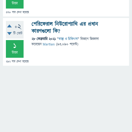
উত্তর
370
বার দেখা হয়েছে
পেরিফেরাল নিউরোপ্যাথি এর প্রধান
+2
কারণগুলো কি?
টি ভোট
28 ফেব্রুয়ারি 2021
"
স্বাস্থ্য ও চিকিৎসা
" বিভাগে
জিজ্ঞাসা
1
করেছেন
Martian
(
93,090
পয়েন্ট)
উত্তর
292
বার দেখা হয়েছে