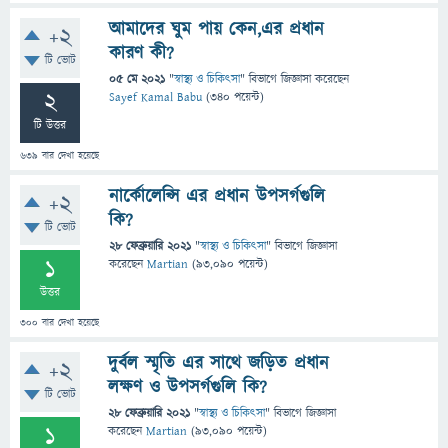
আমাদের ঘুম পায় কেন,এর প্রধান
+2
কারণ কী?
টি ভোট
05 মে 2021
"
স্বাস্থ্য ও চিকিৎসা
" বিভাগে
জিজ্ঞাসা
করেছেন
2
Sayef Kamal Babu
(
340
পয়েন্ট)
টি উত্তর
639
বার দেখা হয়েছে
নার্কোলেপ্সি এর প্রধান উপসর্গগুলি
+2
কি?
টি ভোট
28 ফেব্রুয়ারি 2021
"
স্বাস্থ্য ও চিকিৎসা
" বিভাগে
জিজ্ঞাসা
1
করেছেন
Martian
(
93,090
পয়েন্ট)
উত্তর
300
বার দেখা হয়েছে
দুর্বল স্মৃতি এর সাথে জড়িত প্রধান
+2
লক্ষণ ও উপসর্গগুলি কি?
টি ভোট
28 ফেব্রুয়ারি 2021
"
স্বাস্থ্য ও চিকিৎসা
" বিভাগে
জিজ্ঞাসা
1
করেছেন
Martian
(
93,090
পয়েন্ট)