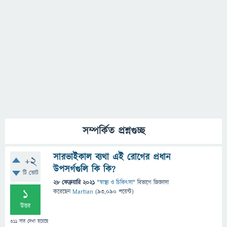
সম্পর্কিত প্রশ্নগুচ্ছ
সারভাইকাল ব্যথা এই রোগের প্রধান
+2
উপসর্গগুলি কি কি?
টি ভোট
28 ফেব্রুয়ারি 2021
"
স্বাস্থ্য ও চিকিৎসা
" বিভাগে
জিজ্ঞাসা
1
করেছেন
Martian
(
93,090
পয়েন্ট)
উত্তর
311
বার দেখা হয়েছে