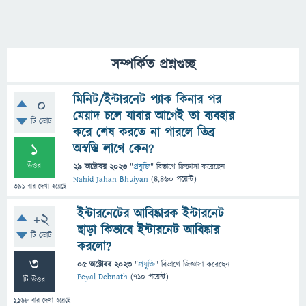
সম্পর্কিত প্রশ্নগুচ্ছ
মিনিট/ইন্টারনেট প্যাক কিনার পর
0
মেয়াদ চলে যাবার আগেই তা ব্যবহার
টি ভোট
করে শেষ করতে না পারলে তিব্র
1
অস্বস্তি লাগে কেন?
উত্তর
29 অক্টোবর 2023
"
প্রযুক্তি
" বিভাগে
জিজ্ঞাসা
করেছেন
Nahid Jahan Bhuiyan
(
4,460
পয়েন্ট)
391
বার দেখা হয়েছে
ইন্টারনেটের আবিষ্কারক ইন্টারনেট
+2
ছাড়া কিভাবে ইন্টারনেট আবিষ্কার
টি ভোট
করলো?
3
05 অক্টোবর 2023
"
প্রযুক্তি
" বিভাগে
জিজ্ঞাসা
করেছেন
Peyal Debnath
(
710
পয়েন্ট)
টি উত্তর
1,168
বার দেখা হয়েছে