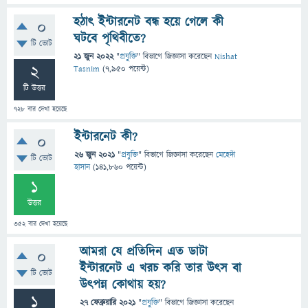
হঠাৎ ইন্টারনেট বন্ধ হয়ে গেলে কী
0
ঘটবে পৃথিবীতে?
টি ভোট
21 জুন 2022
"
প্রযুক্তি
" বিভাগে
জিজ্ঞাসা
করেছেন
Nishat
2
Tasnim
(
7,950
পয়েন্ট)
টি উত্তর
728
বার দেখা হয়েছে
ইন্টারনেট কী?
0
26 জুন 2021
"
প্রযুক্তি
" বিভাগে
জিজ্ঞাসা
করেছেন
মেহেদী
টি ভোট
হাসান
(
141,860
পয়েন্ট)
1
উত্তর
352
বার দেখা হয়েছে
আমরা যে প্রতিদিন এত ডাটা
0
ইন্টারনেট এ খরচ করি তার উৎস বা
টি ভোট
উৎপন্ন কোথায় হয়?
1
27 ফেব্রুয়ারি 2021
"
প্রযুক্তি
" বিভাগে
জিজ্ঞাসা
করেছেন