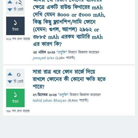
আমরা বেশিরভাগ ফোনের ব্যাটারির
+2
ক্ষেত্রে একটি রাউন্ড ফিগারের mAh
টি ভোট
দেখি যেমন ৪০০০ or ৫০০০ mAh,
1
কিন্তু কিছু ফ্ল্যাগশিপ/দামি ফোনে
(যেমন: গুগল, অ্যাপল) 2962 or
উত্তর
৩৮৮৫ mAh এরকম ব্যাটারি mAh
361
বার দেখা হয়েছে
এর কারণ কি?
25 এপ্রিল 2023
"
প্রযুক্তি
" বিভাগে
জিজ্ঞাসা
করেছেন
Jonayed Arko
(
1,140
পয়েন্ট)
সারা রাত্র ধরে ফোন চার্জে দিয়ে
0
রাখলে ফোনের কী কোনো ক্ষতি হতে
টি ভোট
পারে?
1
27 ডিসেম্বর 2023
"
প্রযুক্তি
" বিভাগে
জিজ্ঞাসা
করেছেন
Nahid Jahan Bhuiyan
(
4,460
পয়েন্ট)
উত্তর
719
বার দেখা হয়েছে