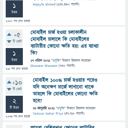
1
Hojayfa Ahmed
(
135,490
পয়েন্ট)
উত্তর
1,650
বার দেখা হয়েছে
মোবাইল চার্জ হওয়া চলাকালীন
+5
মোবাইল চালালে কি মোবাইলের
টি ভোট
ব্যাটারীর কোনো ক্ষতি হয়! এর ব্যাখ্যা
1
কি?
উত্তর
17 এপ্রিল 2021
"
প্রযুক্তি
" বিভাগে
জিজ্ঞাসা
করেছেন
Munaem Munaem
(
730
পয়েন্ট)
819
বার দেখা হয়েছে
মোবাইল ১০০% চার্জ হওয়ার পরেও
+10
যদি অনেক্ষণ চার্জে লাগানো থাকে
টি ভোট
তাহলে কি মোবাইলের কোনো ক্ষতি
2
হবে?
টি উত্তর
31 জানুয়ারি 2021
"
প্রযুক্তি
" বিভাগে
জিজ্ঞাসা
করেছেন
Samsun Nahar Priya
(
47,710
পয়েন্ট)
3,544
বার দেখা হয়েছে