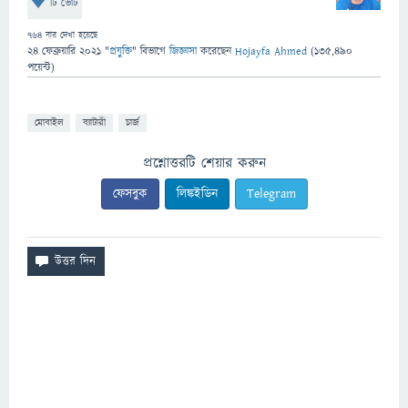
টি ভোট
764
বার দেখা হয়েছে
24 ফেব্রুয়ারি 2021
"
প্রযুক্তি
" বিভাগে
জিজ্ঞাসা
করেছেন
Hojayfa Ahmed
(
135,490
পয়েন্ট)
মোবাইল
ব্যাটারী
চার্জ
প্রশ্নোত্তরটি শেয়ার করুন
ফেসবুক
লিঙ্কইডিন
Telegram