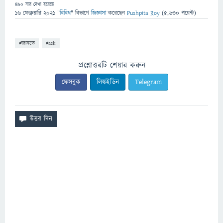
490
বার দেখা হয়েছে
16 ফেব্রুয়ারি 2021
"
বিবিধ
" বিভাগে
জিজ্ঞাসা
করেছেন
Pushpita Roy
(
5,630
পয়েন্ট)
#জানতে
#ask
প্রশ্নোত্তরটি শেয়ার করুন
ফেসবুক
লিঙ্কইডিন
Telegram