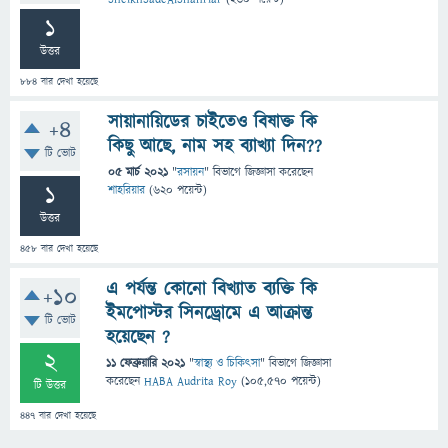
1
উত্তর
884
বার দেখা হয়েছে
সায়ানায়িডের চাইতেও বিষাক্ত কি
+4
কিছু আছে, নাম সহ ব্যাখ্যা দিন??
টি ভোট
05 মার্চ 2021
"
রসায়ন
" বিভাগে
জিজ্ঞাসা
করেছেন
1
শাহরিয়ার
(
620
পয়েন্ট)
উত্তর
458
বার দেখা হয়েছে
এ পর্যন্ত কোনো বিখ্যাত ব্যক্তি কি
+10
ইমপোস্টর সিনড্রোমে এ আক্রান্ত
টি ভোট
হয়েছেন ?
2
11 ফেব্রুয়ারি 2021
"
স্বাস্থ্য ও চিকিৎসা
" বিভাগে
জিজ্ঞাসা
করেছেন
HABA Audrita Roy
(
105,570
পয়েন্ট)
টি উত্তর
447
বার দেখা হয়েছে