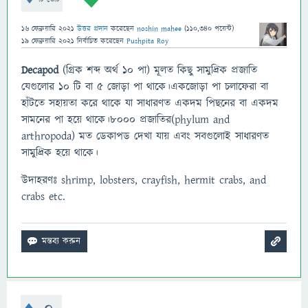
16 ফেব্রুয়ারি 2021
উত্তর প্রদান
করেছেন
noshin mahee
(
110,340
পয়েন্ট)
19 ফেব্রুয়ারি 2021
নির্বাচিত
করেছেন
Pushpita Roy
Decapod
(গ্রিক শব্দ অর্থ ১০ পা) মূলত কিছু সামুদ্রিক প্রজাতি
যেগুলোর ১০ টি বা ৫ জোড়া পা থাকে।একজোড়া পা চলাফেরা বা
হাঁটতে সহায়তা করে থাকে যা সাধারণত একদম পিছনের বা একদম
সামনের পা হয়ে থাকে।8000 প্রজাতির(phylum and
arthropoda) মত ডেকাপড দেখা যায় এবং সবগুলোই সাধারণত
সামুদ্রিক হয়ে থাকে।
উদাহরণঃ shrimp, lobsters, crayfish, hermit crabs, and
crabs etc.