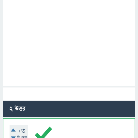
2
উত্তর
+3
টি ভোট