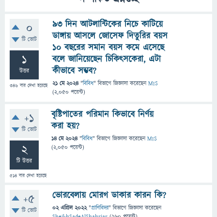
৯৩ দিন আটলান্টিকের নিচে কাটিয়ে
0
ডাঙ্গায় আসলে জোসেফ দিতুরির বয়স
টি ভোট
১০ বছরের সমান বয়স কমে এসেছে
1
বলে জানিয়েছেন চিকিৎসকেরা, এটা
কীভাবে সম্ভব?
উত্তর
21 মে 2024
"
বিবিধ
" বিভাগে
জিজ্ঞাসা
করেছেন
MIS
346
বার দেখা হয়েছে
(
2,050
পয়েন্ট)
বৃষ্টিপাতের পরিমান কিভাবে নির্ণয়
+1
করা হয়?
টি ভোট
14 মে 2024
"
বিবিধ
" বিভাগে
জিজ্ঞাসা
করেছেন
MIS
2
(
2,050
পয়েন্ট)
টি উত্তর
514
বার দেখা হয়েছে
ভোরবেলায় মোরগ ডাকার কারন কি?
+5
02 এপ্রিল 2022
"
প্রাণিবিদ্যা
" বিভাগে
জিজ্ঞাসা
করেছেন
টি ভোট
SheikhSadeAlShahriar
(
260
পয়েন্ট)