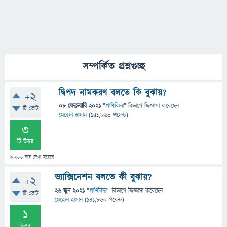
সম্পর্কিত প্রশ্নগুচ্ছ
দ্বিপদ নামকরণ বলতে কি বুঝায়?
+2
08 ফেব্রুয়ারি 2021
"
প্রাণিবিদ্যা
" বিভাগে
জিজ্ঞাসা
করেছেন
টি ভোট
মেহেদী হাসান
(
141,860
পয়েন্ট)
3
টি উত্তর
9,266
বার দেখা হয়েছে
ভ্যাক্সিনেশন বলতে কী বুঝায়?
+2
26 জুন 2021
"
প্রাণিবিদ্যা
" বিভাগে
জিজ্ঞাসা
করেছেন
টি ভোট
মেহেদী হাসান
(
141,860
পয়েন্ট)
1
উত্তর