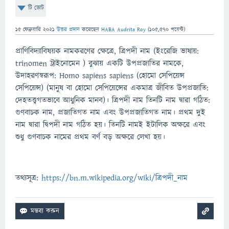
টি ভোট
15 ফেব্রুয়ারি 2021
উত্তর প্রদান
করেছেন
HABA Audrita Roy
(
105,570
পয়েন্ট)
প্রাণিবিদ্যাবিষয়ক নামকরণের ক্ষেত্রে, ত্রিপদী নাম (ইংরেজি ভাষায়:
trinomen ট্রাইনোমেন ) বুঝায় একটি উপপ্রজাতির নামকে,
উদাহরণস্বরূপ: Homo sapiens sapiens (হোমো সেপিয়েন্স
সেপিয়েন্স) (মানুষ বা হোমো সেপিয়েন্সের একমাত্র জীবিত উপপ্রজাতি:
দেহতত্ত্বগতভাবে আধুনিক মানব)। ত্রিপদী নাম তিনটি নাম দ্বারা গঠিত:
গুণবাচক নাম, প্রজাতিগত নাম এবং উপপ্রজাতিগত নাম। প্রথম দুই
নাম দ্বারা দ্বিপদী নাম গঠিত হয়। তিনটি নামই ইটালিক অক্ষরে এবং
শুধু গুণবাচক নামের প্রথম বর্ণ বড় অক্ষরে লেখা হয়।
তথ্যসূত্র:
https://bn.m.wikipedia.org/wiki/ত্রিপদী_নাম