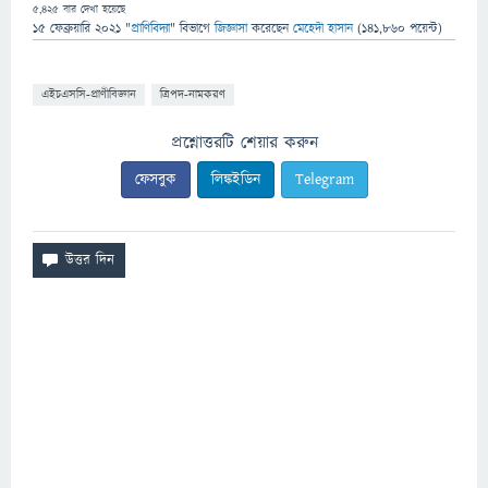
5,425
বার দেখা হয়েছে
15 ফেব্রুয়ারি 2021
"
প্রাণিবিদ্যা
" বিভাগে
জিজ্ঞাসা
করেছেন
মেহেদী হাসান
(
141,860
পয়েন্ট)
এইচএসসি-প্রাণীবিজ্ঞান
ত্রিপদ-নামকরণ
প্রশ্নোত্তরটি শেয়ার করুন
ফেসবুক
লিঙ্কইডিন
Telegram