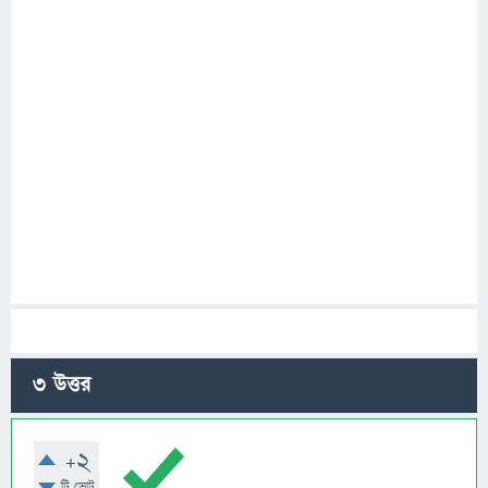
3
উত্তর
+2
টি ভোট