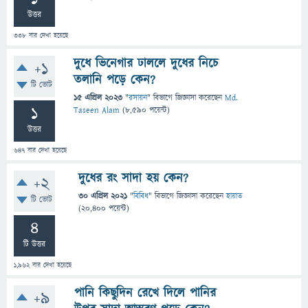
উত্তর
338
বার দেখা হয়েছে
দুধে ভিনেগার ঢাললে দুধের নিচে
+1
তলানি পড়ে কেন?
টি ভোট
15 এপ্রিল 2023
"
রসায়ন
" বিভাগে
জিজ্ঞাসা
করেছেন
Md.
1
Taseen Alam
(
8,590
পয়েন্ট)
উত্তর
647
বার দেখা হয়েছে
দুধের রং সাদা হয় কেন?
+2
30 এপ্রিল 2021
"
বিবিধ
" বিভাগে
জিজ্ঞাসা
করেছেন
হায়াত
টি ভোট
(
20,400
পয়েন্ট)
4
টি উত্তর
1,962
বার দেখা হয়েছে
পানি কিছুদিন রেখে দিলে পানির
+9