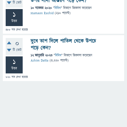
উপর সাদা আস্তরণ পড়ে কেন?
টি ভোট
10 নভেম্বর 2020
"
বিবিধ
" বিভাগে
জিজ্ঞাসা
করেছেন
1
Humaon Rashid
(
210
পয়েন্ট)
উত্তর
488
বার দেখা হয়েছে
দুধে তাপ দিলে পাতিল থেকে উপচে
0
পড়ে কেন?
টি ভোট
12 জানুয়ারি 2023
"
বিবিধ
" বিভাগে
জিজ্ঞাসা
করেছেন
1
Ashim Datta
(
3,220
পয়েন্ট)
উত্তর
820
বার দেখা হয়েছে