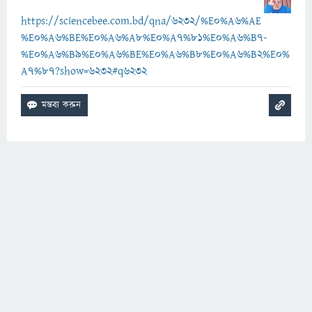
https://sciencebee.com.bd/qna/6232/%E0%A6%AE
%E0%A6%BE%E0%A6%A8%E0%A7%81%E0%A6%B7-
%E0%A6%B9%E0%A6%BE%E0%A6%B8%E0%A6%B2%E0%
A7%87?show=6232#q6232