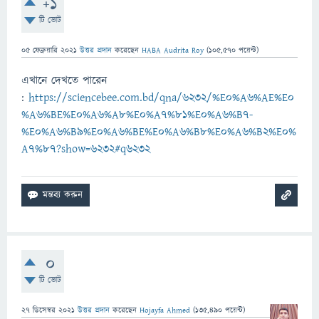
+1
টি ভোট
05 ফেব্রুয়ারি 2021
উত্তর প্রদান
করেছেন
HABA Audrita Roy
(
105,570
পয়েন্ট)
এখানে দেখতে পারেন
:
https://sciencebee.com.bd/qna/6232/%E0%A6%AE%E0
%A6%BE%E0%A6%A8%E0%A7%81%E0%A6%B7-
%E0%A6%B9%E0%A6%BE%E0%A6%B8%E0%A6%B2%E0%
A7%87?show=6232#q6232
0
টি ভোট
27 ডিসেম্বর 2021
উত্তর প্রদান
করেছেন
Hojayfa Ahmed
(
135,490
পয়েন্ট)