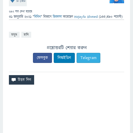
টি ভোট
692
বার দেখা হয়েছে
31 জানুয়ারি 2021
"
বিবিধ
" বিভাগে
জিজ্ঞাসা
করেছেন
Hojayfa Ahmed
(
135,490
পয়েন্ট)
মানুষ
হাসি
প্রশ্নোত্তরটি শেয়ার করুন
ফেসবুক
লিঙ্কইডিন
Telegram