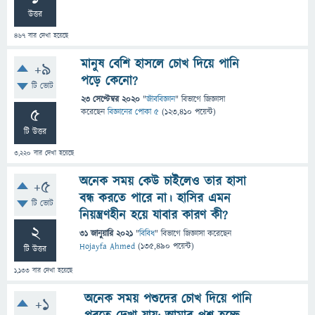
উত্তর
467
বার দেখা হয়েছে
মানুষ বেশি হাসলে চোখ দিয়ে পানি
+9
পড়ে কেনো?
টি ভোট
23 সেপ্টেম্বর 2020
"
জীববিজ্ঞান
" বিভাগে
জিজ্ঞাসা
5
করেছেন
বিজ্ঞানের পোকা ৫
(
123,410
পয়েন্ট)
টি উত্তর
3,220
বার দেখা হয়েছে
অনেক সময় কেউ চাইলেও তার হাসা
+5
বন্ধ করতে পারে না। হাসির এমন
টি ভোট
নিয়ন্ত্রণহীন হয়ে যাবার কারণ কী?
2
31 জানুয়ারি 2021
"
বিবিধ
" বিভাগে
জিজ্ঞাসা
করেছেন
Hojayfa Ahmed
(
135,490
পয়েন্ট)
টি উত্তর
1,133
বার দেখা হয়েছে
অনেক সময় পশুদের চোখ দিয়ে পানি
+1