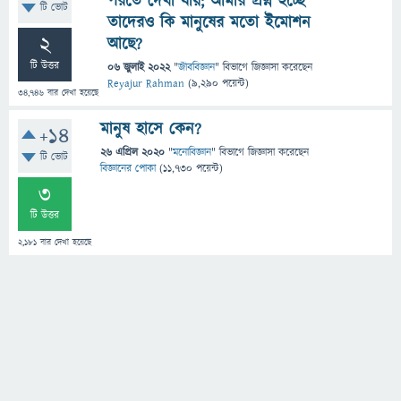
পরতে দেখা যায়; আমার প্রশ্ন হচ্ছে
টি ভোট
তাদেরও কি মানুষের মতো ইমোশন
2
আছে?
টি উত্তর
06 জুলাই 2022
"
জীববিজ্ঞান
" বিভাগে
জিজ্ঞাসা
করেছেন
Reyajur Rahman
(
9,290
পয়েন্ট)
34,746
বার দেখা হয়েছে
মানুষ হাসে কেন?
+14
26 এপ্রিল 2020
"
মনোবিজ্ঞান
" বিভাগে
জিজ্ঞাসা
করেছেন
টি ভোট
বিজ্ঞানের পোকা
(
11,730
পয়েন্ট)
3
টি উত্তর
2,181
বার দেখা হয়েছে