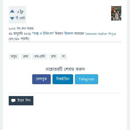
+8
টি ভোট
1,055
বার দেখা হয়েছে
31 জানুয়ারি 2021
"
স্বাস্থ্য ও চিকিৎসা
" বিভাগে
জিজ্ঞাসা
করেছেন
Samsun Nahar Priya
(
47,710
পয়েন্ট)
মানুষ
লোম
কম-বেশি
হাত
পা
প্রশ্নোত্তরটি শেয়ার করুন
ফেসবুক
লিঙ্কইডিন
Telegram