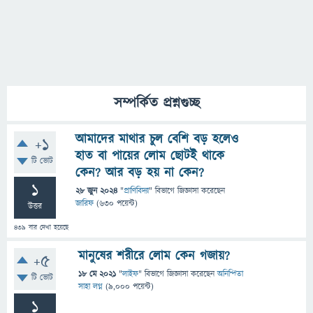
সম্পর্কিত প্রশ্নগুচ্ছ
আমাদের মাথার চুল বেশি বড় হলেও
+1
হাত বা পায়ের লোম ছোটই থাকে
টি ভোট
কেন? আর বড় হয় না কেন?
1
28 জুন 2024
"
প্রাণিবিদ্যা
" বিভাগে
জিজ্ঞাসা
করেছেন
জারিফ
(
630
পয়েন্ট)
উত্তর
439
বার দেখা হয়েছে
মানুষের শরীরে লোম কেন গজায়?
+5
18 মে 2021
"
লাইফ
" বিভাগে
জিজ্ঞাসা
করেছেন
অনিন্দিতা
টি ভোট
সাহা লগ্ন
(
9,000
পয়েন্ট)
1