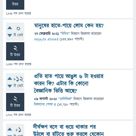
উত্তর
1,541
বার দেখা হয়েছে
মানুষের হাতে-পায়ে লোম কেন হয়?
0
27 ফেব্রুয়ারি 2021
"
বিবিধ
" বিভাগে
জিজ্ঞাসা
করেছেন
টি ভোট
Hojayfa Ahmed
(
135,490
পয়েন্ট)
2
টি উত্তর
1,243
বার দেখা হয়েছে
প্রতি হাত পায়ে আঙুল ৬ টা হওয়ার
+12
কারন কি? এটার কি কোনো
টি ভোট
বৈজ্ঞানিক ভিত্তি আছে?
2
09 অগাস্ট 2020
"
প্রাণিবিদ্যা
" বিভাগে
জিজ্ঞাসা
করেছেন
বিজ্ঞানের পোকা ৪
(
15,710
পয়েন্ট)
টি উত্তর
1,722
বার দেখা হয়েছে
দীর্ঘক্ষণ বসে বা শুয়ে থাকার পর
+1
উঠলে বা হাঁটতে শুরু করলে যেকোন