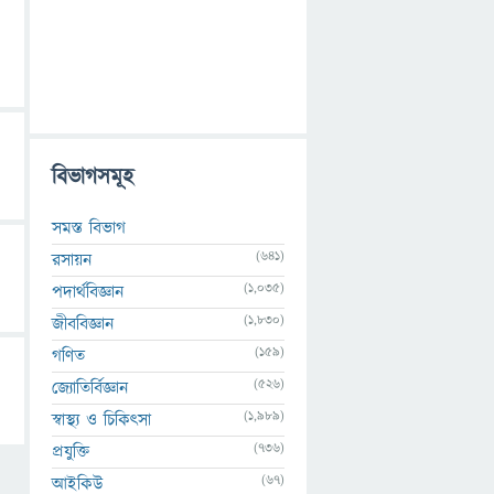
বিভাগসমূহ
সমস্ত বিভাগ
(641)
রসায়ন
(1,035)
পদার্থবিজ্ঞান
(1,830)
জীববিজ্ঞান
(159)
গণিত
(526)
জ্যোতির্বিজ্ঞান
(1,989)
স্বাস্থ্য ও চিকিৎসা
(736)
প্রযুক্তি
(67)
আইকিউ