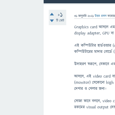
+1
31 জানুয়ারি 2021
উত্তর প্রদান
করেছ
টি ভোট
Graphics card আসলে এমন এ
display adapter, GPU বা
এই কম্পিউটার হার্ডওয়্যা
কম্পিউটারের মাদার বোর্ড
উদাহরণ স্বরূপে, যেভাবে 
আসলে, এই video card বা 
(monitor) যেকোনো high qu
দেখার ও খেলার জন্য।
সোজা ভাবে বললে, video ca
রকমের visual output দেয়