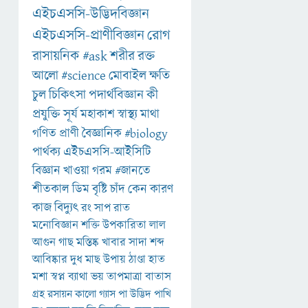
এইচএসসি-উদ্ভিদবিজ্ঞান
এইচএসসি-প্রাণীবিজ্ঞান
রোগ
রাসায়নিক
#ask
শরীর
রক্ত
আলো
#science
মোবাইল
ক্ষতি
চুল
চিকিৎসা
পদার্থবিজ্ঞান
কী
প্রযুক্তি
সূর্য
মহাকাশ
স্বাস্থ্য
মাথা
গণিত
প্রাণী
বৈজ্ঞানিক
#biology
পার্থক্য
এইচএসসি-আইসিটি
বিজ্ঞান
খাওয়া
গরম
#জানতে
শীতকাল
ডিম
বৃষ্টি
চাঁদ
কেন
কারণ
কাজ
বিদ্যুৎ
রং
সাপ
রাত
মনোবিজ্ঞান
শক্তি
উপকারিতা
লাল
আগুন
গাছ
মস্তিষ্ক
খাবার
সাদা
শব্দ
আবিষ্কার
দুধ
মাছ
উপায়
ঠাণ্ডা
হাত
মশা
স্বপ্ন
ব্যাথা
ভয়
তাপমাত্রা
বাতাস
গ্রহ
রসায়ন
কালো
গ্যাস
পা
উদ্ভিদ
পাখি