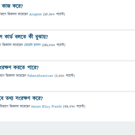
বে কাজ করে?
িভাগে
জিজ্ঞাসা
করেছেন
Anupom
(
15,280
পয়েন্ট)
েস কার্ড বলতে কী বুঝায়?
ে
জিজ্ঞাসা
করেছেন
মেহেদী হাসান
(
141,860
পয়েন্ট)
সংরক্ষণ করতে পারে?
ভাগে
জিজ্ঞাসা
করেছেন
PabonAhsanIvan
(
2,620
পয়েন্ট)
বে তথ্য সংরক্ষণ করে?
 বিভাগে
জিজ্ঞাসা
করেছেন
Hasan Rizvy Pranto
(
39,270
পয়েন্ট)