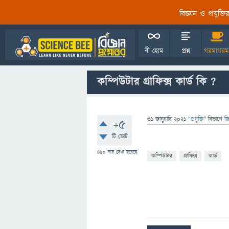
বিজ্ঞান ও প্রযুক্
বী হোম
প্রশ্ন
গরমাগরম
কম্পিউটার গ্রাফিক্স কার্ড কি ?
31 জানুয়ারি 2021
"
প্রযুক্তি
" বিভাগে
জি
+5
টি ভোট
490
বার দেখা হয়েছে
কম্পিউটার
গ্রাফিক্স
কার্ড