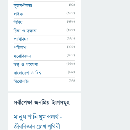
(81)
সৃজনশীলতা
(388)
লাইফ
(749)
বিবিধ
(385)
চিন্তা ও দক্ষতা
(620)
প্রাণিবিদ্যা
(225)
পরিবেশ
(488)
মনোবিজ্ঞান
(669)
তত্ত্ব ও গবেষণা
(112)
বাংলাদেশ ও বিশ্ব
(62)
মিথোলজি
সর্বাপেক্ষা জনপ্রিয় ট্যাগসমূহ
মানুষ
পানি
ঘুম
পদার্থ
-
জীববিজ্ঞান
চোখ
পৃথিবী