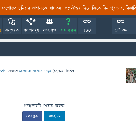
তির প্রশ্নোত্তর দুনিয়ায় আপনাকে স্বাগতম! প্রশ্ন-উত্তর দিয়ে জিতে নিন পুরস্কার, বিস্ত
!
অনুত্তরিত
বিভাগসমূহ
সদস্যবৃন্দ
প্রশ্ন করুন
FAQ
চ্যাট রুম
জ্ঞাসা
করেছেন
Samsun Nahar Priya
(
47,710
পয়েন্ট)
প্রশ্নোত্তরটি শেয়ার করুন
ফেসবুক
লিঙ্কইডিন