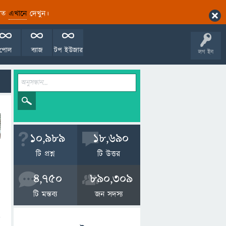
ারিত
এখানে
দেখুন।
পোল
ব্যাজ
টপ ইউজার
লগ ইন
10,989
18,690
টি প্রশ্ন
টি উত্তর
4,750
890,309
টি মন্তব্য
জন সদস্য