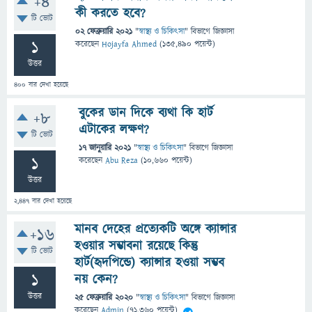
+4
কী করতে হবে?
টি ভোট
02 ফেব্রুয়ারি 2021
"
স্বাস্থ্য ও চিকিৎসা
" বিভাগে
জিজ্ঞাসা
1
করেছেন
Hojayfa Ahmed
(
135,490
পয়েন্ট)
উত্তর
400
বার দেখা হয়েছে
বুকের ডান দিকে ব্যথা কি হার্ট
+8
এটাকের লক্ষণ?
টি ভোট
17 জানুয়ারি 2021
"
স্বাস্থ্য ও চিকিৎসা
" বিভাগে
জিজ্ঞাসা
1
করেছেন
Abu Reza
(
10,660
পয়েন্ট)
উত্তর
2,447
বার দেখা হয়েছে
মানব দেহের প্রত্যেকটি অঙ্গে ক্যান্সার
+16
হওয়ার সম্ভাবনা রয়েছে কিন্তু
টি ভোট
হার্ট(হৃদপিন্ডে) ক্যান্সার হওয়া সম্ভব
1
নয় কেন?
উত্তর
25 ফেব্রুয়ারি 2020
"
স্বাস্থ্য ও চিকিৎসা
" বিভাগে
জিজ্ঞাসা
করেছেন
Admin
(
71,360
পয়েন্ট)