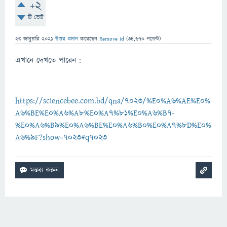
+2
টি ভোট
23 জানুয়ারি 2021
উত্তর প্রদান
করেছেন
Remove id
(
34,670
পয়েন্ট)
এখানে দেখতে পারেন :
https://sciencebee.com.bd/qna/7023/%E0%A6%AE%E0%
A6%BE%E0%A6%A8%E0%A7%81%E0%A6%B7-
%E0%A6%B9%E0%A6%BE%E0%A6%B0%E0%A7%8D%E0%
A6%9F?show=7023#q7023