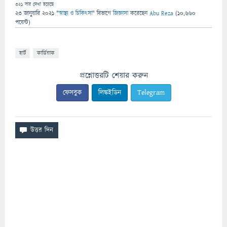
321
বার দেখা হয়েছে
23 জানুয়ারি 2021
"
স্বাস্থ্য ও চিকিৎসা
" বিভাগে
জিজ্ঞাসা
করেছেন
Abu Reza
(
10,660
পয়েন্ট)
হার্ট
কার্ডিয়াক
প্রশ্নোত্তরটি শেয়ার করুন
ফেসবুক
লিঙ্কইডিন
Telegram