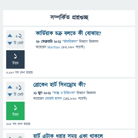
সম্পর্কিত প্রশ্নগুচ্ছ
কার্ডিয়াক চক্র বলতে কী বোঝায়?
+2
28 ফেব্রুয়ারি 2021
"
জীববিজ্ঞান
" বিভাগে
জিজ্ঞাসা
টি ভোট
করেছেন
Martian
(
93,090
পয়েন্ট)
1
উত্তর
3,697
বার দেখা হয়েছে
ব্রোকেন হার্ট সিনড্রোম কী?
+1
21 জুন 2021
"
স্বাস্থ্য ও চিকিৎসা
" বিভাগে
জিজ্ঞাসা
টি ভোট
করেছেন
মেহেদী হাসান
(
141,860
পয়েন্ট)
1
উত্তর
323
বার দেখা হয়েছে
হার্ট এটাক ধরার সময় একা থাকলে