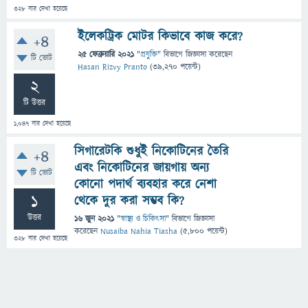
328
বার দেখা হয়েছে
ইলেকট্রিক মোটর কিভাবে কাজ করে?
+4
25 ফেব্রুয়ারি 2021
"
প্রযুক্তি
" বিভাগে
জিজ্ঞাসা
করেছেন
টি ভোট
Hasan Rizvy Pranto
(
39,270
পয়েন্ট)
2
টি উত্তর
1,047
বার দেখা হয়েছে
সিগারেটকি শুধুই নিকোটিনের তৈরি
+4
এবং নিকোটিনের জায়গায় অন্য
টি ভোট
কোনো পদার্থ ব্যবহার করে নেশা
1
থেকে দুর করা সম্ভব কি?
উত্তর
16 জুন 2021
"
স্বাস্থ্য ও চিকিৎসা
" বিভাগে
জিজ্ঞাসা
করেছেন
Nusaiba Nahia Tiasha
(
5,800
পয়েন্ট)
328
বার দেখা হয়েছে