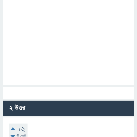
2
উত্তর
+2
টি ভোট