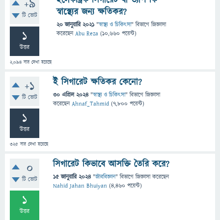
ইলেকট্রিক সিগারেট বা ভ্যাপ কি
+9
স্বাস্থ্যের জন্য ক্ষতিকর?
টি ভোট
20 জানুয়ারি 2021
"
স্বাস্থ্য ও চিকিৎসা
" বিভাগে
জিজ্ঞাসা
1
করেছেন
Abu Reza
(
10,660
পয়েন্ট)
উত্তর
2,094
বার দেখা হয়েছে
ই সিগারেট ক্ষতিকর কেনো?
+1
30 এপ্রিল 2024
"
স্বাস্থ্য ও চিকিৎসা
" বিভাগে
জিজ্ঞাসা
টি ভোট
করেছেন
Ahnaf_Tahmid
(
7,800
পয়েন্ট)
1
উত্তর
325
বার দেখা হয়েছে
সিগারেট কিভাবে আসক্তি তৈরি করে?
0
15 জানুয়ারি 2024
"
জীববিজ্ঞান
" বিভাগে
জিজ্ঞাসা
করেছেন
টি ভোট
Nahid Jahan Bhuiyan
(
4,460
পয়েন্ট)
1
উত্তর