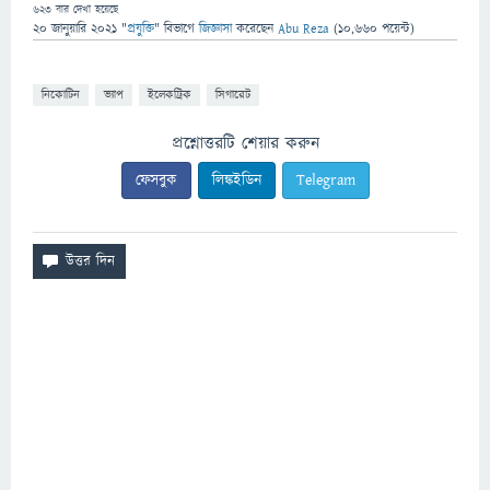
623
বার দেখা হয়েছে
20 জানুয়ারি 2021
"
প্রযুক্তি
" বিভাগে
জিজ্ঞাসা
করেছেন
Abu Reza
(
10,660
পয়েন্ট)
নিকোটিন
ভ্যাপ
ইলেকট্রিক
সিগারেট
প্রশ্নোত্তরটি শেয়ার করুন
ফেসবুক
লিঙ্কইডিন
Telegram