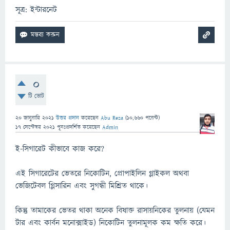
সূত্র: ইন্টারনেট
0
টি ভোট
20 জানুয়ারি 2021
উত্তর প্রদান
করেছেন
Abu Reza
(
10,660
পয়েন্ট)
17 সেপ্টেম্বর 2021
পূনঃপ্রদর্শিত
করেছেন
Admin
ই-সিগারেট কীভাবে কাজ করে?
এই সিগারেটের ভেতরে নিকোটিন, প্রোপাইলিন গ্লাইকল অথবা
ভেজিটেবল গ্লিসারিন এবং সুগন্ধী মিশ্রিত থাকে।
কিন্তু তামাকের ভেতর থাকা অনেক বিষাক্ত রাসায়নিকের তুলনায় (যেমন
টার এবং কার্বন মনোক্সাইড) নিকোটিন তুলনামূলক কম ক্ষতি করে।