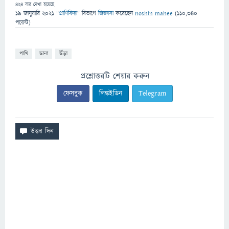
424
বার দেখা হয়েছে
19 জানুয়ারি 2021
"
প্রাণিবিদ্যা
" বিভাগে
জিজ্ঞাসা
করেছেন
noshin mahee
(
110,340
পয়েন্ট)
পাখি
ডানা
উঁড়া
প্রশ্নোত্তরটি শেয়ার করুন
ফেসবুক
লিঙ্কইডিন
Telegram