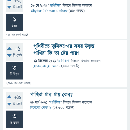
+2
19 মে 2022
"
প্রাণিবিদ্যা
" বিভাগে
জিজ্ঞাসা
করেছেন
টি ভোট
Obydur Rahman Utshow
(
140
পয়েন্ট)
1
উত্তর
720
বার দেখা হয়েছে
পৃথিবীতে ভূমিকম্পের সময় উড়ন্ত
+1
পাখিরা কি তা টের পায়?
টি ভোট
29 ডিসেম্বর 2021
"
প্রাণিবিদ্যা
" বিভাগে
জিজ্ঞাসা
করেছেন
3
Abdullah Al Fuad
(
2,990
পয়েন্ট)
টি উত্তর
1,396
বার দেখা হয়েছে
পাখিরা গান গায় কেন?
+9
28 মার্চ 2021
"
প্রাণিবিদ্যা
" বিভাগে
জিজ্ঞাসা
করেছেন
টি ভোট
বিজ্ঞানের পোকা ৮
(
54,300
পয়েন্ট)
3
টি উত্তর