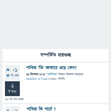
সম্পর্কিত প্রশ্নগুচ্ছ
পাখিরা ‘ভি’ আকারে ওড়ে কেন?
+1
29 ডিসেম্বর 2021
"
প্রাণিবিদ্যা
" বিভাগে
জিজ্ঞাসা
করেছেন
টি ভোট
Abdullah Al Fuad
(
2,990
পয়েন্ট)
2
টি উত্তর
421
বার দেখা হয়েছে
পাখিরা কি পাদেঁ ?