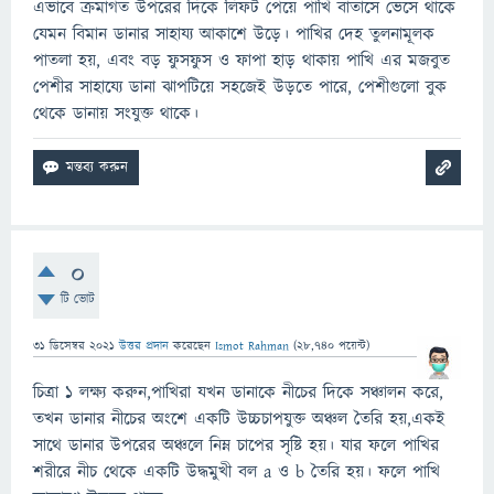
এভাবে ক্রমাগত উপরের দিকে লিফট পেয়ে পাখি বাতাসে ভেসে থাকে
যেমন বিমান ডানার সাহায্য আকাশে উড়ে। পাখির দেহ তুলনামূলক
পাতলা হয়, এবং বড় ফুসফুস ও ফাপা হাড় থাকায় পাখি এর মজবুত
পেশীর সাহায্যে ডানা ঝাপটিয়ে সহজেই উড়তে পারে, পেশীগুলো বুক
থেকে ডানায় সংযুক্ত থাকে।
0
টি ভোট
31 ডিসেম্বর 2021
উত্তর প্রদান
করেছেন
Ismot Rahman
(
28,740
পয়েন্ট)
চিত্রা ১ লক্ষ্য করুন,পাখিরা যখন ডানাকে নীচের দিকে সঞ্চালন করে,
তখন ডানার নীচের অংশে একটি উচ্চচাপযুক্ত অঞ্চল তৈরি হয়,একই
সাথে ডানার উপরের অঞ্চলে নিম্ন চাপের সৃষ্টি হয়। যার ফলে পাখির
শরীরে নীচ থেকে একটি উদ্ধমুখী বল a ও b তৈরি হয়। ফলে পাখি