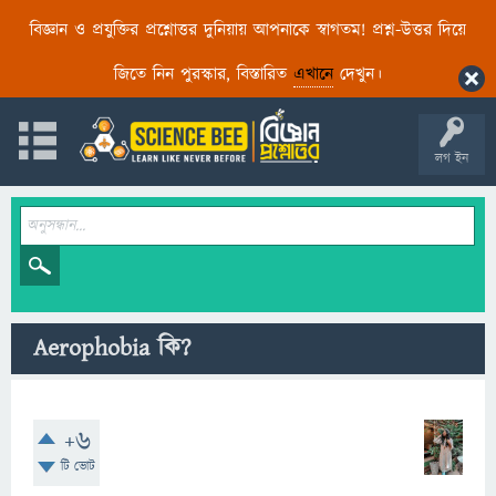
বিজ্ঞান ও প্রযুক্তির প্রশ্নোত্তর দুনিয়ায় আপনাকে স্বাগতম! প্রশ্ন-উত্তর দিয়ে
জিতে নিন পুরস্কার, বিস্তারিত
এখানে
দেখুন।
লগ ইন
Aerophobia কি?
+6
টি ভোট