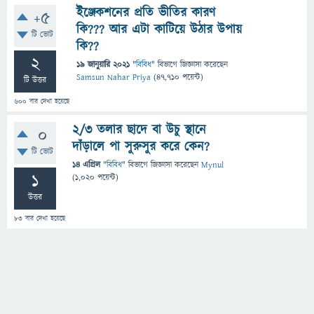
ইঞ্জেকশনের প্রতি ভীতির কারণ
+5
কি??? আর এটা কাটিয়ে উঠার উপায়
টি ভোট
কি??
2
19 জানুয়ারি 2021
"
বিবিধ
" বিভাগে
জিজ্ঞাসা
করেছেন
Samsun Nahar Priya
(
47,710
পয়েন্ট)
টি উত্তর
600
বার দেখা হয়েছে
২/৩ তলার ছাদে বা উচু স্থানে
0
দাঁড়ালে পা সুরুসুর করে কেন?
টি ভোট
14 এপ্রিল
"
বিবিধ
" বিভাগে
জিজ্ঞাসা
করেছেন
Mynul
1
(
1,020
পয়েন্ট)
উত্তর
83
বার দেখা হয়েছে