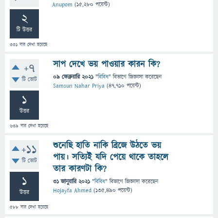
Anupom
(
15,280
পয়েন্ট)
2
টি উত্তর
331
বার দেখা হয়েছে
সাপ দেখে ভয় পাওয়ার কারন কি?
+7
09 ফেব্রুয়ারি 2021
"
বিবিধ
" বিভাগে
জিজ্ঞাসা
করেছেন
টি ভোট
Samsun Nahar Priya
(
47,710
পয়েন্ট)
1
উত্তর
639
বার দেখা হয়েছে
শুনেছি হাতি নাকি ব্রিজে উঠতে ভয়
+11
পায়। সত্যিই যদি পেয়ে থাকে তাহলে
টি ভোট
তার কারণটা কি?
1
31 জানুয়ারি 2021
"
বিবিধ
" বিভাগে
জিজ্ঞাসা
করেছেন
Hojayfa Ahmed
(
135,490
পয়েন্ট)
উত্তর
588
বার দেখা হয়েছে