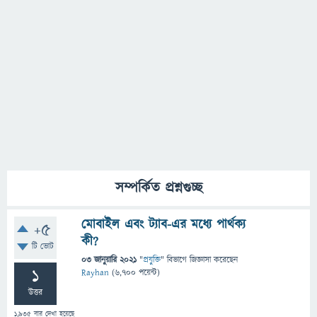
সম্পর্কিত প্রশ্নগুচ্ছ
মোবাইল এবং ট্যাব-এর মধ্যে পার্থক্য
+5
কী?
টি ভোট
03 জানুয়ারি 2021
"
প্রযুক্তি
" বিভাগে
জিজ্ঞাসা
করেছেন
1
Rayhan
(
6,700
পয়েন্ট)
উত্তর
1,935
বার দেখা হয়েছে