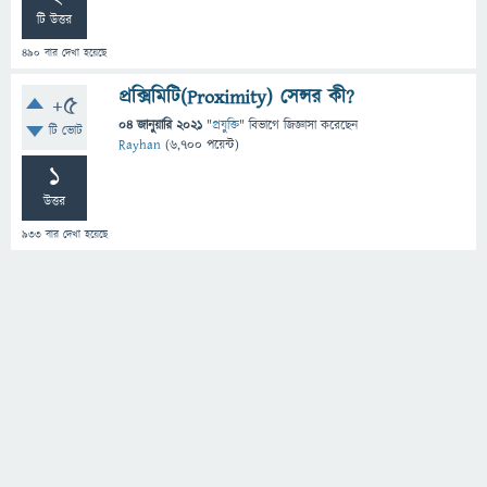
টি উত্তর
490
বার দেখা হয়েছে
প্রক্সিমিটি(Proximity) সেন্সর কী?
+5
04 জানুয়ারি 2021
"
প্রযুক্তি
" বিভাগে
জিজ্ঞাসা
করেছেন
টি ভোট
Rayhan
(
6,700
পয়েন্ট)
1
উত্তর
933
বার দেখা হয়েছে