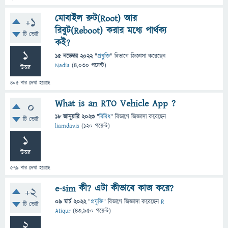
মোবাইল রুট(Root) আর
+1
রিবুট(Reboot) করার মধ্যে পার্থক্য
টি ভোট
কই?
1
15 নভেম্বর 2022
"
প্রযুক্তি
" বিভাগে
জিজ্ঞাসা
করেছেন
Nadia
(
4,030
পয়েন্ট)
উত্তর
405
বার দেখা হয়েছে
What is an RTO Vehicle App ?
0
18 জানুয়ারি 2023
"
বিবিধ
" বিভাগে
জিজ্ঞাসা
করেছেন
টি ভোট
liamdavis
(
120
পয়েন্ট)
1
উত্তর
579
বার দেখা হয়েছে
e-sim কী? এটা কীভাবে কাজ করে?
+2
09 মার্চ 2022
"
প্রযুক্তি
" বিভাগে
জিজ্ঞাসা
করেছেন
R
টি ভোট
Atiqur
(
43,950
পয়েন্ট)
2