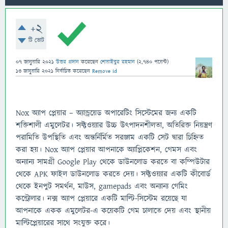
+2
টি ভোট
07 জানুয়ারি 2021
উত্তর প্রদান
করেছেন
শোয়াইবুর রহমান
(
2,740
পয়েন্ট)
13 জানুয়ারি 2021
নির্বাচিত
করেছেন
Remove id
Nox অ্যাপ প্লেয়ার – অ্যান্ড্রয়েড অপারেটিং সিস্টেমের জন্য একটি
শক্তিশালী এমুলেটর। সফ্টওয়্যার উচ্চ উত্পাদনশীলতা, অতিরিক্ত নিয়ন্ত্রণ
পরামিতি উপস্থিতি এবং অন্তর্নির্মিত সরঞ্জাম একটি সেট দ্বারা চিহ্নিত
করা হয়। Nox অ্যাপ প্লেয়ার আপনাকে অ্যাপ্লিকেশন, গেমস এবং
অন্যান্য সামগ্রী Google Play থেকে ডাউনলোড করতে বা কম্পিউটার
থেকে APK ফাইল ডাউনলোড করতে দেয়। সফ্টওয়্যার একটি কীবোর্ড
থেকে ইনপুট সমর্থন, মাউস, gamepads এবং অন্যান্য গেমিং
কন্ট্রোলার। নক্স অ্যাপ প্লেয়ারে একটি মাল্টি-সিস্টেম রয়েছে যা
আপনাকে একক এমুলেটর-এ কয়েকটি গেম চালাতে দেয় এবং স্থানীয়
মাল্টিপ্লেয়ারের সাথে সংযুক্ত করে।