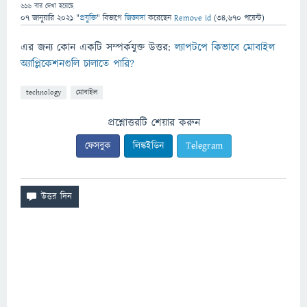
616
বার দেখা হয়েছে
07 জানুয়ারি 2021
"
প্রযুক্তি
" বিভাগে
জিজ্ঞাসা
করেছেন
Remove id
(
34,670
পয়েন্ট)
এর জন্য কোন একটি সম্পর্কযুক্ত উত্তর:
ল্যাপটপে কিভাবে মোবাইল
অ্যাপ্লিকেশনগুলি চালাতে পারি?
technology
মোবাইল
প্রশ্নোত্তরটি শেয়ার করুন
ফেসবুক
লিঙ্কইডিন
Telegram