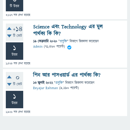
টি উত্তর
3,817
বার দেখা হয়েছে
Science এবং Technology এর মুল
+14
পার্থক্য কি কি?
টি ভোট
19 ফেব্রুয়ারি 2020
"
প্রযুক্তি
" বিভাগে
জিজ্ঞাসা
করেছেন
1
Admin
(
71,360
পয়েন্ট)
উত্তর
1,523
বার দেখা হয়েছে
পিন আর পাসওয়ার্ড এর পার্থক্য কি?
0
13 জুলাই 2022
"
প্রযুক্তি
" বিভাগে
জিজ্ঞাসা
করেছেন
টি ভোট
Reyajur Rahman
(
9,290
পয়েন্ট)
1
উত্তর
1,926
বার দেখা হয়েছে