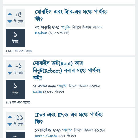
মোবাইল এবং ট্যাব-এর মধ্যে পার্থক্য
+5
কী?
টি ভোট
03 জানুয়ারি 2021
"
প্রযুক্তি
" বিভাগে
জিজ্ঞাসা
করেছেন
1
Rayhan
(
6,700
পয়েন্ট)
উত্তর
1,934
বার দেখা হয়েছে
মোবাইল রুট(Root) আর
+1
রিবুট(Reboot) করার মধ্যে পার্থক্য
টি ভোট
কই?
1
15 নভেম্বর 2022
"
প্রযুক্তি
" বিভাগে
জিজ্ঞাসা
করেছেন
Nadia
(
4,030
পয়েন্ট)
উত্তর
404
বার দেখা হয়েছে
IPv4 এবং IPv6 এর মধ্যে পার্থক্য
+11
কি?
টি ভোট
10 সেপ্টেম্বর 2020
"
প্রযুক্তি
" বিভাগে
জিজ্ঞাসা
করেছেন
3
imran.akanda
(
460
পয়েন্ট)