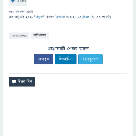
টি ভোট
582
বার দেখা হয়েছে
03 জানুয়ারি 2021
"
প্রযুক্তি
" বিভাগে
জিজ্ঞাসা
করেছেন
Rayhan
(
6,700
পয়েন্ট)
technology
কম্পিউটার
প্রশ্নোত্তরটি শেয়ার করুন
ফেসবুক
লিঙ্কইডিন
Telegram