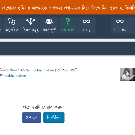
তির প্রশ্নোত্তর দুনিয়ায় আপনাকে স্বাগতম! প্রশ্ন-উত্তর দিয়ে জিতে নিন পুরস্কার, বিস্ত
!
অনুত্তরিত
বিভাগসমূহ
সদস্যবৃন্দ
প্রশ্ন করুন
FAQ
চ্যাট রুম
 বিভাগে
জিজ্ঞাসা
করেছেন
noshin mahee
(
110,340
পয়েন্ট)
েন
noshin mahee
প্রশ্নোত্তরটি শেয়ার করুন
ফেসবুক
লিঙ্কইডিন