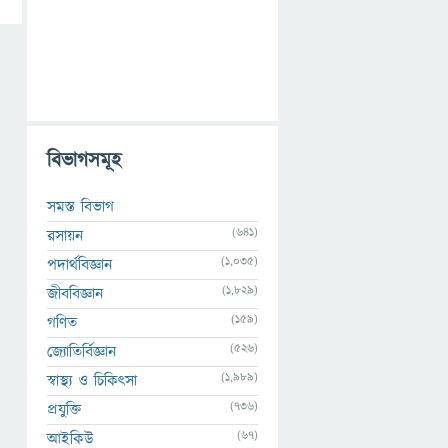
বিভাগসমূহ
সমস্ত বিভাগ
(641)
রসায়ন
(1,035)
পদার্থবিজ্ঞান
(1,829)
জীববিজ্ঞান
(159)
গণিত
(526)
জ্যোতির্বিজ্ঞান
(1,989)
স্বাস্থ্য ও চিকিৎসা
(736)
প্রযুক্তি
(67)
আইকিউ