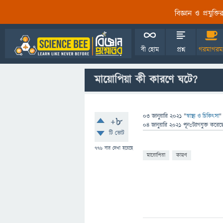
বিজ্ঞান ও প্রযুক্
বী হোম
প্রশ্ন
গরমাগরম
মায়োপিয়া কী কারণে ঘটে?
03 জানুয়ারি 2021
"
স্বাস্থ্য ও চিকিৎসা
"
+8
04 জানুয়ারি 2021
পূনঃট্যাগযুক্ত
করেছ
টি ভোট
776
বার দেখা হয়েছে
মায়োপিয়া
কারণ