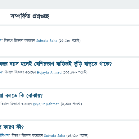
সম্পর্কিত প্রশ্নগুচ্ছ
ন
" বিভাগে
জিজ্ঞাসা
করেছেন
Subrata Saha
(
15,210
পয়েন্ট)
ছর বয়স হলেই বেশিরভাগ ব্যক্তিরই ভুঁড়ি বাড়তে থাকে?
ান
" বিভাগে
জিজ্ঞাসা
করেছেন
Hojayfa Ahmed
(
135,490
পয়েন্ট)
পিয়া বলতে কি বোঝায়?
 বিভাগে
জিজ্ঞাসা
করেছেন
Reyajur Rahman
(
9,290
পয়েন্ট)
র কারণ কী?
ও চিকিৎসা
" বিভাগে
জিজ্ঞাসা
করেছেন
Subrata Saha
(
15,210
পয়েন্ট)