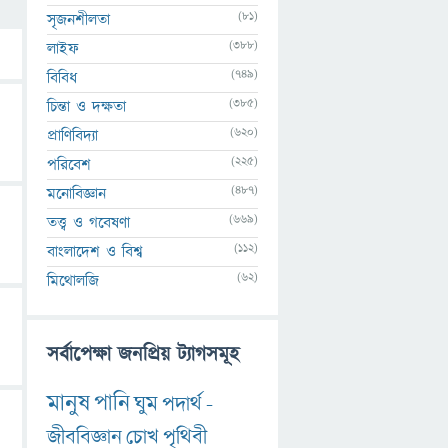
(81)
সৃজনশীলতা
(388)
লাইফ
(749)
বিবিধ
(385)
চিন্তা ও দক্ষতা
(620)
প্রাণিবিদ্যা
(225)
পরিবেশ
(487)
মনোবিজ্ঞান
(669)
তত্ত্ব ও গবেষণা
(112)
বাংলাদেশ ও বিশ্ব
(62)
মিথোলজি
সর্বাপেক্ষা জনপ্রিয় ট্যাগসমূহ
মানুষ
পানি
ঘুম
পদার্থ
-
জীববিজ্ঞান
চোখ
পৃথিবী