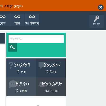
ারিত
এখানে
দেখুন।
পোল
ব্যাজ
টপ ইউজার
লগ ইন
10,987
18,690
টি প্রশ্ন
টি উত্তর
4,750
889,978
টি মন্তব্য
জন সদস্য