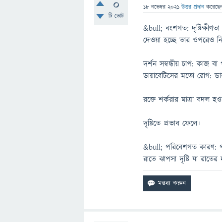
0
18 নভেম্বর 2021
উত্তর প্রদান
করেছে
টি ভোট
&bull; বংশগত: দৃষ্টিক্ষী
দেওয়া হচ্ছে তার ওপরেও নি
দর্শন সম্বন্ধীয় চাপ: কাজ 
ডায়াবেটিসের মতো রোগ: ডায়া
রক্তে শর্করার মাত্রা বদল হ
দৃষ্টিতে প্রভাব ফেলে।
&bull; পরিবেশগত কারণ: পর
রাতে ঝাপসা দৃষ্টি যা রাতের দ