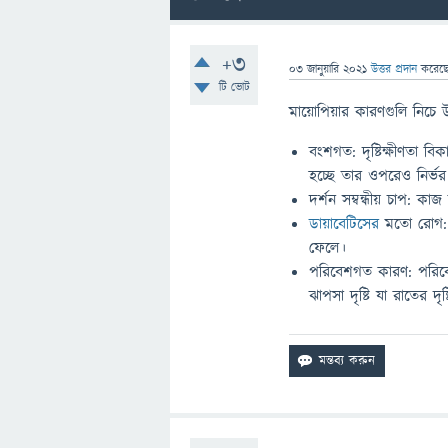
+3
03 জানুয়ারি 2021
উত্তর প্রদান
করেছ
টি ভোট
মায়োপিয়ার কারণগুলি নিচে উ
বংশগত: দৃষ্টিক্ষীণতা 
হচ্ছে তার ওপরেও নির্ভ
দর্শন সম্বন্ধীয় চাপ: ক
ডায়াবেটিসের
মতো রোগ: ডা
ফেলে।
পরিবেশগত কারণ: পরিবেশ
ঝাপসা দৃষ্টি যা রাতের দৃষ