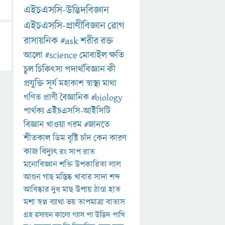
এইচএসসি-উদ্ভিদবিজ্ঞান
এইচএসসি-প্রাণীবিজ্ঞান
রোগ
রাসায়নিক
#ask
শরীর
রক্ত
আলো
#science
মোবাইল
ক্ষতি
চুল
চিকিৎসা
পদার্থবিজ্ঞান
কী
প্রযুক্তি
সূর্য
মহাকাশ
স্বাস্থ্য
মাথা
গণিত
প্রাণী
বৈজ্ঞানিক
#biology
পার্থক্য
এইচএসসি-আইসিটি
বিজ্ঞান
খাওয়া
গরম
#জানতে
শীতকাল
ডিম
বৃষ্টি
চাঁদ
কেন
কারণ
কাজ
বিদ্যুৎ
রং
সাপ
রাত
মনোবিজ্ঞান
শক্তি
উপকারিতা
লাল
আগুন
গাছ
মস্তিষ্ক
খাবার
সাদা
শব্দ
আবিষ্কার
দুধ
মাছ
উপায়
ঠাণ্ডা
হাত
মশা
স্বপ্ন
ব্যাথা
ভয়
তাপমাত্রা
বাতাস
গ্রহ
রসায়ন
কালো
গ্যাস
পা
উদ্ভিদ
পাখি