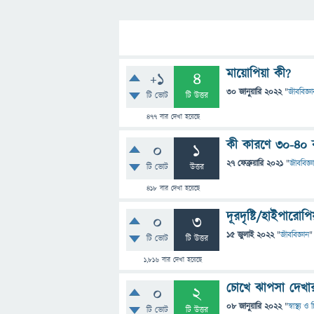
মায়োপিয়া কী?
+1
4
30 জানুয়ারি 2022
"
জীববিজ্ঞা
টি ভোট
টি উত্তর
477
বার দেখা হয়েছে
কী কারণে ৩০-৪০ ব
0
1
27 ফেব্রুয়ারি 2021
"
জীববিজ্ঞ
টি ভোট
উত্তর
418
বার দেখা হয়েছে
দূরদৃষ্টি/হাইপারো
0
3
15 জুলাই 2022
"
জীববিজ্ঞান
"
টি ভোট
টি উত্তর
1,816
বার দেখা হয়েছে
চোখে ঝাপসা দেখা
0
2
08 জানুয়ারি 2022
"
স্বাস্থ্য 
টি ভোট
টি উত্তর