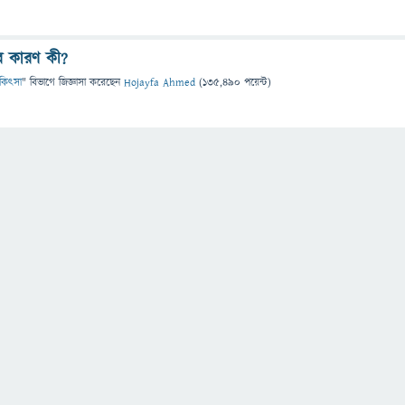
ের কারণ কী?
চিকিৎসা
" বিভাগে
জিজ্ঞাসা
করেছেন
Hojayfa Ahmed
(
135,490
পয়েন্ট)