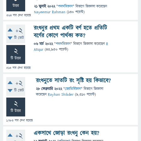
উত্তর
21 জুলাই 2022
"
পদার্থবিজ্ঞান
" বিভাগে
জিজ্ঞাসা
করেছেন
Nayeemur Rahman
(
130
পয়েন্ট)
364
বার দেখা হয়েছে
রংধনুর প্রথম একটি বর্ণ হতে প্রতিটি
+2
বর্ণের কোণে পার্থক্য কত?
টি ভোট
06 মার্চ 2022
"
পদার্থবিজ্ঞান
" বিভাগে
জিজ্ঞাসা
করেছেন
R
2
Atiqur
(
43,950
পয়েন্ট)
টি উত্তর
513
বার দেখা হয়েছে
রংধনুতে সাতটি রং সৃষ্টি হয় কিভাবে?
+2
28 ফেব্রুয়ারি 2022
"
জ্যোতির্বিজ্ঞান
" বিভাগে
জিজ্ঞাসা
টি ভোট
করেছেন
Rayhan Shikder
(
9,310
পয়েন্ট)
2
টি উত্তর
1,783
বার দেখা হয়েছে
একসাথে জোড়া রংধনু কেন হয়?
+2