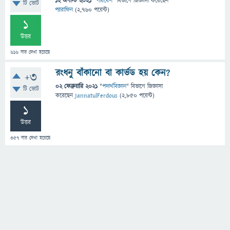
12 অগাস্ট 2021
"
পরিবেশ
" বিভাগে
জিজ্ঞাসা
করেছেন
টি ভোট
প্যারাফিন
(
2,760
পয়েন্ট)
1
উত্তর
616
বার দেখা হয়েছে
রংধনু বাঁকানো বা কার্ভড হয় কেন?
+3
02 ফেব্রুয়ারি 2021
"
পদার্থবিজ্ঞান
" বিভাগে
জিজ্ঞাসা
টি ভোট
করেছেন
JannatulFerdous
(
2,850
পয়েন্ট)
1
উত্তর
357
বার দেখা হয়েছে