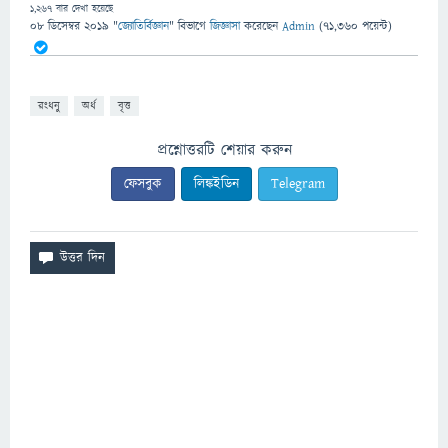
1,267
বার দেখা হয়েছে
08 ডিসেম্বর 2019
"
জ্যোতির্বিজ্ঞান
" বিভাগে
জিজ্ঞাসা
করেছেন
Admin
(
71,360
পয়েন্ট)
রংধনু
অর্ধ
বৃত্ত
প্রশ্নোত্তরটি শেয়ার করুন
ফেসবুক
লিঙ্কইডিন
Telegram